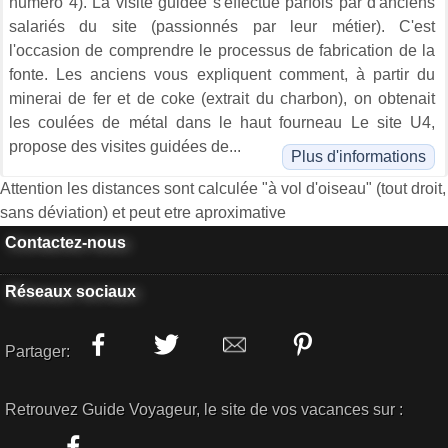
numéro 4). La visite guidée s'effectue parfois par d'anciens
salariés du site (passionnés par leur métier). C'est
l'occasion de comprendre le processus de fabrication de la
fonte. Les anciens vous expliquent comment, à partir du
minerai de fer et de coke (extrait du charbon), on obtenait
les coulées de métal dans le haut fourneau Le site U4,
propose des visites guidées de...
Plus d'informations
Attention les distances sont calculée "à vol d'oiseau" (tout droit,
sans déviation) et peut etre aproximative
Contactez-nous
Réseaux sociaux
Partager:
Retrouvez Guide Voyageur, le site de vos vacances sur :