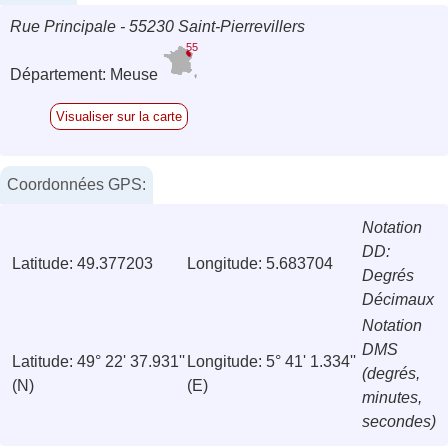
Rue Principale - 55230 Saint-Pierrevillers
55
Département: Meuse
Visualiser sur la carte
Coordonnées GPS:
Notation
DD:
Latitude: 49.377203
Longitude: 5.683704
Degrés
Décimaux
Notation
DMS
Latitude: 49° 22' 37.931''
Longitude: 5° 41' 1.334''
(degrés,
(N)
(E)
minutes,
secondes)