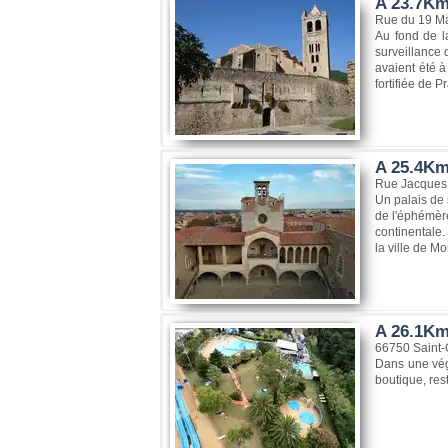
A 23.7Km
Rue du 19 Ma
Au fond de l
surveillance 
avaient été à
fortifiée de P
A 25.4Km,
Rue Jacques 
Un palais de 
de l'éphémère
continentale.
la ville de Mo
A 26.1Km
66750 Saint-
Dans une végé
boutique, res