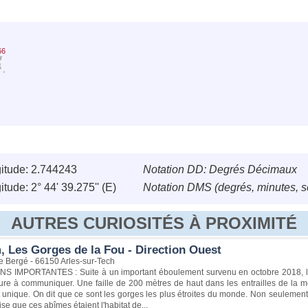
66
itude: 2.744243
Notation DD: Degrés Décimaux
tude: 2° 44' 39.275'' (E)
Notation DMS (degrés, minutes, 
AUTRES CURIOSITÉS À PROXIMITÉ
, Les Gorges de la Fou - Direction Ouest
e Bergé - 66150 Arles-sur-Tech
 IMPORTANTES : Suite à un important éboulement survenu en octobre 2018, le si
ture à communiquer. Une faille de 200 mètres de haut dans les entrailles de la m
 unique. On dit que ce sont les gorges les plus étroites du monde. Non seulement u
se que ces abîmes étaient l'habitat de...