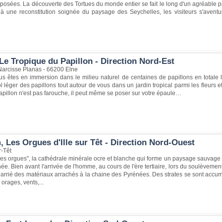
posées. La découverte des Tortues du monde entier se fait le long d'un agréable p
 à une reconstitution soignée du paysage des Seychelles, les visiteurs s'avent
Le Tropique du Papillon - Direction Nord-Est
arcisse Planas - 66200 Elne
us êtes en immersion dans le milieu naturel de centaines de papillons en totale l
l léger des papillons tout autour de vous dans un jardin tropical parmi les fleurs et
e papillon n'est pas farouche, il peut même se poser sur votre épaule…
 Les Orgues d'Ille sur Têt - Direction Nord-Ouest
r-Têt
es orgues", la cathédrale minérale ocre et blanche qui forme un paysage sauvage
née. Bien avant l'arrivée de l'homme, au cours de l'ère tertiaire, lors du soulèvement
charrié des matériaux arrachés à la chaine des Pyrénées. Des strates se sont accum
: orages, vents,...