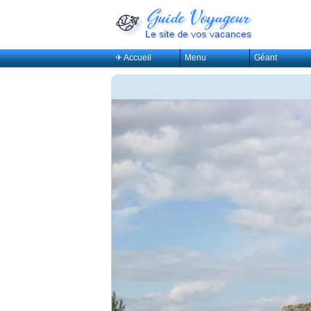
✈ Accueil
Menu
Géant