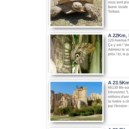
vous sont pro
faune locale
Tortues.
A 22Km, 
120 Avenue N
Ça y est ! Vo
Admirez le vo
près ! Ici, l
A 23.5Km,
66130 Ille-su
Découvrez "L
millions d'an
la rivière a 
par l'érosion 