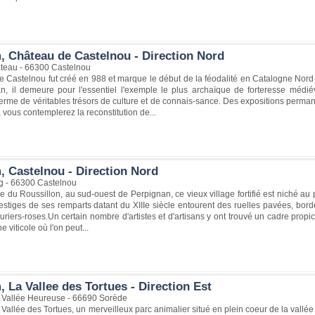
, Château de Castelnou - Direction Nord
teau - 66300 Castelnou
e Castelnou fut créé en 988 et marque le début de la féodalité en Catalogne Nord
n, il demeure pour l'essentiel l'exemple le plus archaïque de forteresse médiév
erme de véritables trésors de culture et de connais-sance. Des expositions perm
, vous contemplerez la reconstitution de...
, Castelnou - Direction Nord
ig - 66300 Castelnou
e du Roussillon, au sud-ouest de Perpignan, ce vieux village fortifié est niché a
estiges de ses remparts datant du XIIIe siècle entourent des ruelles pavées, bo
lauriers-roses.Un certain nombre d'artistes et d'artisans y ont trouvé un cadre propi
 viticole où l'on peut...
 La Vallee des Tortues - Direction Est
 Vallée Heureuse - 66690 Sorède
Vallée des Tortues, un merveilleux parc animalier situé en plein coeur de la vall