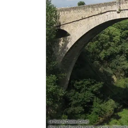
Le Pont du Diable (Céret)
Mara. (Arteyfotografia.com.ar) - Licence : Wikime