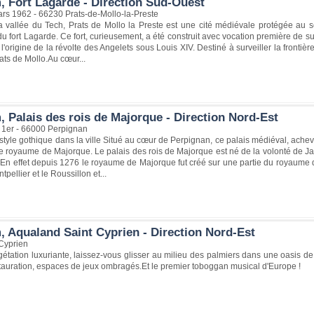
, Fort Lagarde - Direction Sud-Ouest
rs 1962 - 66230 Prats-de-Mollo-la-Preste
a vallée du Tech, Prats de Mollo la Preste est une cité médiévale protégée au se
du fort Lagarde. Ce fort, curieusement, a été construit avec vocation première de sur
 l'origine de la révolte des Angelets sous Louis XIV. Destiné à surveiller la frontiè
rats de Mollo.Au cœur...
 Palais des rois de Majorque - Direction Nord-Est
1er - 66000 Perpignan
style gothique dans la ville Situé au cœur de Perpignan, ce palais médiéval, achev
 royaume de Majorque. Le palais des rois de Majorque est né de la volonté de Ja
 En effet depuis 1276 le royaume de Majorque fut créé sur une partie du royaume 
ntpellier et le Roussillon et...
, Aqualand Saint Cyprien - Direction Nord-Est
Cyprien
tation luxuriante, laissez-vous glisser au milieu des palmiers dans une oasis de 
tauration, espaces de jeux ombragés.Et le premier toboggan musical d'Europe !