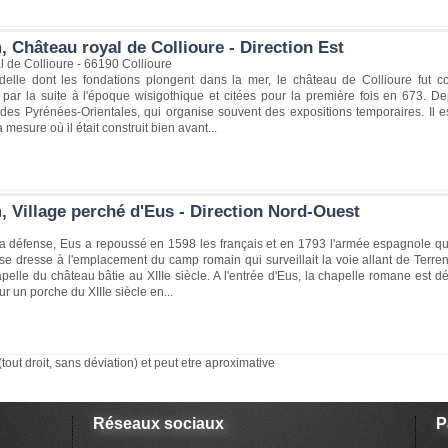
 Château royal de Collioure - Direction Est
 de Collioure - 66190 Collioure
delle dont les fondations plongent dans la mer, le château de Collioure fut co
par la suite à l'époque wisigothique et citées pour la première fois en 673. De
des Pyrénées-Orientales, qui organise souvent des expositions temporaires. Il es
 mesure où il était construit bien avant...
, Village perché d'Eus - Direction Nord-Ouest
 défense, Eus a repoussé en 1598 les français et en 1793 l'armée espagnole qui 
 se dresse à l'emplacement du camp romain qui surveillait la voie allant de Terr
elle du château bâtie au XIIIe siècle. A l'entrée d'Eus, la chapelle romane est 
ur un porche du XIIIe siècle en...
(tout droit, sans déviation) et peut etre aproximative
Réseaux sociaux
P