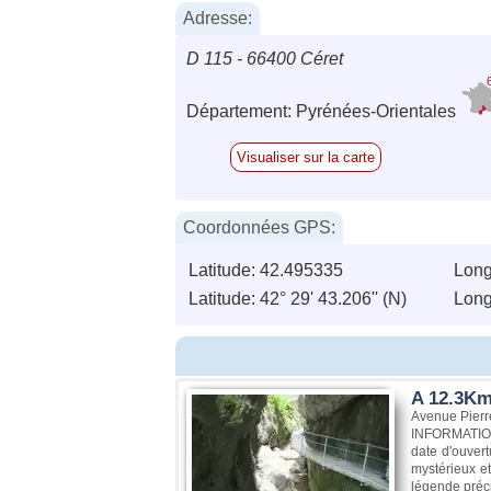
Adresse:
D 115 - 66400 Céret
Département: Pyrénées-Orientales
Visualiser sur la carte
Coordonnées GPS:
Latitude: 42.495335
Long
Latitude: 42° 29' 43.206'' (N)
Longi
A 12.3Km
Avenue Pierr
INFORMATIONS
date d'ouver
mystérieux et
légende préci