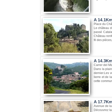
A 14.1Km
Place du Châ
Le château d
passé Catala
Château renf
fil des pièces
A 14.3Km
Carrer del M
Dans la plain
dernier.Les v
lierre et de 
cette commune
A 17.7Km,
Avenue de la
Découvrez la 