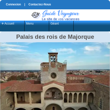
Connexion
|
Contactez-Nous
✈ Accueil
Menu
Géant
Palais des rois de Majorque