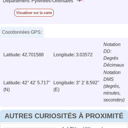
Département: Pyrénées-Orientales
Visualiser sur la carte
Coordonnées GPS:
Notation
DD:
Latitude: 42.701588
Longitude: 3.03572
Degrés
Décimaux
Notation
DMS
Latitude: 42° 42' 5.717''
Longitude: 3° 2' 8.592''
(degrés,
(N)
(E)
minutes,
secondes)
AUTRES CURIOSITÉS À PROXIMITÉ