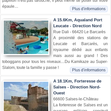
papillon n'est pas farouche, il peut même se poser sur votre
épaule…
Plus d'informations
A 15.6Km, Aqualand Port
Leucate - Direction Nord
Rue Dali - 66420 Le Barcarès
A proximité des stations de
Leucate et Barcarès, un
royaume dédié aux enfants
mais aussi au grand ! Des
toboggans pour tous les niveaux…Du Kamikaze au Super-
Slalom, toute la famille y passe !
Plus d'informations
A 18.1Km, Forteresse de
Salses - Direction Nord-
Ouest
66600 Salses-le-Château
La forteresse de Salses est un
ouvrage militaire construit