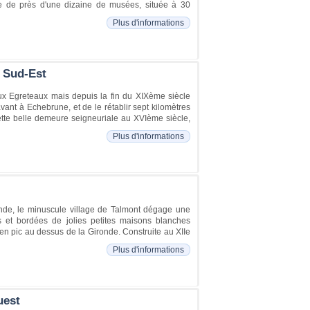
iche de près d'une dizaine de musées, située à 30
Plus d'informations
 Sud-Est
 aux Egreteaux mais depuis la fin du XIXème siècle
ant à Echebrune, et de le rétablir sept kilomètres
ette belle demeure seigneuriale au XVIème siècle,
Plus d'informations
ronde, le minuscule village de Talmont dégage une
es et bordées de jolies petites maisons blanches
en pic au dessus de la Gironde. Construite au XIIe
Plus d'informations
uest