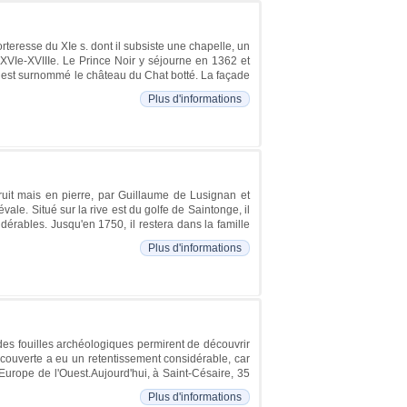
rteresse du XIe s. dont il subsiste une chapelle, un
XVIe-XVIIIe. Le Prince Noir y séjourne en 1362 et
il est surnommé le château du Chat botté. La façade
Plus d'informations
truit mais en pierre, par Guillaume de Lusignan et
le. Situé sur la rive est du golfe de Saintonge, il
érables. Jusqu'en 1750, il restera dans la famille
Plus d'informations
des fouilles archéologiques permirent de découvrir
ouverte a eu un retentissement considérable, car
urope de l'Ouest.Aujourd'hui, à Saint-Césaire, 35
Plus d'informations