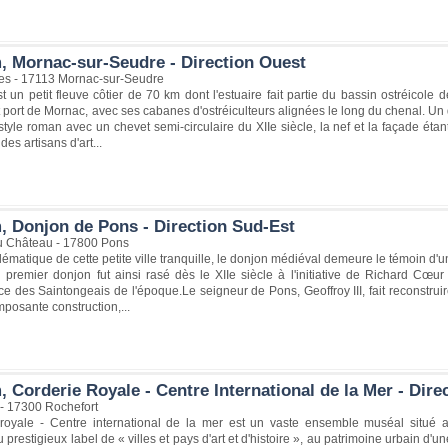
, Mornac-sur-Seudre - Direction Ouest
es - 17113 Mornac-sur-Seudre
 un petit fleuve côtier de 70 km dont l'estuaire fait partie du bassin ostréicole
it port de Mornac, avec ses cabanes d'ostréiculteurs alignées le long du chenal. Un d
style roman avec un chevet semi-circulaire du XIIe siècle, la nef et la façade étan
des artisans d'art...
, Donjon de Pons - Direction Sud-Est
u Château - 17800 Pons
matique de cette petite ville tranquille, le donjon médiéval demeure le témoin d'
 premier donjon fut ainsi rasé dès le XIIe siècle à l'initiative de Richard Cœu
e des Saintongeais de l'époque.Le seigneur de Pons, Geoffroy III, fait reconstru
mposante construction,...
 Corderie Royale - Centre International de la Mer - Dir
 - 17300 Rochefort
royale - Centre international de la mer est un vaste ensemble muséal situé au
 prestigieux label de « villes et pays d'art et d'histoire », au patrimoine urbain d'u