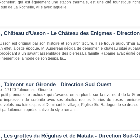
e.Rochefort, qui est également une station thermale, est une cité touristique r
 sud de La Rochelle, ville avec laquelle...
, Château d'Usson - Le Château des Enigmes - Direction
Usson est original par son histoire et son architecture. Il se trouve aujourd'hui
n effet, à cette époque, M. Augereau décida de démonter le château situé auparav
n procédant à un savant assemblage des pierres.La famille Rabaine avait édifié c
leinement de la mode de son temps, la...
, Talmont-sur-Gironde - Direction Sud-Ouest
le - 17120 Talmont-sur-Gironde
n petit promontoire rocheux qui s'avance en surplomb sur la rive nord de la Gi
nte impression de sérénité avec ses étroites ruelles fleuries de roses trémièr
 volets aux teintes pastel.Dominant le village, l'église Ste Radegonde se dresse 
st parfaitement représentative du style roman...
, Les grottes du Régulus et de Matata - Direction Sud-O