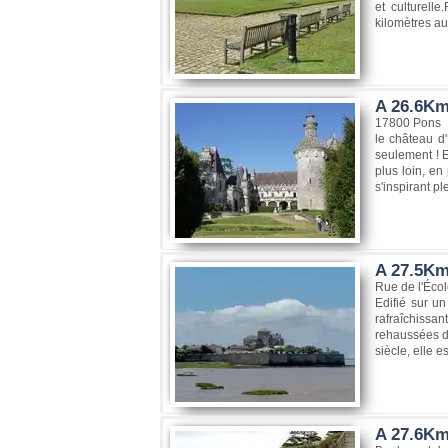
et culturell
kilomètres au
A 26.6Km
17800 Pons
le château d'
seulement ! E
plus loin, e
s'inspirant p
A 27.5Km
Rue de l'Éco
Edifié sur u
rafraîchissa
rehaussées de
siècle, elle e
A 27.6Km