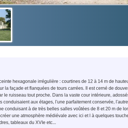
inte hexagonale irrégulière : courtines de 12 à 14 m de hauteu
r la façade et flanquées de tours carrées. Il est cerné de douv
r le ruisseau tout proche. Dans la vaste cour intérieure, adossés
s conduisaient aux étages, l'une parfaitement conservée, l'autre
ne conduisant à de très belles salles voûtées de 8 et 20 m de lo
créer une atmosphère médiévale avec ici et l à quelques touche
res, tableaux du XVIe etc...