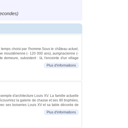
secondes)
out temps choisi par l'homme.Sous le château actuel,
oque moustérienne (- 120 000 ans), aurignacienne (-
 demeure, subsistent : là, l'enceinte d'un village
Plus d'informations
emple d'architecture Louis XV. La famille actuelle
découvrirez la galerie de chasse et ses 80 trophées,
avec ses boiseries Louis XV et sa table décorée de
Plus d'informations