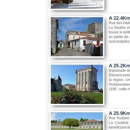
A 22.4Km
Rue des Hall
La Seudre est
trouve le pet
en partie de 
sont installés 
A 25.2Km
Esplanade d
Élément emblé
la région. Un
l'indépendanc
1185 : cette i
A 25.9Km,
Rue Toufaire
La Corderie 
bénéficiant du