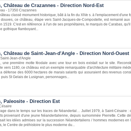
, Château de Crazannes - Direction Nord-Est
eau - 17350 Crazannes
âteau classé monument historique, bâti à la fin du XIVe s. à l'emplacement d'une fo
s douves, ce château, étape vers Saint-Jacques-de-Compostelle, est remanié aux 
en 1519. C'est en référence à l'un de ses propriétaires, le marquis de Carabas, qu'
e gothique flamboyant...
, Château de Saint-Jean-d'Angle - Direction Nord-Ouest
 Saint-Jean-d'Angle
, une première motte féodale avec une tour en bois existait sur le site. Recons
e vers 1180, ce château est un exemple remarquable d'architecture militaire médiéva
 la défense des 6000 hectares de marais salants qui assuraient des revenus consid
 puis St Gelais de Lusignan, personnages...
 Paleosite - Direction Est
Césaire
ge dans le temps sur les traces de Néandertal… Juillet 1979, à Saint-Césaire : 
s provenant d'une jeune Néandertalienne, depuis surnommée Pierrette. Cette déc
rsait les idées admises sur la succession Néandertaliens / hommes modernes en E
, le Centre de préhistoire le plus moderne du...