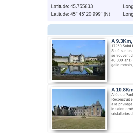
Latitude: 45.755833
Long
Latitude: 45° 45' 20.999'' (N)
Longi
A 9.3Km,
17250 Saint-
Situé sur les
se trouvent d
40 000 ans) e
gallo-romain,
A 10.8Km
Allée du Pan
Reconstruit e
a le privilèg
le salon orné
cristalleries 