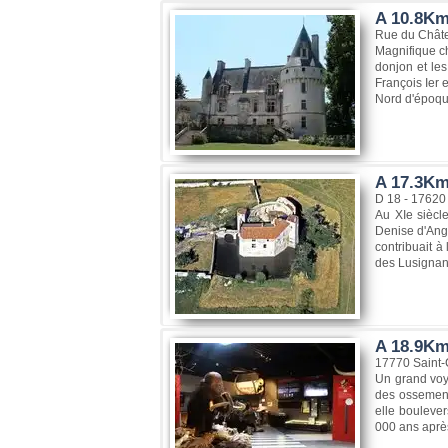
A 10.8Km
Rue du Chât
Magnifique ch
donjon et le
François Ier 
Nord d'époqu
A 17.3Km
D 18 - 17620
Au XIe siècle
Denise d'Angl
contribuait à
des Lusignan
A 18.9Km,
17770 Saint-
Un grand voya
des ossement
elle bouleve
000 ans après