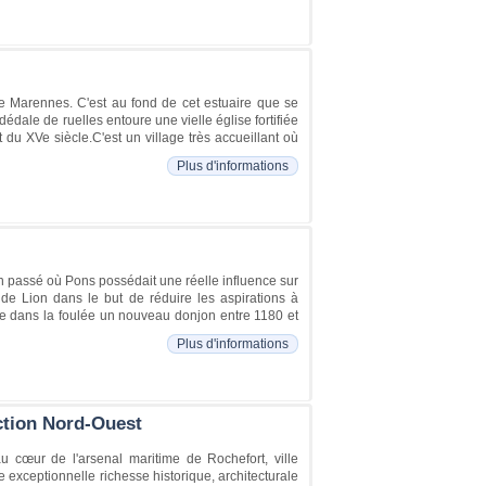
 de Marennes. C'est au fond de cet estuaire que se
édale de ruelles entoure une vielle église fortifiée
t du XVe siècle.C'est un village très accueillant où
Plus d'informations
un passé où Pons possédait une réelle influence sur
r de Lion dans le but de réduire les aspirations à
ire dans la foulée un nouveau donjon entre 1180 et
Plus d'informations
ection Nord-Ouest
 cœur de l'arsenal maritime de Rochefort, ville
ne exceptionnelle richesse historique, architecturale