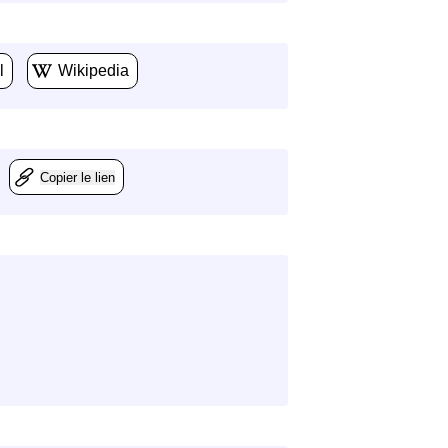
l
Wikipedia
Copier le lien