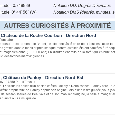
itude: -0.748889
Notation DD: Degrés Décimaux
tude: 0° 44' 56'' (W)
Notation DMS (degrés, minutes, 
AUTRES CURIOSITÉS À PROXIMITÉ
 Château de la Roche-Courbon - Direction Nord
Porchaire
 bords d'un cours d'eau, le Bruant, ce site, enchâssé entre deux falaises, fut de t
es grottes dont le mobilier préhistorique montre qu'elles étaient habitées à l'ép
t magdalénienne (- 10 000 ans).En d'autres endroits de la forêt qui entoure cette
 ici des tombes mérovingiennes...
, Château de Panloy - Direction Nord-Est
loy - 17350 Port-d'Envaux
n 1770 sur les bases d'un ancien château de style Renaissance, Panloy offre un ex
e d'être propriétaire de Panloy depuis son origine.Lors d'une visite guidée, vous y 
 de ses tapisseries de Beauvais et de son mobilier d'origine, la salle à manger 
de Saint Louis ainsi que de...