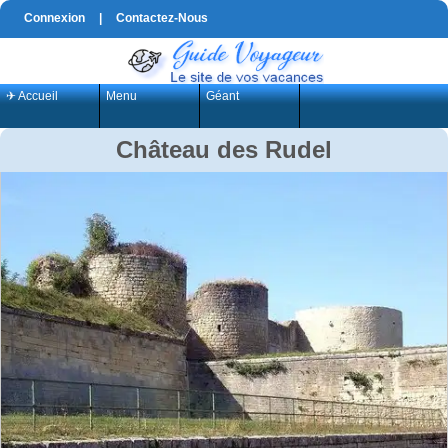
Connexion
|
Contactez-Nous
✈ Accueil
Menu
Géant
Château des Rudel