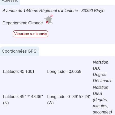
Adresse:
Avenue du 144ème Régiment d'Infanterie - 33390 Blaye
33
Département: Gironde
Visualiser sur la carte
Coordonnées GPS:
Notation
DD:
Latitude: 45.1301
Longitude: -0.6659
Degrés
Décimaux
Notation
DMS
Latitude: 45° 7' 48.36''
Longitude: 0° 39' 57.24''
(degrés,
(N)
(W)
minutes,
secondes)