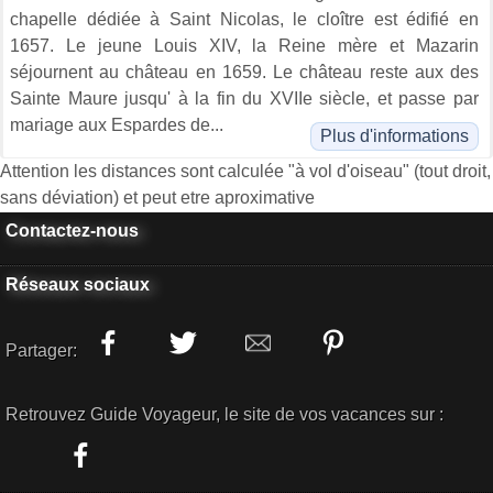
chapelle dédiée à Saint Nicolas, le cloître est édifié en
1657. Le jeune Louis XIV, la Reine mère et Mazarin
séjournent au château en 1659. Le château reste aux des
Sainte Maure jusqu' à la fin du XVIIe siècle, et passe par
mariage aux Espardes de...
Plus d'informations
Attention les distances sont calculée "à vol d'oiseau" (tout droit,
sans déviation) et peut etre aproximative
Contactez-nous
Réseaux sociaux
Partager:
Retrouvez Guide Voyageur, le site de vos vacances sur :