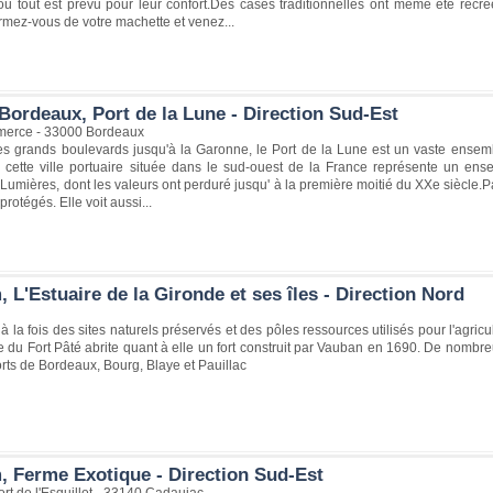
où tout est prévu pour leur confort.Des cases traditionnelles ont même été recréé
rmez-vous de votre machette et venez...
Bordeaux, Port de la Lune - Direction Sud-Est
erce - 33000 Bordeaux
es grands boulevards jusqu'à la Garonne, le Port de la Lune est un vaste ensem
e cette ville portuaire située dans le sud-ouest de la France représente un ense
Lumières, dont les valeurs ont perduré jusqu' à la première moitié du XXe siècle.Pari
rotégés. Elle voit aussi...
 L'Estuaire de la Gironde et ses îles - Direction Nord
à la fois des sites naturels préservés et des pôles ressources utilisés pour l'agricul
'île du Fort Pâté abrite quant à elle un fort construit par Vauban en 1690. De no
rts de Bordeaux, Bourg, Blaye et Pauillac
, Ferme Exotique - Direction Sud-Est
t de l'Esquillot - 33140 Cadaujac