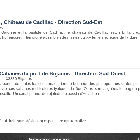
, Château de Cadillac - Direction Sud-Est
ac
Garonne et la bastide de Cadillac, le château de Cadillac estun brillant e
d'hui encore, il témoigne aussi bien des fastes du XVIIème siècleque de la dure ré
Cabanes du port de Biganos - Direction Sud-Ouest
rt - 33380 Biganos
cabanes de toutes les couleurs qui font le bonheur des photographes et des peint
Leyre, ces cabanes multicolores typiques du Sud-Ouest sont alignées le long du p
insolite. Un canal permet de rejoindre le bassin d'Arcachon.
(tout droit, sans déviation) et peut etre aproximative
Réseaux sociaux
P