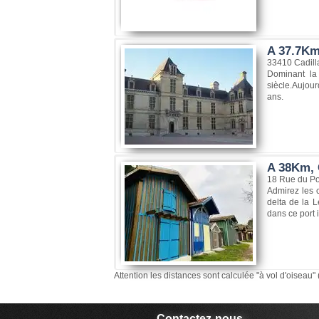
A 37.7Km
33410 Cadill
Dominant la 
siècle.Aujour
ans.
A 38Km, 
18 Rue du Po
Admirez les 
delta de la 
dans ce port 
Attention les distances sont calculée "à vol d'oiseau" 
Contactez-nous