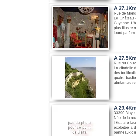
A 27.1Km
Rue de Monge
Le Château d
Guyenne. L'h
plus illustre
lourd parfum 
A 27.5Km,
Rue du Couve
La citadelle 
des fortifica
quatre bastio
abritant autre
A 29.4Km,
33390 Blaye
Née de la réu
l'Estuaire f
exploitée à d
panneaux d'in