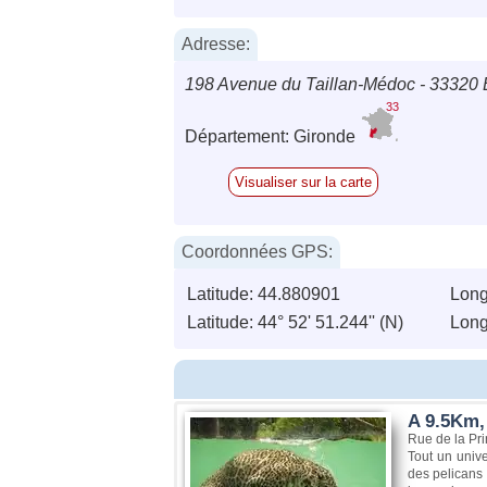
Adresse:
198 Avenue du Taillan-Médoc - 33320 
33
Département: Gironde
Visualiser sur la carte
Coordonnées GPS:
Latitude: 44.880901
Long
Latitude: 44° 52' 51.244'' (N)
Longi
A 9.5Km,
Rue de la Pr
Tout un unive
des pelicans 