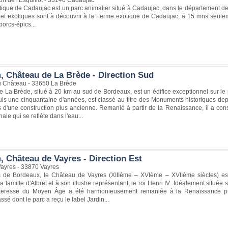
ique de Cadaujac est un parc animalier situé à Cadaujac, dans le département de 
et exotiques sont à découvrir à la Ferme exotique de Cadaujac, à 15 mns seulem
orcs-épics...
, Château de La Brède - Direction Sud
 Château - 33650 La Brède
 La Brède, situé à 20 km au sud de Bordeaux, est un édifice exceptionnel sur le pla
uis une cinquantaine d'années, est classé au titre des Monuments historiques dep
s d'une construction plus ancienne. Remanié à partir de la Renaissance, il a con
ale qui se reflète dans l'eau...
, Château de Vayres - Direction Est
ayres - 33870 Vayres
 de Bordeaux, le Château de Vayres (XIIIème – XVIème – XVIIème siècles) est
a famille d'Albret et à son illustre représentant, le roi Henri IV .Idéalement située
rteresse du Moyen Âge a été harmonieusement remaniée à la Renaissance 
ssé dont le parc a reçu le label Jardin...