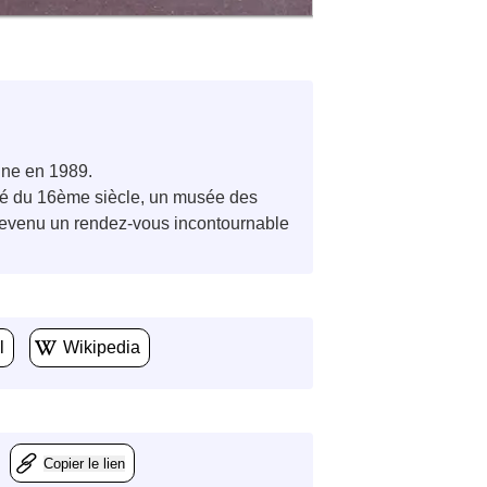
ine en 1989.
ssé du 16ème siècle, un musée des
t devenu un rendez-vous incontournable
l
Wikipedia
Copier le lien