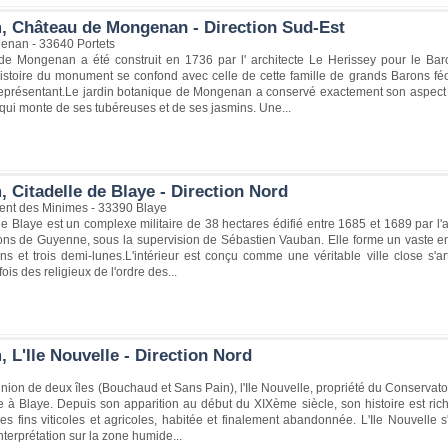
, Château de Mongenan - Direction Sud-Est
nan - 33640 Portets
e Mongenan a été construit en 1736 par l' architecte Le Herissey pour le Ba
istoire du monument se confond avec celle de cette famille de grands Barons féod
 représentant.Le jardin botanique de Mongenan a conservé exactement son aspect d
qui monte de ses tubéreuses et de ses jasmins. Une...
 Citadelle de Blaye - Direction Nord
nt des Minimes - 33390 Blaye
de Blaye est un complexe militaire de 38 hectares édifié entre 1685 et 1689 par l'ar
tions de Guyenne, sous la supervision de Sébastien Vauban. Elle forme un vaste en
ns et trois demi-lunes.L'intérieur est conçu comme une véritable ville close s'a
fois des religieux de l'ordre des...
 L'Ile Nouvelle - Direction Nord
nion de deux îles (Bouchaud et Sans Pain), l'Ile Nouvelle, propriété du Conservatoi
ace à Blaye. Depuis son apparition au début du XIXème siècle, son histoire est r
es fins viticoles et agricoles, habitée et finalement abandonnée. L'Ile Nouvelle
terprétation sur la zone humide...