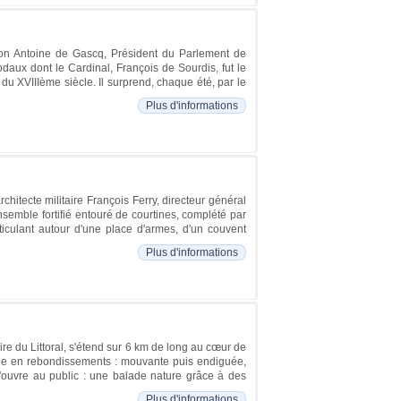
ron Antoine de Gascq, Président du Parlement de
aux dont le Cardinal, François de Sourdis, fut le
u XVIIIème siècle. Il surprend, chaque été, par le
Plus d'informations
chitecte militaire François Ferry, directeur général
semble fortifié entouré de courtines, complété par
rticulant autour d'une place d'armes, d'un couvent
Plus d'informations
re du Littoral, s'étend sur 6 km de long au cœur de
iche en rebondissements : mouvante puis endiguée,
 s'ouvre au public : une balade nature grâce à des
Plus d'informations