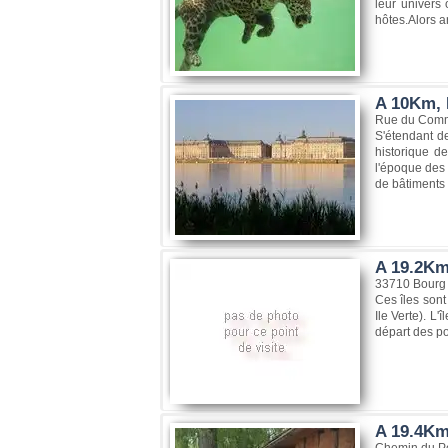
leur univers 
hôtes.Alors a
A 10Km, 
Rue du Comm
S'étendant d
historique d
l'époque des 
de bâtiments p
A 19.2Km,
33710 Bourg
Ces îles sont 
Ile Verte). L
départ des po
A 19.4Km
Chemin du Por