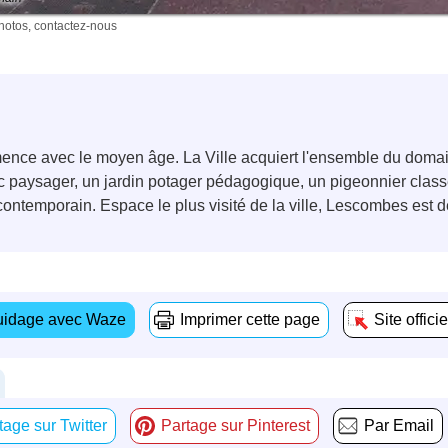
photos, contactez-nous
nce avec le moyen âge. La Ville acquiert l'ensemble du doma
rc paysager, un jardin potager pédagogique, un pigeonnier cla
t contemporain. Espace le plus visité de la ville, Lescombes es
idage avec Waze
Imprimer cette page
Site officie
tage sur Twitter
Partage sur Pinterest
Par Email