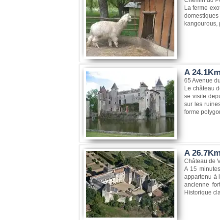
La ferme exot
domestiques 
kangourous, p
A 24.1Km
65 Avenue du
Le château de
se visite dep
sur les ruine
forme polygon
A 26.7Km
Château de V
A 15 minutes
appartenu à l
ancienne fo
Historique cla