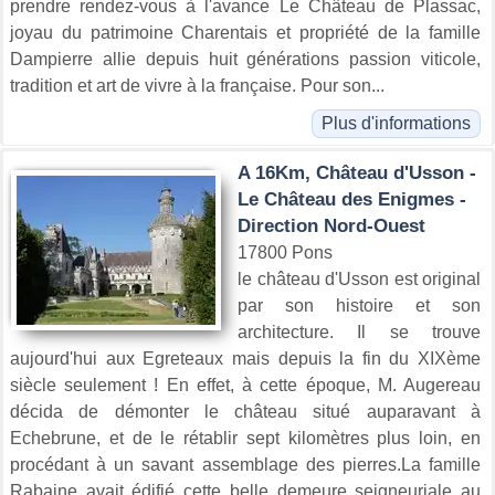
prendre rendez-vous à l'avance Le Château de Plassac,
joyau du patrimoine Charentais et propriété de la famille
Dampierre allie depuis huit générations passion viticole,
tradition et art de vivre à la française. Pour son...
Plus d'informations
A 16Km, Château d'Usson -
Le Château des Enigmes -
Direction Nord-Ouest
17800 Pons
le château d'Usson est original
par son histoire et son
architecture. Il se trouve
aujourd'hui aux Egreteaux mais depuis la fin du XIXème
siècle seulement ! En effet, à cette époque, M. Augereau
décida de démonter le château situé auparavant à
Echebrune, et de le rétablir sept kilomètres plus loin, en
procédant à un savant assemblage des pierres.La famille
Rabaine avait édifié cette belle demeure seigneuriale au