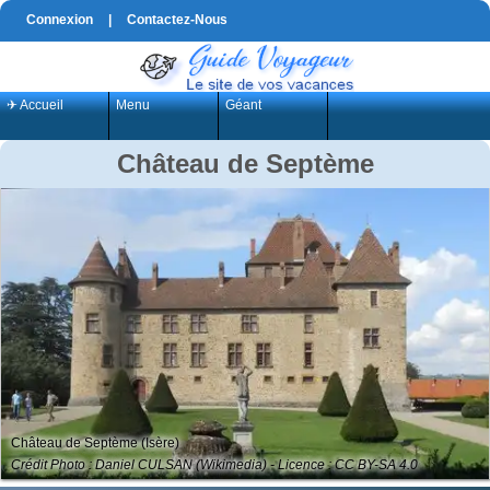
Connexion
|
Contactez-Nous
✈ Accueil
Menu
Géant
Château de Septème
Château de Septème (Isère)
Crédit Photo : Daniel CULSAN (Wikimedia) - Licence : CC BY-SA 4.0