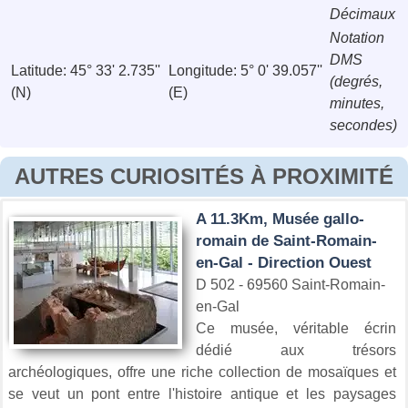
Décimaux
Notation
DMS
Latitude: 45° 33' 2.735''
Longitude: 5° 0' 39.057''
(degrés,
(N)
(E)
minutes,
secondes)
AUTRES CURIOSITÉS À PROXIMITÉ
A 11.3Km, Musée gallo-
romain de Saint-Romain-
en-Gal - Direction Ouest
D 502 - 69560 Saint-Romain-
en-Gal
Ce musée, véritable écrin
dédié aux trésors
archéologiques, offre une riche collection de mosaïques et
se veut un pont entre l'histoire antique et les paysages