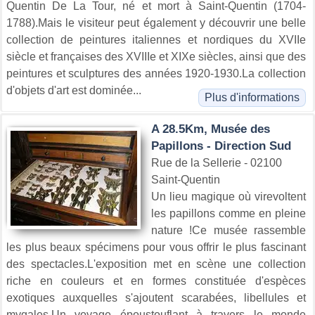
Quentin De La Tour, né et mort à Saint-Quentin (1704-
1788).Mais le visiteur peut également y découvrir une belle
collection de peintures italiennes et nordiques du XVIIe
siècle et françaises des XVIIIe et XIXe siècles, ainsi que des
peintures et sculptures des années 1920-1930.La collection
d'objets d'art est dominée...
Plus d'informations
A 28.5Km, Musée des
Papillons - Direction Sud
Rue de la Sellerie - 02100
Saint-Quentin
Un lieu magique où virevoltent
les papillons comme en pleine
nature !Ce musée rassemble
les plus beaux spécimens pour vous offrir le plus fascinant
des spectacles.L'exposition met en scène une collection
riche en couleurs et en formes constituée d'espèces
exotiques auxquelles s'ajoutent scarabées, libellules et
mygales.Un voyage époustouflant à travers le monde