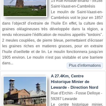
15 Rue Aristide Briand - 59188
Saint-Vaast-en-Cambrésis
Le moulin de Saint-Vaast-en-
Cambrésis voit le jour en 1857
dans l'objectif d'extraire de l'huile En effet, la culture des
graines oléagineuses très développée dans la région, a
rendu nécessaire l'édification de moulins appelés "tordoirs".
2 meules couplées, de pierre bleue, permettaient d'écraser
les graines riches en matieres grasses, pour en extraire
l'huile d'oeillette et de lin. Le moulin fonctionnera jusqu'en
1905 environ. Le moulin n'est pas visitable et une barriere
dans...
Plus d'informations
A 27.4Km, Centre
Historique Minier de
Lewarde - Direction Nord
Rue d'Erchin - Fosse Delloye -
59287 Lewarde
Le centre historique minier,