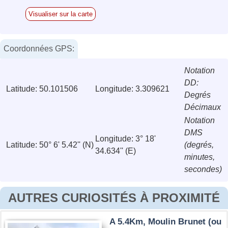
Visualiser sur la carte
Coordonnées GPS:
Notation
DD:
Latitude: 50.101506
Longitude: 3.309621
Degrés
Décimaux
Notation
DMS
Longitude: 3° 18'
Latitude: 50° 6' 5.42'' (N)
(degrés,
34.634'' (E)
minutes,
secondes)
AUTRES CURIOSITÉS À PROXIMITÉ
A 5.4Km, Moulin Brunet (ou