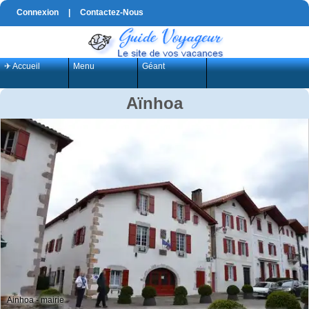
Connexion
|
Contactez-Nous
✈ Accueil
Menu
Géant
Aïnhoa
Ainhoa - mairie