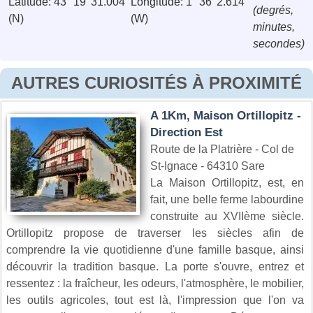
Latitude: 43° 19' 31.004''
Longitude: 1° 36' 2.614''
(degrés,
(N)
(W)
minutes,
secondes)
AUTRES CURIOSITÉS À PROXIMITÉ
A 1Km, Maison Ortillopitz -
Direction Est
Route de la Platrière - Col de
St-Ignace - 64310 Sare
La Maison Ortillopitz, est, en
fait, une belle ferme labourdine
construite au XVIIème siècle.
Ortillopitz propose de traverser les siècles afin de
comprendre la vie quotidienne d'une famille basque, ainsi
découvrir la tradition basque. La porte s'ouvre, entrez et
ressentez : la fraîcheur, les odeurs, l'atmosphère, le mobilier,
les outils agricoles, tout est là, l'impression que l'on va