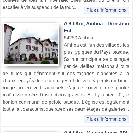
coiffées de toits à l'impériale. Elles datent du 14e s. Un
escalier à vis suspendu de la tour...
Plus d'informations
A 8.6Km, Aïnhoa - Direction
Est
64250 Ainhoa
Aïnhoa est l'un des villages les
plus typiques du Pays basque.
Sa rue principale se distingue
par de vieilles maisons à toits
de tuiles qui débordent sur des façades blanchies à la
chaux, égayés de colombages et de volets peints en brun-
rouge ou en vert, auxquels s'ajoute souvent une poutre
maîtresse ornée d'inscriptions gravées. Et il y a bien sûr, le
fronton communal de pelote basque. L'église est également
tout à fait caractéristique avec ses deux étages de galeries...
Plus d'informations
A 8.6Km, Maison Louis XIV