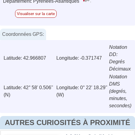
Département: Pyrénées-Atlantiques
Visualiser sur la carte
Coordonnées GPS:
Notation
DD:
Latitude: 42.966807
Longitude: -0.371747
Degrés
Décimaux
Notation
DMS
Latitude: 42° 58' 0.506''
Longitude: 0° 22' 18.29''
(degrés,
(N)
(W)
minutes,
secondes)
AUTRES CURIOSITÉS À PROXIMITÉ