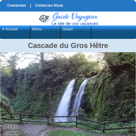
Connexion
|
Contactez-Nous
✈ Accueil
Menu
Géant
Cascade du Gros Hêtre
OT EB-G
- Licence :