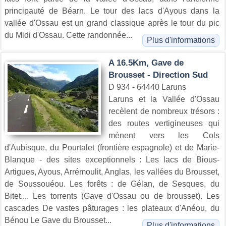
principauté de Béarn. Le tour des lacs d'Ayous dans la
vallée d'Ossau est un grand classique après le tour du pic
du Midi d'Ossau. Cette randonnée...
Plus d'informations
A 16.5Km, Gave de
Brousset - Direction Sud
D 934 - 64440 Laruns
Laruns et la Vallée d'Ossau
recèlent de nombreux trésors :
des routes vertigineuses qui
mènent vers les Cols
d'Aubisque, du Pourtalet (frontière espagnole) et de Marie-
Blanque - des sites exceptionnels : Les lacs de Bious-
Artigues, Ayous, Arrémoulit, Anglas, les vallées du Brousset,
de Soussouéou. Les forêts : de Gélan, de Sesques, du
Bitet.... Les torrents (Gave d'Ossau ou de brousset). Les
cascades De vastes pâturages : les plateaux d'Anéou, du
Bénou Le Gave du Brousset...
Plus d'informations