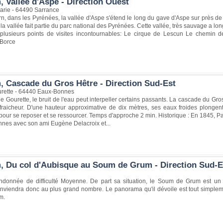
 Vallée d'Aspe - Direction Ouest
arie - 64490 Sarrance
n, dans les Pyrénées, la vallée d'Aspe s'étend le long du gave d'Aspe sur près de
 la vallée fait partie du parc national des Pyrénées. Cette vallée, très sauvage a 
, plusieurs points de visites incontournables: Le cirque de Lescun Le chemin de
 Borce
, Cascade du Gros Hêtre - Direction Sud-Est
rette - 64440 Eaux-Bonnes
de Gourette, le bruit de l'eau peut interpeller certains passants. La cascade du Gro
fraicheur. D'une hauteur approximative de dix mètres, ses eaux froides plongen
 pour se reposer et se ressourcer. Temps d'approche 2 min. Historique : En 1845, Pa
nes avec son ami Eugène Delacroix et...
, Du col d'Aubisque au Soum de Grum - Direction Sud-E
ndonnée de difficulté Moyenne. De part sa situation, le Soum de Grum est un
nviendra donc au plus grand nombre. Le panorama qu'il dévoile est tout simple
m.