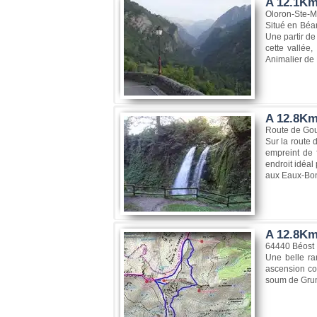
A 12.1Km,
Oloron-Ste-M
Situé en Béar
Une partir de
cette vallée
Animalier de
A 12.8Km
Route de Gou
Sur la route 
empreint de 
endroit idéal
aux Eaux-Bon
A 12.8Km
64440 Béost
Une belle ra
ascension co
soum de Gru