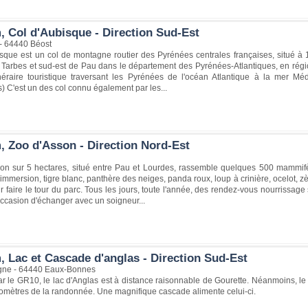
, Col d'Aubisque - Direction Sud-Est
- 64440 Béost
isque est un col de montagne routier des Pyrénées centrales françaises, situé à
Tarbes et sud-est de Pau dans le département des Pyrénées-Atlantiques, en régio
inéraire touristique traversant les Pyrénées de l'océan Atlantique à la mer 
 C'est un des col connu également par les...
, Zoo d'Asson - Direction Nord-Est
on sur 5 hectares, situé entre Pau et Lourdes, rassemble quelques 500 mammifèr
 immersion, tigre blanc, panthère des neiges, panda roux, loup à crinière, ocelot,
 faire le tour du parc. Tous les jours, toute l'année, des rendez-vous nourrissag
'occasion d'échanger avec un soigneur...
, Lac et Cascade d'anglas - Direction Sud-Est
gne - 64440 Eaux-Bonnes
r le GR10, le lac d'Anglas est à distance raisonnable de Gourette. Néanmoins, le 
tomètres de la randonnée. Une magnifique cascade alimente celui-ci.