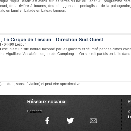
ique "Aqua Béarn" est établi sur les terres du lac du Faget. Au programme détent
rant, de la rivière à bouées, des toboggans, du pentaglisse, de la pataugeoire, d
édalo en famille , balade en bateau tampon.
, Le Cirque de Lescun - Direction Sud-Ouest
 - 64490 Lescun
Lescun est un site naturel façonné par les glaciers et délimité par des cimes cal
 les Aiguilles d'Ansabère, orgues de Camplong…. On se croit parfois en Italie dans
(tout droit, sans déviation) et peut etre aproximative
Réseaux sociaux
P
Partager:
C
L