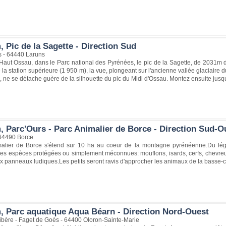
 Pic de la Sagette - Direction Sud
 - 64440 Laruns
aut Ossau, dans le Parc national des Pyrénées, le pic de la Sagette, de 2031m d
la station supérieure (1 950 m), la vue, plongeant sur l'ancienne vallée glaciaire 
 ne se détache guère de la silhouette du pic du Midi d'Ossau. Montez ensuite jusqu'
, Parc'Ours - Parc Animalier de Borce - Direction Sud-O
 64490 Borce
alier de Borce s'étend sur 10 ha au coeur de la montagne pyrénéenne.Du lége
s espèces protégées ou simplement méconnues: mouflons, isards, cerfs, chevreuil
x panneaux ludiques.Les petits seront ravis d'approcher les animaux de la basse-co
, Parc aquatique Aqua Béarn - Direction Nord-Ouest
bère - Faget de Goès - 64400 Oloron-Sainte-Marie