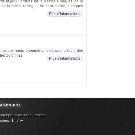
e et jeux : profitez de la piscine à vagues, de la
e la rivière rafting, ... Au bord du lac, quelques
Plus d'informations
caires aux noms légendaires telles que la Table des
 les Dolomites.
Plus d'informations
artenaire
oncepteur de sites Internet
ecoeur Thierry