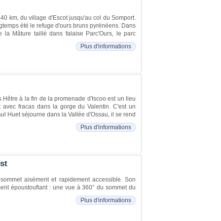
 40 km, du village d'Escot jusqu'au col du Somport.
longtemps été le refuge d'ours bruns pyrénéens. Dans
 la Mâture taillé dans falaise Parc'Ours, le parc
Plus d'informations
s Hêtre à la fin de la promenade d'Iscoo est un lieu
t avec fracas dans la gorge du Valentin. C'est un
ul Huet séjourne dans la Vallée d'Ossau, il se rend
Plus d'informations
st
 sommet aisément et rapidement accessible. Son
ment époustouflant : une vue à 360° du sommet du
Plus d'informations