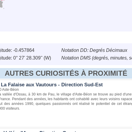
itude: -0.457864
Notation DD: Degrés Décimaux
itude: 0° 27' 28.309'' (W)
Notation DMS (degrés, minutes, 
AUTRES CURIOSITÉS À PROXIMITÉ
 La Falaise aux Vautours - Direction Sud-Est
0 Aste-Béon
 vallée d'Ossau, à 30 km de Pau, le village d'Aste-Béon se trouve au pied d'une r
rance. Pendant des années, les habitants ont cohabité avec leurs voisins rapaces 
ut des années 1990, quelques passionnés ont réalisé le potentiel de cet étra
000 visiteurs.