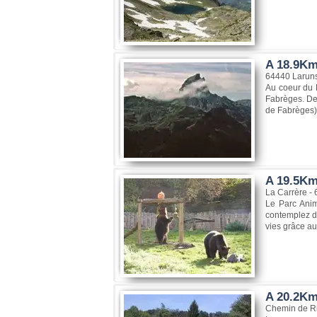
A 18.9Km,
64440 Laruns
Au coeur du H
Fabrèges. De 
de Fabrèges),
A 19.5Km
La Carrère -
Le Parc Anim
contemplez de
vies grâce au
A 20.2Km
Chemin de Ri