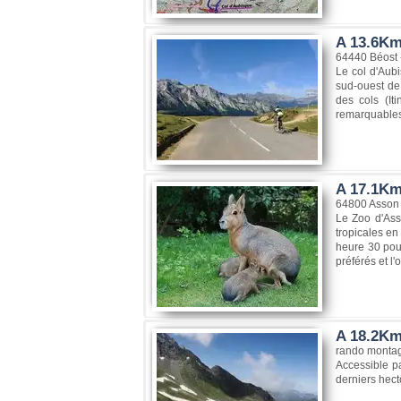
A 13.6Km
64440 Béost 
Le col d'Aub
sud-ouest de 
des cols (It
remarquables)
A 17.1Km
64800 Asson
Le Zoo d'Ass
tropicales en
heure 30 pour
préférés et l
A 18.2Km
rando monta
Accessible pa
derniers hec