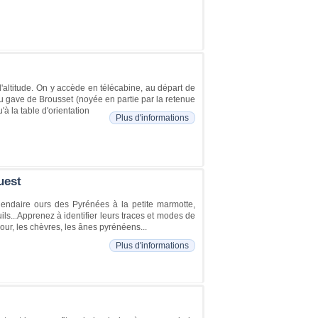
'altitude. On y accède en télécabine, au départ de
du gave de Brousset (noyée en partie par la retenue
à la table d'orientation
Plus d'informations
uest
ndaire ours des Pyrénées à la petite marmotte,
s...Apprenez à identifier leurs traces et modes de
ur, les chèvres, les ânes pyrénéens...
Plus d'informations