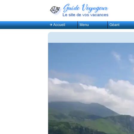
✈ Accueil
Menu
Géant