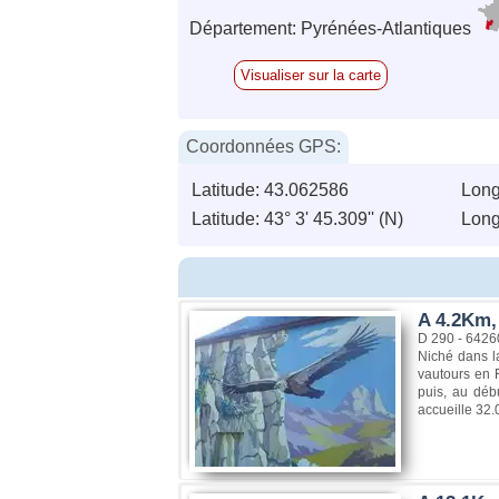
Département: Pyrénées-Atlantiques
Visualiser sur la carte
Coordonnées GPS:
Latitude: 43.062586
Long
Latitude: 43° 3' 45.309'' (N)
Long
A 4.2Km,
D 290 - 6426
Niché dans la
vautours en F
puis, au déb
accueille 32.