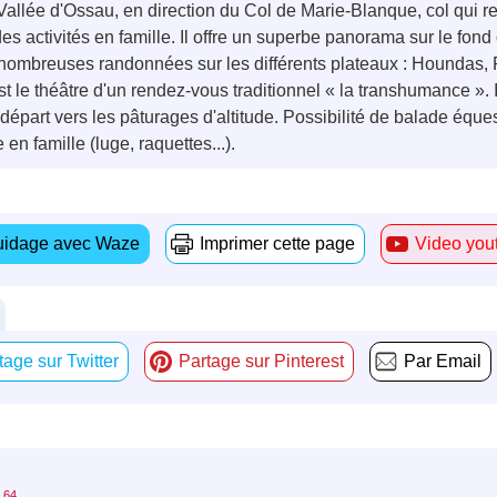
allée d'Ossau, en direction du Col de Marie-Blanque, col qui rel
des activités en famille. Il offre un superbe panorama sur le fond 
 nombreuses randonnées sur les différents plateaux : Houndas, 
st le théâtre d'un rendez-vous traditionnel « la transhumance ». I
part vers les pâturages d'altitude. Possibilité de balade éques
 en famille (luge, raquettes...).
idage avec Waze
Imprimer cette page
Video you
tage sur Twitter
Partage sur Pinterest
Par Email
64