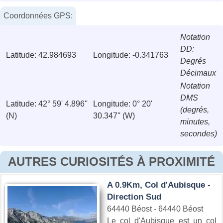
Coordonnées GPS:
Notation
DD:
Latitude: 42.984693
Longitude: -0.341763
Degrés
Décimaux
Notation
DMS
Latitude: 42° 59' 4.896''
Longitude: 0° 20'
(degrés,
(N)
30.347'' (W)
minutes,
secondes)
AUTRES CURIOSITÉS À PROXIMITÉ
A 0.9Km, Col d'Aubisque -
Direction Sud
64440 Béost - 64440 Béost
Le col d'Aubisque est un col