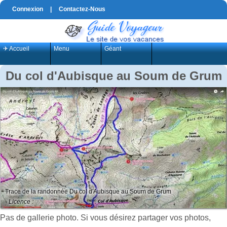
Connexion
|
Contactez-Nous
✈ Accueil
Menu
Géant
Du col d'Aubisque au Soum de Grum
Trace de la randonnée Du col d'Aubisque au Soum de Grum
- Licence :
Pas de gallerie photo. Si vous désirez partager vos photos,