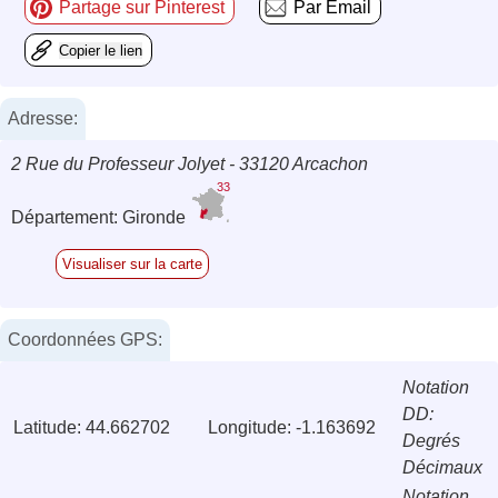
Partage sur Pinterest
Par Email
Copier le lien
Adresse:
2 Rue du Professeur Jolyet - 33120 Arcachon
33
Département: Gironde
Visualiser sur la carte
Coordonnées GPS:
Notation
DD:
Latitude: 44.662702
Longitude: -1.163692
Degrés
Décimaux
Notation