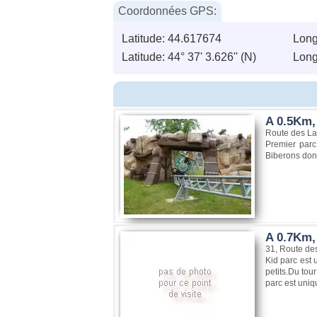
Coordonnées GPS:
Latitude: 44.617674
Long
Latitude: 44° 37' 3.626'' (N)
Longi
A 0.5Km, 
Route des La
Premier parc
Biberons donn
A 0.7Km,
31, Route de
Kid parc est 
petits.Du tou
parc est uniq