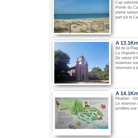
Cap vallonné 
Pointe du Cap
pleine saison
part sur le Ca
A 13.1Km,
Bd de la Pla
La chapelle d
De retour d'A
essences exo
réservoirs à p
A 14.1Km,
Piraillan - 3
Le réservoir
prolifère une