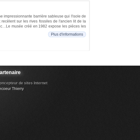
ne impressionnante barrière sableuse qui l'isole de
recèlent sur les rives fossiles de l'ancien lit de la
Blanc…Le musée créé en 1982 expose les pièces les
Plus d'informations
artenaire
oncepteur de sites Internet
ecoeur Thierry