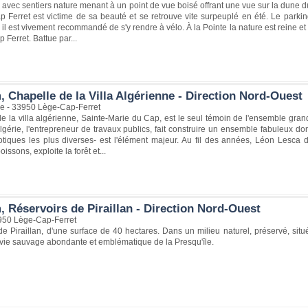
avec sentiers nature menant à un point de vue boisé offrant une vue sur la dune d
 Ferret est victime de sa beauté et se retrouve vite surpeuplé en été. Le parking
 il est vivement recommandé de s'y rendre à vélo. À la Pointe la nature est reine et 
p Ferret. Battue par...
 Chapelle de la Villa Algérienne - Direction Nord-Ouest
ge - 33950 Lège-Cap-Ferret
e la villa algérienne, Sainte-Marie du Cap, est le seul témoin de l'ensemble gra
lgérie, l'entrepreneur de travaux publics, fait construire un ensemble fabuleux do
tiques les plus diverses- est l'élément majeur. Au fil des années, Léon Lesca 
oissons, exploite la forêt et...
 Réservoirs de Piraillan - Direction Nord-Ouest
3950 Lège-Cap-Ferret
 de Piraillan, d'une surface de 40 hectares. Dans un milieu naturel, préservé, 
 vie sauvage abondante et emblématique de la Presqu'île.