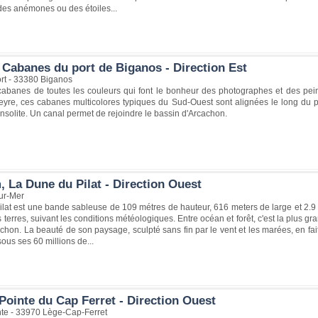
des anémones ou des étoiles...
 Cabanes du port de Biganos - Direction Est
rt - 33380 Biganos
cabanes de toutes les couleurs qui font le bonheur des photographes et des peint
Leyre, ces cabanes multicolores typiques du Sud-Ouest sont alignées le long du p
insolite. Un canal permet de rejoindre le bassin d'Arcachon.
, La Dune du Pilat - Direction Ouest
ur-Mer
lat est une bande sableuse de 109 métres de hauteur, 616 meters de large et 2.9 k
s terres, suivant les conditions météologiques. Entre océan et forêt, c'est la plus 
chon. La beauté de son paysage, sculpté sans fin par le vent et les marées, en fai
sous ses 60 millions de...
Pointe du Cap Ferret - Direction Ouest
inte - 33970 Lège-Cap-Ferret