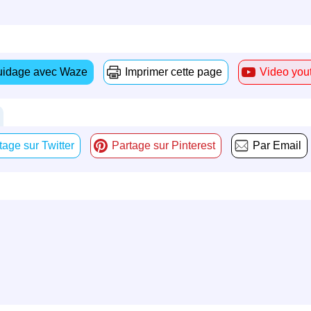
idage avec Waze
Imprimer cette page
Video you
tage sur Twitter
Partage sur Pinterest
Par Email