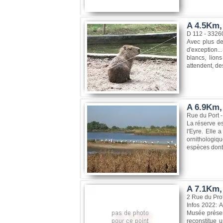
A 4.5Km,
D 112 - 3326
Avec plus de
d'exception..
blancs, lion
attendent, de
A 6.9Km,
Rue du Port 
La réserve es
l'Eyre. Elle 
ornithologiqu
espèces dont 
A 7.1Km,
2 Rue du Pro
Infos 2022: A
Musée présen
reconstitue 