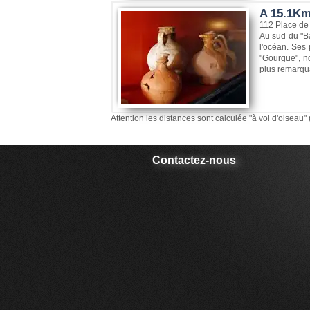
A 15.1Km
112 Place de
Au sud du "Ba
l'océan. Ses 
"Gourgue", n
plus remarqua
Attention les distances sont calculée "à vol d'oiseau" 
Contactez-nous