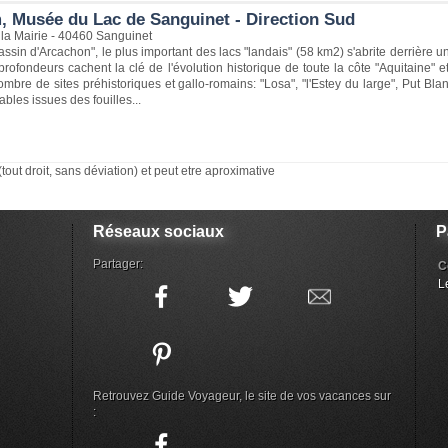
, Musée du Lac de Sanguinet - Direction Sud
 la Mairie - 40460 Sanguinet
ssin d'Arcachon", le plus important des lacs "landais" (58 km2) s'abrite derrière u
profondeurs cachent la clé de l'évolution historique de toute la côte "Aquitaine" et 
ombre de sites préhistoriques et gallo-romains: "Losa", "l'Estey du large", Put 
bles issues des fouilles...
(tout droit, sans déviation) et peut etre aproximative
Réseaux sociaux
P
Partager:
C
L
Retrouvez Guide Voyageur, le site de vos vacances sur
: