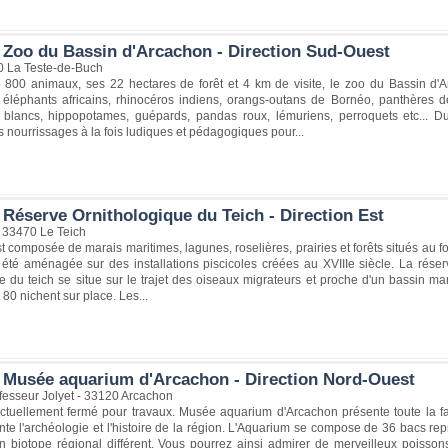
 Zoo du Bassin d'Arcachon - Direction Sud-Ouest
0 La Teste-de-Buch
 800 animaux, ses 22 hectares de forêt et 4 km de visite, le zoo du Bassin d'A
. éléphants africains, rhinocéros indiens, orangs-outans de Bornéo, panthères de
s blancs, hippopotames, guépards, pandas roux, lémuriens, perroquets etc... 
s nourrissages à la fois ludiques et pédagogiques pour...
 Réserve Ornithologique du Teich - Direction Est
- 33470 Le Teich
t composée de marais maritimes, lagunes, roselières, prairies et forêts situés au
a été aménagée sur des installations piscicoles créées au XVIIIe siècle. La rés
e du teich se situe sur le trajet des oiseaux migrateurs et proche d'un bassin ma
80 nichent sur place. Les...
 Musée aquarium d'Arcachon - Direction Nord-Ouest
fesseur Jolyet - 33120 Arcachon
ctuellement fermé pour travaux. Musée aquarium d'Arcachon présente toute la fau
te l'archéologie et l'histoire de la région. L'Aquarium se compose de 36 bacs re
un biotope régional différent. Vous pourrez ainsi admirer de merveilleux poisso