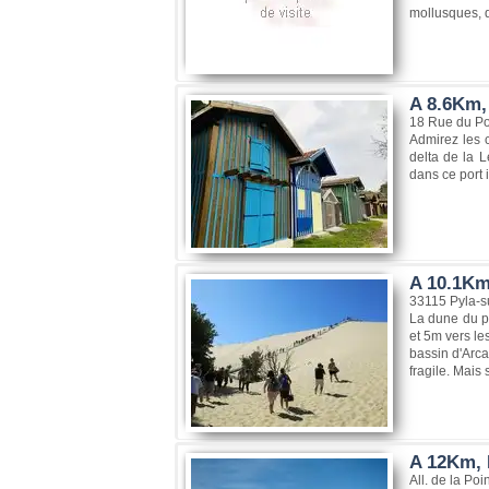
mollusques, 
A 8.6Km,
18 Rue du Po
Admirez les 
delta de la 
dans ce port 
A 10.1Km
33115 Pyla-s
La dune du pi
et 5m vers le
bassin d'Arca
fragile. Mais 
A 12Km, 
All. de la Po