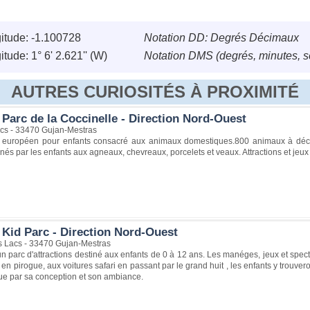
itude: -1.100728
Notation DD: Degrés Décimaux
tude: 1° 6' 2.621'' (W)
Notation DMS (degrés, minutes, 
AUTRES CURIOSITÉS À PROXIMITÉ
Parc de la Coccinelle - Direction Nord-Ouest
cs - 33470 Gujan-Mestras
 européen pour enfants consacré aux animaux domestiques.800 animaux à découvr
és par les enfants aux agneaux, chevreaux, porcelets et veaux. Attractions et jeux
 Kid Parc - Direction Nord-Ouest
s Lacs - 33470 Gujan-Mestras
un parc d'attractions destiné aux enfants de 0 à 12 ans. Les manéges, jeux et specta
r en pirogue, aux voitures safari en passant par le grand huit , les enfants y trou
ue par sa conception et son ambiance.