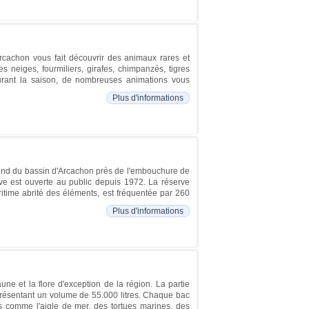
rcachon vous fait découvrir des animaux rares et
s neiges, fourmiliers, girafes, chimpanzés, tigres
Durant la saison, de nombreuses animations vous
Plus d'informations
 fond du bassin d'Arcachon près de l'embouchure de
erve est ouverte au public depuis 1972. La réserve
ritime abrité des éléments, est fréquentée par 260
Plus d'informations
ne et la flore d'exception de la région. La partie
présentant un volume de 55.000 litres. Chaque bac
ns comme l'aigle de mer, des tortues marines, des