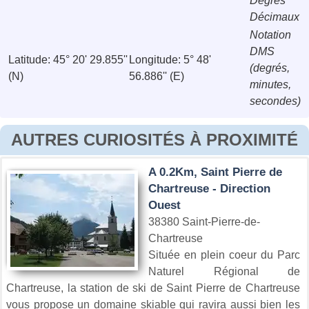
Degrés
Décimaux
Notation
DMS
Latitude: 45° 20' 29.855''
Longitude: 5° 48'
(degrés,
(N)
56.886'' (E)
minutes,
secondes)
AUTRES CURIOSITÉS À PROXIMITÉ
A 0.2Km, Saint Pierre de
Chartreuse - Direction
Ouest
38380 Saint-Pierre-de-
Chartreuse
Située en plein coeur du Parc
Naturel Régional de
Chartreuse, la station de ski de Saint Pierre de Chartreuse
vous propose un domaine skiable qui ravira aussi bien les