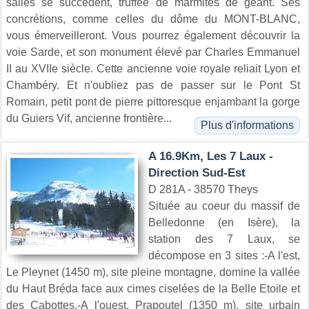
salles se succèdent, truffée de marmites de géant. Ses
concrétions, comme celles du dôme du MONT-BLANC,
vous émerveilleront. Vous pourrez également découvrir la
voie Sarde, et son monument élevé par Charles Emmanuel
II au XVIIe siècle. Cette ancienne voie royale reliait Lyon et
Chambéry. Et n'oubliez pas de passer sur le Pont St
Romain, petit pont de pierre pittoresque enjambant la gorge
du Guiers Vif, ancienne frontière...
Plus d'informations
A 16.9Km, Les 7 Laux -
Direction Sud-Est
D 281A - 38570 Theys
Située au coeur du massif de
Belledonne (en Isère), la
station des 7 Laux, se
décompose en 3 sites :-A l'est,
Le Pleynet (1450 m), site pleine montagne, domine la vallée
du Haut Bréda face aux cimes ciselées de la Belle Etoile et
des Cabottes.-A l'ouest, Prapoutel (1350 m), site urbain