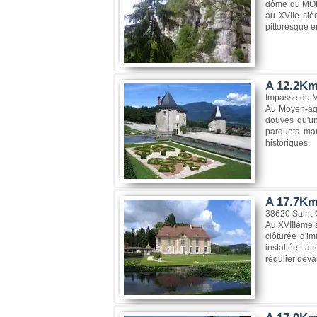
dôme du MONT
au XVIIe siè
pittoresque e
A 12.2Km
Impasse du M
Au Moyen-âge,
douves qu'un
parquets mar
historiques.
A 17.7Km
38620 Saint-
Au XVIIIème s
clôturée d'im
installée.La r
régulier deva