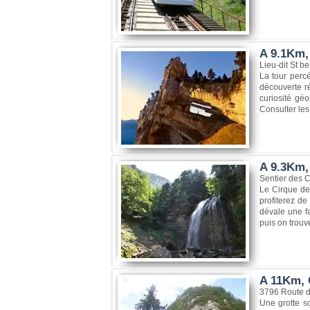
A 9.1Km, 
Lieu-dit St b
La tour percé
découverte r
curiosité géo
Consulter les 
A 9.3Km,
Sentier des 
Le Cirque de
profiterez d
dévale une f
puis on trouv
A 11Km, 
3796 Route d
Une grotte s