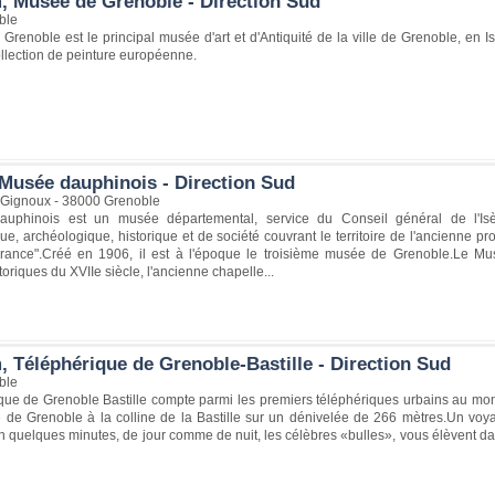
, Musée de Grenoble - Direction Sud
ble
renoble est le principal musée d'art et d'Antiquité de la ville de Grenoble, en I
llection de peinture européenne.
Musée dauphinois - Direction Sud
Gignoux - 38000 Grenoble
uphinois est un musée départemental, service du Conseil général de l'Isè
e, archéologique, historique et de société couvrant le territoire de l'ancienne pr
ance".Créé en 1906, il est à l'époque le troisième musée de Grenoble.Le Mu
toriques du XVIIe siècle, l'ancienne chapelle...
, Téléphérique de Grenoble-Bastille - Direction Sud
ble
que de Grenoble Bastille compte parmi les premiers téléphériques urbains au mond
lle de Grenoble à la colline de la Bastille sur un dénivelée de 266 mètres.Un vo
quelques minutes, de jour comme de nuit, les célèbres «bulles», vous élèvent dans 