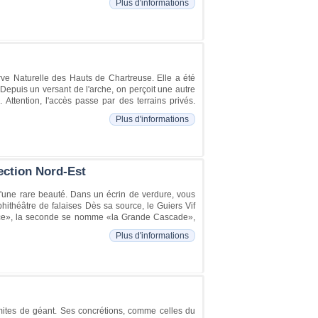
Plus d'informations
erve Naturelle des Hauts de Chartreuse. Elle a été
epuis un versant de l'arche, on perçoit une autre
 Attention, l'accès passe par des terrains privés.
Plus d'informations
ection Nord-Est
'une rare beauté. Dans un écrin de verdure, vous
ithéâtre de falaises Dès sa source, le Guiers Vif
urce», la seconde se nomme «la Grande Cascade»,
Plus d'informations
rmites de géant. Ses concrétions, comme celles du