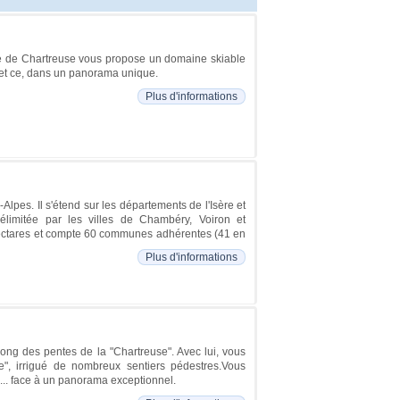
rre de Chartreuse vous propose un domaine skiable
, et ce, dans un panorama unique.
Plus d'informations
lpes. Il s'étend sur les départements de l'Isère et
limitée par les villes de Chambéry, Voiron et
 hectares et compte 60 communes adhérentes (41 en
Plus d'informations
 long des pentes de la "Chartreuse". Avec lui, vous
", irrigué de nombreux sentiers pédestres.Vous
e... face à un panorama exceptionnel.