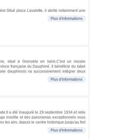
sère.Situé place Lavalette, il abrite notamment une
Plus d'informations
re, situé à Grenoble en Isère.C'est un musée
ovince française du Dauphiné. Il bénéficie du label
sée dauphinois va successivement intégrer deux
Plus d'informations
e.Il a été inauguré le 29 septembre 1934 et relie
yage insolite et des panoramas exceptionnels vous
les airs, depuis le centre historique jusqu'au fort
Plus d'informations