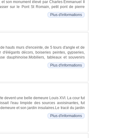
, et son monument élevé par Charles Emmanuel II
asser sur le Pont St Romain, petit pont de pierre
Plus d'informations
 de hauts murs d'enceinte, de 5 tours d'angle et de
 d'élégants décors, boiseries peintes, gypseries,
sse dauphinoise.Mobiliers, tableaux et souvenirs
Plus d'informations
rte devent une belle demeure Louis XVI. La cour fut
issait l'eau limpide des sources avoisinantes, fut
la demeure et son jardin insulaires.Le tracé du jardin
Plus d'informations