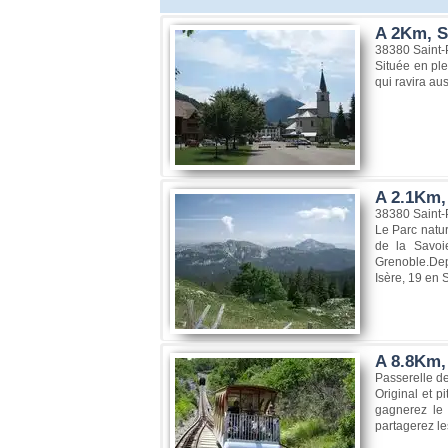
A 2Km, S
38380 Saint-
Située en pl
qui ravira au
A 2.1Km, 
38380 Saint-
Le Parc natur
de la Savoi
Grenoble.Dep
Isère, 19 en S
A 8.8Km, 
Passerelle de
Original et p
gagnerez le 
partagerez le