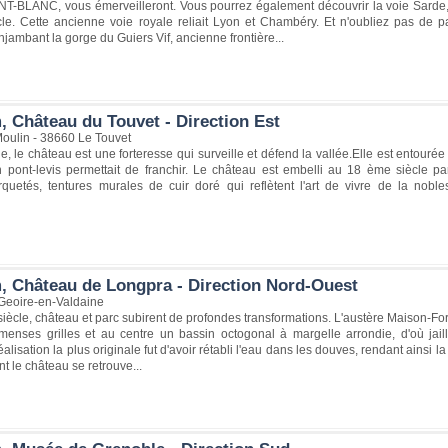
-BLANC, vous émerveilleront. Vous pourrez également découvrir la voie Sarde
cle. Cette ancienne voie royale reliait Lyon et Chambéry. Et n'oubliez pas de p
njambant la gorge du Guiers Vif, ancienne frontière...
, Château du Touvet - Direction Est
oulin - 38660 Le Touvet
 le château est une forteresse qui surveille et défend la vallée.Elle est entourée
 pont-levis permettait de franchir. Le château est embelli au 18 ème siècle par
quetés, tentures murales de cuir doré qui reflètent l'art de vivre de la noble
, Château de Longpra - Direction Nord-Ouest
Geoire-en-Valdaine
iècle, château et parc subirent de profondes transformations. L'austère Maison-Fo
menses grilles et au centre un bassin octogonal à margelle arrondie, d'où jaill
éalisation la plus originale fut d'avoir rétabli l'eau dans les douves, rendant ainsi 
nt le château se retrouve...