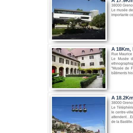
A 17.9Km
38000 Greno
Le musée de G
importante co
A 18Km, 
Rue Maurice 
Le Musée da
ethnographiqu
"Musée de Fr
bâtiments his
A 18.2Km
38000 Greno
Le Téléphéri
le centre-vi
attendent…En 
de la Bastille.