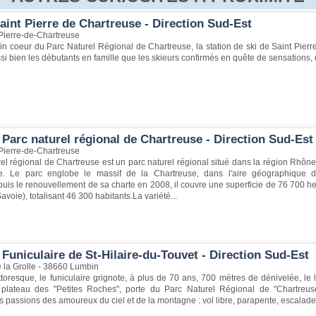
aint Pierre de Chartreuse - Direction Sud-Est
Pierre-de-Chartreuse
ein coeur du Parc Naturel Régional de Chartreuse, la station de ski de Saint Pie
ssi bien les débutants en famille que les skieurs confirmés en quête de sensations
Parc naturel régional de Chartreuse - Direction Sud-Est
Pierre-de-Chartreuse
el régional de Chartreuse est un parc naturel régional situé dans la région Rhône-A
e. Le parc englobe le massif de la Chartreuse, dans l'aire géographique dé
uis le renouvellement de sa charte en 2008, il couvre une superficie de 76 700
avoie), totalisant 46 300 habitants.La variété...
Funiculaire de St-Hilaire-du-Touvet - Direction Sud-Est
 la Grolle - 38660 Lumbin
ittoresque, le funiculaire grignote, à plus de 70 ans, 700 mètres de dénivelée, le
plateau des "Petites Roches", porte du Parc Naturel Régional de "Chartreuse
s passions des amoureux du ciel et de la montagne : vol libre, parapente, escalad