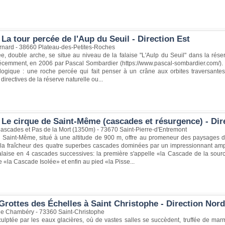
La tour percée de l'Aup du Seuil - Direction Est
ernard - 38660 Plateau-des-Petites-Roches
e, double arche, se situe au niveau de la falaise "L'Aulp du Seuil" dans la rés
écemment, en 2006 par Pascal Sombardier (https://www.pascal-sombardier.com/). D
logique : une roche percée qui fait penser à un crâne aux orbites traversantes.
directives de la réserve naturelle ou...
 Le cirque de Saint-Même (cascades et résurgence) - Dir
Cascades et Pas de la Mort (1350m) - 73670 Saint-Pierre-d'Entremont
 Saint-Même, situé à une altitude de 900 m, offre au promeneur des paysages d
e la fraîcheur des quatre superbes cascades dominées par un impressionnant amph
alaise en 4 cascades successives: la première s'appelle «la Cascade de la so
e «la Cascade Isolée» et enfin au pied «la Pisse...
Grottes des Échelles à Saint Christophe - Direction Nord
e Chambéry - 73360 Saint-Christophe
culptée par les eaux glacières, où de vastes salles se succèdent, truffée de ma