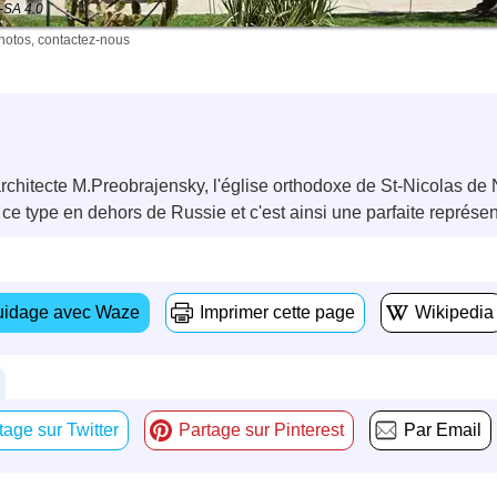
Y-SA 4.0
photos, contactez-nous
'architecte M.Preobrajensky, l'église orthodoxe de St-Nicolas d
e ce type en dehors de Russie et c'est ainsi une parfaite représe
idage avec Waze
Imprimer cette page
Wikipedia
tage sur Twitter
Partage sur Pinterest
Par Email