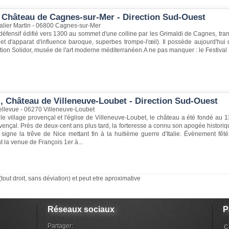
 Château de Cagnes-sur-Mer - Direction Sud-Ouest
lier Martin - 06800 Cagnes-sur-Mer
 défensif édifié vers 1300 au sommet d'une colline par les Grimaldi de Cagnes, tr
et d'apparat d'influence baroque, superbes trompe-l'œil). Il possède aujourd'hui
nation Solidor, musée de l'art moderne méditerranéen.A ne pas manquer : le Festival 
, Château de Villeneuve-Loubet - Direction Sud-Ouest
llevue - 06270 Villeneuve-Loubet
e village provençal et l'église de Villeneuve-Loubet, le château a été fondé au
ençal. Près de deux-cent ans plus tard, la forteresse a connu son apogée historique
 signe la trêve de Nice mettant fin à la huitième guerre d'Italie. Évènement fêt
la venue de François 1er à...
(tout droit, sans déviation) et peut etre aproximative
Réseaux sociaux
P
Partager:
C