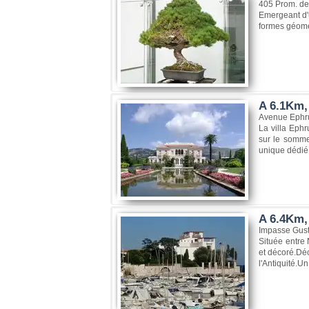
405 Prom. de
Emergeant d'un
formes géomét
A 6.1Km, 
Avenue Ephru
La villa Ephr
sur le somme
unique dédié a
A 6.4Km, 
Impasse Gust
Située entre 
et décoré.Déc
l'Antiquité.Un