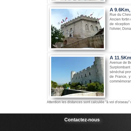
A 9.6Km,
Rue du Cheva
Ancien fortin
de réception 
l'olivier, Do
A 11.5Km
Avenue de Be
Surplombant l
sénéchal prov
de France, y
commémorant 
Attention les distances sont calculée "à vol d'oiseau" 
Contactez-nous