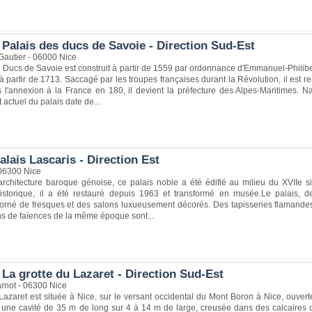
 Palais des ducs de Savoie - Direction Sud-Est
Gautier - 06000 Nice
 Ducs de Savoie est construit à partir de 1559 par ordonnance d'Emmanuel-Philibert
à partir de 1713. Saccagé par les troupes françaises durant la Révolution, il est r
 l'annexion à la France en 180, il devient la préfecture des Alpes-Maritimes. Nap
at actuel du palais date de...
lais Lascaris - Direction Est
 06300 Nice
architecture baroque génoise, ce palais noble a été édifié au milieu du XVIIe si
torique, il a été restauré depuis 1963 et transformé en musée.Le palais, de
rné de fresques et des salons luxueusement décorés. Des tapisseries flamandes, 
ns de faïences de la même époque sont...
La grotte du Lazaret - Direction Sud-Est
rnot - 06300 Nice
Lazaret est située à Nice, sur le versant occidental du Mont Boron à Nice, ouver
 une cavité de 35 m de long sur 4 à 14 m de large, creusée dans des calcaires d