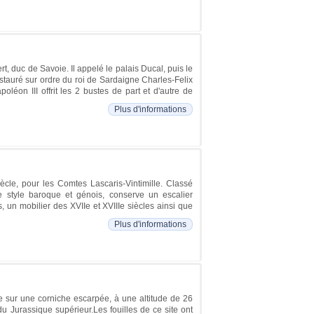
, duc de Savoie. Il appelé le palais Ducal, puis le
estauré sur ordre du roi de Sardaigne Charles-Felix
oléon III offrit les 2 bustes de part et d'autre de
Plus d'informations
ècle, pour les Comtes Lascaris-Vintimille. Classé
 style baroque et génois, conserve un escalier
un mobilier des XVIIe et XVIIIe siècles ainsi que
Plus d'informations
te sur une corniche escarpée, à une altitude de 26
u Jurassique supérieur.Les fouilles de ce site ont