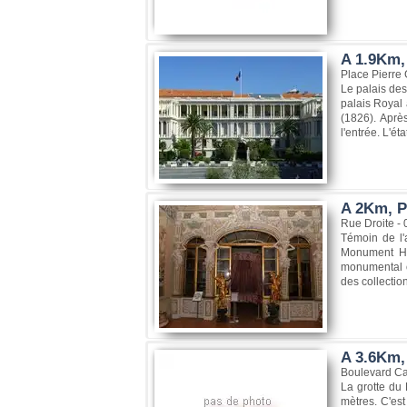
A 1.9Km,
Place Pierre 
Le palais des
palais Royal 
(1826). Après
l'entrée. L'ét
A 2Km, Pa
Rue Droite -
Témoin de l'
Monument His
monumental o
des collectio
A 3.6Km, 
Boulevard Ca
La grotte du 
mètres. C'est