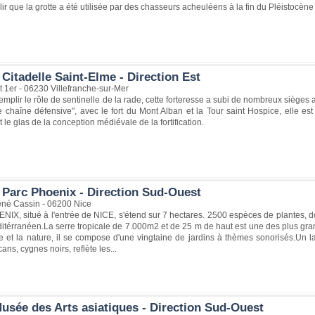
lir que la grotte a été utilisée par des chasseurs acheuléens à la fin du Pléistocène
Citadelle Saint-Elme - Direction Est
 1er - 06230 Villefranche-sur-Mer
emplir le rôle de sentinelle de la rade, cette forteresse a subi de nombreux sièg
e chaîne défensive", avec le fort du Mont Alban et la Tour saint Hospice, elle est
 le glas de la conception médiévale de la fortification.
 Parc Phoenix - Direction Sud-Ouest
né Cassin - 06200 Nice
IX, situé à l'entrée de NICE, s'étend sur 7 hectares. 2500 espèces de plantes, d
itérranéen.La serre tropicale de 7.000m2 et de 25 m de haut est une des plus g
 et la nature, il se compose d'une vingtaine de jardins à thèmes sonorisés.Un l
ans, cygnes noirs, reflète les...
usée des Arts asiatiques - Direction Sud-Ouest