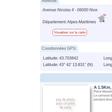
Adresse:
Avenue Nicolas II - 06000 Nice
06
Département: Alpes-Maritimes
Visualiser sur la carte
Coordonnées GPS:
Latitude: 43.703842
Long
Latitude: 43° 42' 13.831'' (N)
Longi
A 1.5Km,
Place Massén
Le carnaval d
pendant deux 