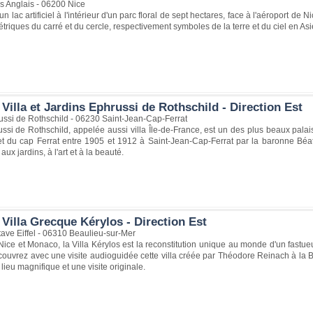
s Anglais - 06200 Nice
 lac artificiel à l'intérieur d'un parc floral de sept hectares, face à l'aéroport de 
riques du carré et du cercle, respectivement symboles de la terre et du ciel en As
Villa et Jardins Ephrussi de Rothschild - Direction Est
ssi de Rothschild - 06230 Saint-Jean-Cap-Ferrat
ussi de Rothschild, appelée aussi villa Île-de-France, est un des plus beaux pala
t du cap Ferrat entre 1905 et 1912 à Saint-Jean-Cap-Ferrat par la baronne Béat
ux jardins, à l'art et à la beauté.
Villa Grecque Kérylos - Direction Est
ave Eiffel - 06310 Beaulieu-sur-Mer
Nice et Monaco, la Villa Kérylos est la reconstitution unique au monde d'un fastu
ouvrez avec une visite audioguidée cette villa créée par Théodore Reinach à la B
 lieu magnifique et une visite originale.