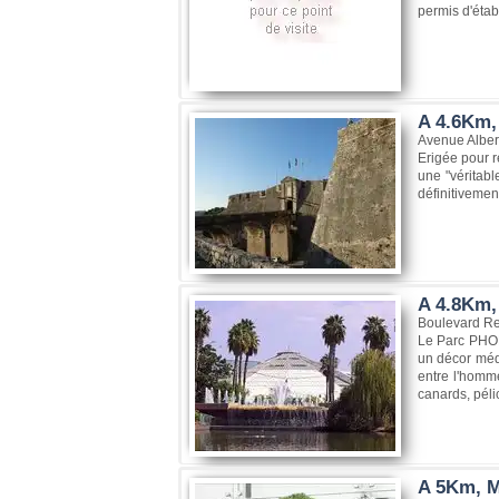
permis d'étab
A 4.6Km, 
Avenue Albert
Erigée pour r
une "véritabl
définitivement
A 4.8Km,
Boulevard Re
Le Parc PHOEN
un décor méd
entre l'homme
canards, pélic
A 5Km, M