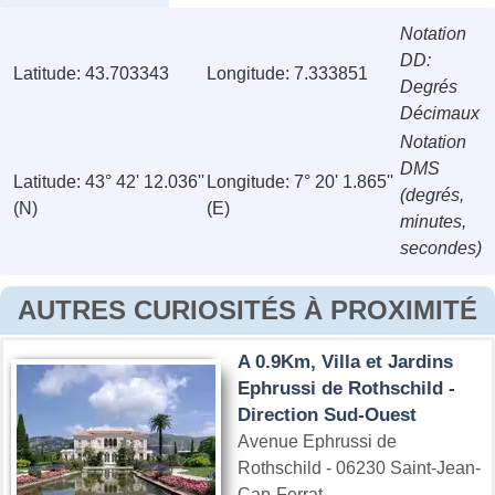
Notation
DD:
Latitude: 43.703343
Longitude: 7.333851
Degrés
Décimaux
Notation
DMS
Latitude: 43° 42' 12.036''
Longitude: 7° 20' 1.865''
(degrés,
(N)
(E)
minutes,
secondes)
AUTRES CURIOSITÉS À PROXIMITÉ
A 0.9Km, Villa et Jardins
Ephrussi de Rothschild -
Direction Sud-Ouest
Avenue Ephrussi de
Rothschild - 06230 Saint-Jean-
Cap-Ferrat