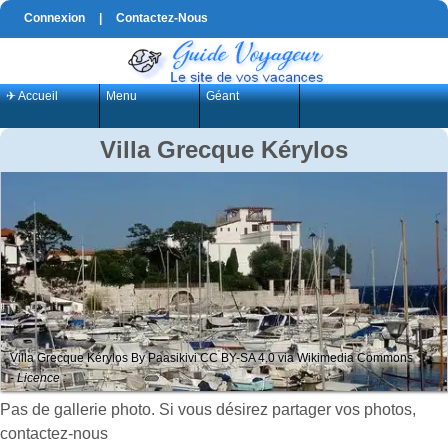
Connexion
|
Contactez-Nous
✈ Accueil
Menu
Géant
Villa Grecque Kérylos
Villa Grecque Kérylos By Paasikivi CC BY-SA 4.0 via Wikimedia Commons
- Licence :
Pas de gallerie photo. Si vous désirez partager vos photos,
contactez-nous