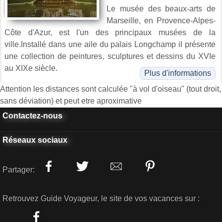
Le musée des beaux-arts de
Marseille, en Provence-Alpes-
Côte d'Azur, est l'un des principaux musées de la
ville.Installé dans une aile du palais Longchamp il présente
une collection de peintures, sculptures et dessins du XVIe
au XIXe siècle.
Plus d'informations
Attention les distances sont calculée "à vol d'oiseau" (tout droit,
sans déviation) et peut etre aproximative
Contactez-nous
Réseaux sociaux
Partager:
Retrouvez Guide Voyageur, le site de vos vacances sur :