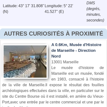
DMS
Latitude: 43° 17' 31.808''
Longitude: 5° 22'
(degrés,
(N)
41.527'' (E)
minutes,
secondes)
AUTRES CURIOSITÉS À PROXIMITÉ
A 0.6Km, Musée d'Histoire
de Marseille - Direction
Nord
13001 Marseille
Le musée d'histoire de
Marseille est un musée, fondé
en 1983, consacré à l'histoire
de la ville de Marseille.Il expose le résultat des fouilles
archéologiques effectuées dans la ville, en particulier sur le
site du Centre Bourse où il est installé, en arrière du Vieux-
Port,avec une entrée par le centre commercial et une par le