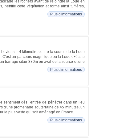
cascade les rochers avant de rejoindre la Loue en
 pétrifie cette végétation et forme ainsi tuffières,
Plus d'informations
Levier sur 4 kilomètres entre la source de la Loue
. C'est un parcours magnifique où la Loue exécute
 un barrage situé 330m en aval de la source et une
Plus d'informations
le sentiment dès l'entrée de pénétrer dans un lieu
urs d'une promenade souterraine de 45 minutes, un
our le plus vaste qui soit aménagé en France.
Plus d'informations