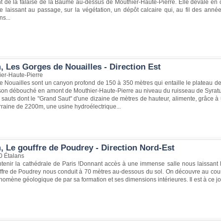
nt de la falaise de la Baume au-dessus de Mouthier-Haute-Pierre. Elle dévale en 
e laissant au passage, sur la végétation, un dépôt calcaire qui, au fil des années,
ns...
, Les Gorges de Nouailles - Direction Est
er-Haute-Pierre
 Nouailles sont un canyon profond de 150 à 350 mètres qui entaille le plateau de 
son débouché en amont de Mouthier-Haute-Pierre au niveau du ruisseau de Syratu
auts dont le "Grand Saut" d'une dizaine de mètres de hauteur, alimente, grâce à
rraine de 2200m, une usine hydroélectrique...
, Le gouffre de Poudrey - Direction Nord-Est
0 Étalans
ontenir la cathédrale de Paris !Donnant accès à une immense salle nous laissant 
uffre de Poudrey nous conduit à 70 mètres au-dessous du sol. On découvre au co
nomène géologique de par sa formation et ses dimensions intérieures. Il est à ce j