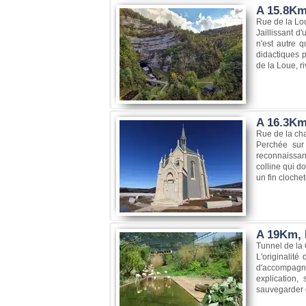
A 15.8Km
Rue de la Lo
Jaillissant 
n'est autre 
didactiques p
de la Loue, ri
A 16.3Km
Rue de la ch
Perchée sur
reconnaissan
colline qui d
un fin clochet
A 19Km, 
Tunnel de la
L'originalit
d'accompagne
explication,
sauvegarder d