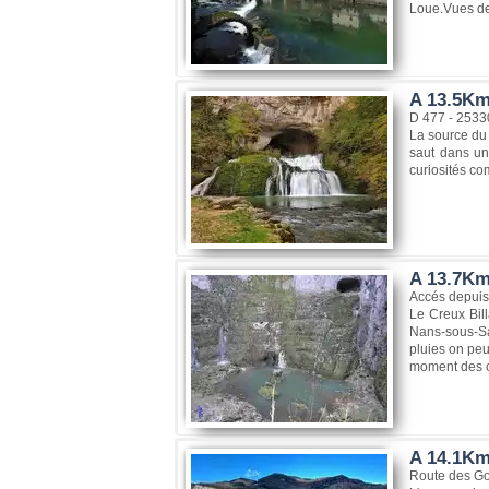
Loue.Vues de l
A 13.5Km
D 477 - 2533
La source du 
saut dans un
curiosités co
A 13.7Km
Accés depuis
Le Creux Bil
Nans-sous-Sai
pluies on peu
moment des c
A 14.1Km
Route des Go