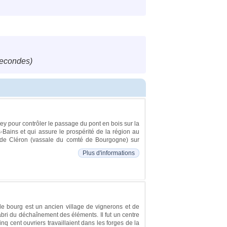
secondes)
cey pour contrôler le passage du pont en bois sur la
-Bains et qui assure le prospérité de la région au
 de Cléron (vassale du comté de Bourgogne) sur
Plus d'informations
, le bourg est un ancien village de vignerons et de
l'abri du déchaînement des éléments. Il fut un centre
inq cent ouvriers travaillaient dans les forges de la