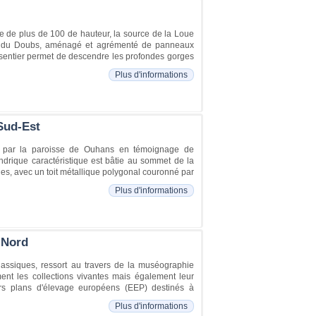
e de plus de 100 de hauteur, la source de la Loue
urs du Doubs, aménagé et agrémenté de panneaux
e sentier permet de descendre les profondes gorges
Plus d'informations
Sud-Est
le par la paroisse de Ouhans en témoignage de
ndrique caractéristique est bâtie au sommet de la
es, avec un toit métallique polygonal couronné par
Plus d'informations
 Nord
assiques, ressort au travers de la muséographie
nt les collections vivantes mais également leur
eurs plans d'élevage européens (EEP) destinés à
Plus d'informations