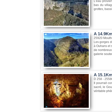
L'eau provie
bas du villag
grottes, bassi
A 14.9Km
25920 Mouthi
Les gorges de
à Ouhans et 
de nombreux s
galerie soute
A 15.1Km
D 258 - 2558
Il pourrait c
sacré, le Go
véritable phé