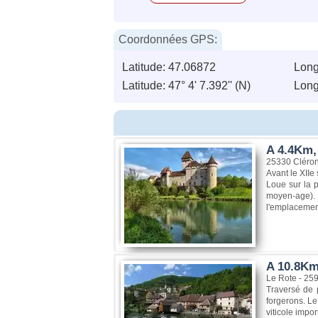
Coordonnées GPS:
Latitude: 47.06872
Long
Latitude: 47° 4' 7.392'' (N)
Longi
A 4.4Km,
25330 Cléro
Avant le XIIe
Loue sur la p
moyen-age). 
l'emplacemen
A 10.8Km
Le Rote - 25
Traversé de p
forgerons. Le
viticole impor