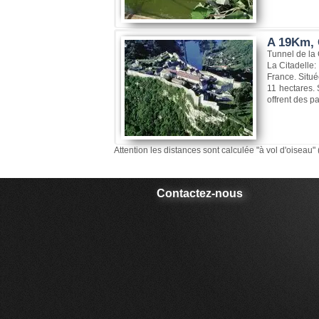
A 19Km, 
Tunnel de la
La Citadelle:
France. Situé
11 hectares.
offrent des pa
Attention les distances sont calculée "à vol d'oiseau" 
Contactez-nous