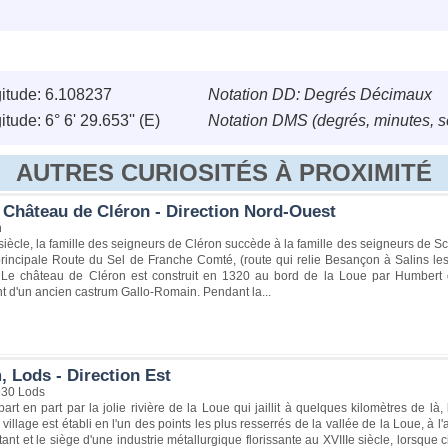
itude: 6.108237
Notation DD: Degrés Décimaux
tude: 6° 6' 29.653'' (E)
Notation DMS (degrés, minutes, 
AUTRES CURIOSITÉS À PROXIMITÉ
 Château de Cléron - Direction Nord-Ouest
n
 siècle, la famille des seigneurs de Cléron succède à la famille des seigneurs de S
rincipale Route du Sel de Franche Comté, (route qui relie Besançon à Salins les
Le château de Cléron est construit en 1320 au bord de la Loue par Humbert
t d'un ancien castrum Gallo-Romain. Pendant la...
, Lods - Direction Est
930 Lods
art en part par la jolie rivière de la Loue qui jaillit à quelques kilomètres de là
 village est établi en l'un des points les plus resserrés de la vallée de la Loue, à 
tant et le siège d'une industrie métallurgique florissante au XVIIIe siècle, lorsque c