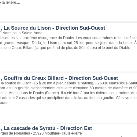
a rivière,...
, La Source du Lison - Direction Sud-Ouest
0 Nans-sous-Sainte-Anne
Lison est la deuxième résurgence du Doubs. Les eaux souterraines refont surface d
e grande vasque. De là, le Lison parcourt 25 km pour se jeter dans la Loue. À
mme le Creux-Billard (cirque profond de plus de 50 mètres) et le pont du Diable.
, Gouffre du Creux Billard - Direction Sud-Ouest
 la source du Lison (15 à 20 mn à pied depuis le parking) - 25330 Nans-sous-Sai
lard est un gouffre d'effondrement circulaire d'environ 60 mètres de diamètre et
nte-Anne, dans le Doubs (France). Il a été formé par les rivières souterraines 
t admirer 2 cascades qui se précipitent dans le lac au fond du gouffre. C'est vraime
rues.
, La cascade de Syratu - Direction Est
rges de Nouailles - 25920 Mouthier-Haute-Pierre