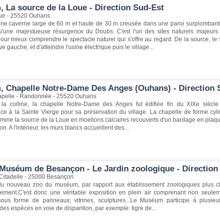
, La source de la Loue - Direction Sud-Est
ue - 25520 Ouhans
d'une caverne large de 60 m et haute de 30 m creusée dans une paroi surplombant
qu'une majestueuse résurgence du Doubs. C'est l'un des sites naturels maje
our mieux comprendre le spectacle naturel qui s'offre au regard. De la source, l
ve gauche, et d'atteindre l'usine électrique puis le village...
, Chapelle Notre-Dame Des Anges (Ouhans) - Direction 
apelle - Randonnée - 25520 Ouhans
 la colline, la chapelle Notre-Dame des Anges fut édifiée fin du XIXe sièc
ce à la Sainte Vierge pour sa préservation du village. La chapelle de forme cyli
omine la source de la Loue en moellons calcaires recouverts d'un bardage en plaqu
on. A l'intérieur, les murs blancs accueillent des...
Muséum de Besançon - Le Jardin zoologique - Direction
 Citadelle - 25000 Besançon
é du nouveau zoo du muséum, par rapport aux établissement zoologiques plus cl
ment.C'est donc une véritable exposition en plein air comprenant non seuleme
 sous forme de panneaux, vitrines, sculptures...Le Muséum participe à plusi
es espèces en voie de disparition, par exemple: tigre de...