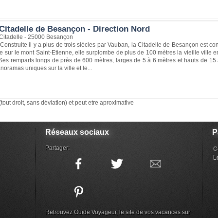
Citadelle de Besançon - Direction Nord
 Citadelle - 25000 Besançon
 Construite il y a plus de trois siècles par Vauban, la Citadelle de Besançon est c
e sur le mont Saint-Etienne, elle surplombe de plus de 100 mètres la vieille vill
 Ses remparts longs de près de 600 mètres, larges de 5 à 6 mètres et hauts de 1
noramas uniques sur la ville et le...
(tout droit, sans déviation) et peut etre aproximative
Réseaux sociaux
P
Partager:
C
L
Retrouvez Guide Voyageur, le site de vos vacances sur