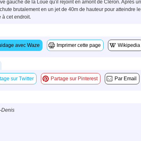
ive gauche de la Loue qu'il rejoint en amont de Cléron. Après un 
l chute brutalement en un jet de 40m de hauteur pour atteindre le
 à cet endroit.
idage avec Waze
Imprimer cette page
Wikipedia
tage sur Twitter
Partage sur Pinterest
Par Email
-Denis