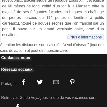
réceptions.Caractéristique de l'époque Louis XIII, cet édifice
de 60 mètres de long, coiffé d'un toit à la Mansart, offre la
majesté de ses élégantes façades en briques et chaînage
de pierres percées de 114 portes et fenêtres à petits
carreaux.Entouré de douves sèches que l'on franchit par un
pont, il ouvre sur un grand vestibule dallé, orné d'un
escalier...
Plus d'informations
Attention les distances sont calculée "à vol d'oiseau" (tout droit,
sans déviation) et peut etre aproximative
Contactez-nous
Réseaux sociaux
Partager:
Retrouvez Guide Voyageur, le site de vos vacances sur :