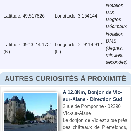
Notation
DD:
Latitude: 49.517826
Longitude: 3.154144
Degrés
Décimaux
Notation
DMS
Latitude: 49° 31' 4.173''
Longitude: 3° 9' 14.917''
(degrés,
(N)
(E)
minutes,
secondes)
AUTRES CURIOSITÉS À PROXIMITÉ
A 12.8Km, Donjon de Vic-
sur-Aisne - Direction Sud
2 rue de Pomponne - 02290
Vic-sur-Aisne
Le donjon de Vic est situé près
des châteaux de Pierrefonds,