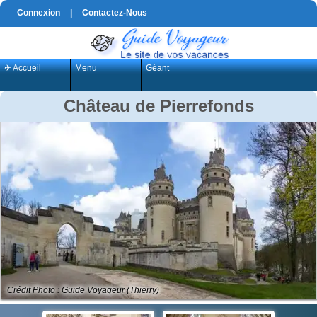
Connexion
|
Contactez-Nous
✈ Accueil
Menu
Géant
Château de Pierrefonds
Crédit Photo : Guide Voyageur (Thierry)