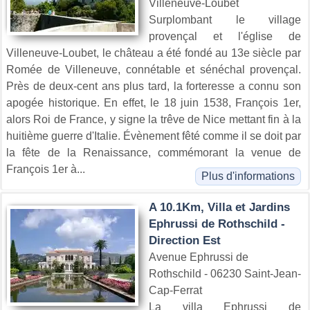
Villeneuve-Loubet
Surplombant le village
provençal et l'église de
Villeneuve-Loubet, le château a été fondé au 13e siècle par
Romée de Villeneuve, connétable et sénéchal provençal.
Près de deux-cent ans plus tard, la forteresse a connu son
apogée historique. En effet, le 18 juin 1538, François 1er,
alors Roi de France, y signe la trêve de Nice mettant fin à la
huitième guerre d'Italie. Évènement fêté comme il se doit par
la fête de la Renaissance, commémorant la venue de
François 1er à...
Plus d'informations
A 10.1Km, Villa et Jardins
Ephrussi de Rothschild -
Direction Est
Avenue Ephrussi de
Rothschild - 06230 Saint-Jean-
Cap-Ferrat
La villa Ephrussi de