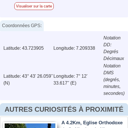
Visualiser sur la carte
Coordonnées GPS:
Notation
DD:
Latitude: 43.723905
Longitude: 7.209338
Degrés
Décimaux
Notation
DMS
Latitude: 43° 43' 26.059''
Longitude: 7° 12'
(degrés,
(N)
33.617'' (E)
minutes,
secondes)
AUTRES CURIOSITÉS À PROXIMITÉ
A 4.2Km, Eglise Orthodoxe