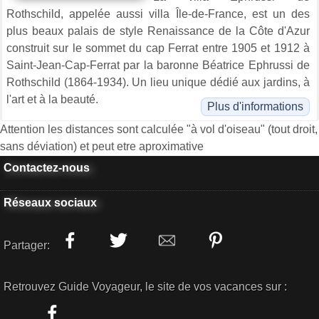
Rothschild, appelée aussi villa Île-de-France, est un des
plus beaux palais de style Renaissance de la Côte d'Azur
construit sur le sommet du cap Ferrat entre 1905 et 1912 à
Saint-Jean-Cap-Ferrat par la baronne Béatrice Ephrussi de
Rothschild (1864-1934). Un lieu unique dédié aux jardins, à
l'art et à la beauté.
Plus d'informations
Attention les distances sont calculée "à vol d'oiseau" (tout droit,
sans déviation) et peut etre aproximative
Contactez-nous
Réseaux sociaux
Partager:
Retrouvez Guide Voyageur, le site de vos vacances sur :