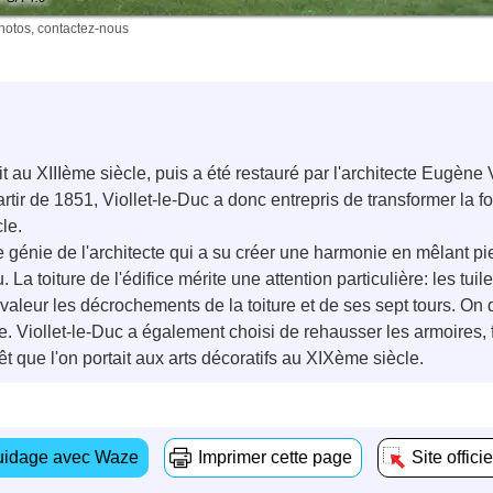
photos, contactez-nous
 au XIIIème siècle, puis a été restauré par l'architecte Eugène V
ir de 1851, Viollet-le-Duc a donc entrepris de transformer la 
le.
 génie de l'architecte qui a su créer une harmonie en mêlant pierr
 La toiture de l'édifice mérite une attention particulière: les t
valeur les décrochements de la toiture et de ses sept tours. O
re. Viollet-le-Duc a également choisi de rehausser les armoires, f
rêt que l'on portait aux arts décoratifs au XIXème siècle.
idage avec Waze
Imprimer cette page
Site officie