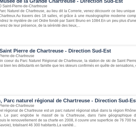
Musée de la Grande Chartreuse - Direction Sud-Est
0 Saint-Pierre-de-Chartreuse
rc Naturel de Chartreuse, au lieu dit la Correrie, venez découvrir ce lieu unique q
hartreux.Au travers des 18 salles, et grâce à une muséographie moderne comp
drez le mystère de cet Ordre fondé par Saint Bruno en 1084.En un peu plus d'une 
rez de leur présence, de la sérénité des lieux,...
Saint Pierre de Chartreuse - Direction Sud-Est
Pierre-de-Chartreuse
ein coeur du Parc Naturel Régional de Chartreuse, la station de ski de Saint Pie
ssi bien les débutants en famille que les skieurs confirmés en quête de sensations
 Parc naturel régional de Chartreuse - Direction Sud-Es
Pierre-de-Chartreuse
el régional de Chartreuse est un parc naturel régional situé dans la région Rhône-A
e. Le parc englobe le massif de la Chartreuse, dans l'aire géographique dé
uis le renouvellement de sa charte en 2008, il couvre une superficie de 76 700
avoie), totalisant 46 300 habitants.La variété...