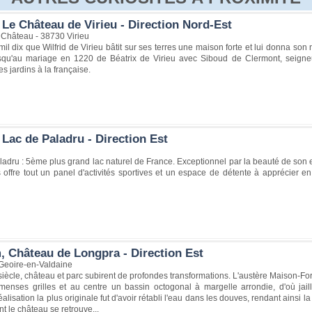
 Le Château de Virieu - Direction Nord-Est
Château - 38730 Virieu
 mil dix que Wilfrid de Virieu bâtit sur ses terres une maison forte et lui donna s
usqu'au mariage en 1220 de Béatrix de Virieu avec Siboud de Clermont, seigneur
s jardins à la française.
Lac de Paladru - Direction Est
adru : 5ème plus grand lac naturel de France. Exceptionnel par la beauté de son e
offre tout un panel d'activités sportives et un espace de détente à apprécier en 
, Château de Longpra - Direction Est
Geoire-en-Valdaine
iècle, château et parc subirent de profondes transformations. L'austère Maison-Fo
menses grilles et au centre un bassin octogonal à margelle arrondie, d'où jaill
éalisation la plus originale fut d'avoir rétabli l'eau dans les douves, rendant ainsi 
nt le château se retrouve...