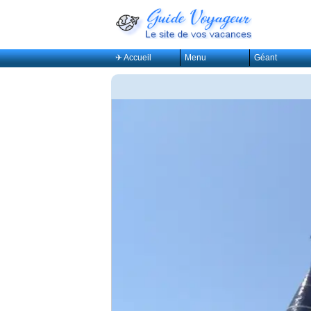
✈ Accueil
Menu
Géant