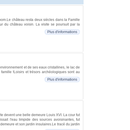
on nom.Le château resta deux siècles dans la Famille
 du château voisin. La visite se poursuit par la
Plus d'informations
nvironnement et de ses eaux cristallines, le lac de
famille !Loisirs et trésors archéologiques sont au
Plus d'informations
rte devent une belle demeure Louis XVI. La cour fut
issait l'eau limpide des sources avoisinantes, fut
la demeure et son jardin insulaires.Le tracé du jardin