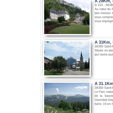
A 29Km, 
D 103 - 3838
Au cœur du Pa
des moines C
vous compren
vous imprégne
A 31Km, 
38380 Saint-
Située en pl
qui ravira au
A 31.1Km,
38380 Saint-
Le Parc natur
de la Savoi
Grenoble.Dep
Isère, 19 en S