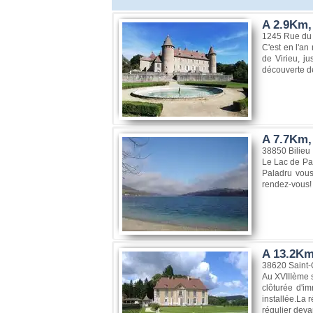
A 2.9Km,
1245 Rue du 
C'est en l'an
de Virieu, j
découverte de
A 7.7Km, 
38850 Bilieu
Le Lac de Pal
Paladru vous 
rendez-vous!
A 13.2Km
38620 Saint-
Au XVIIIème s
clôturée d'im
installée.La r
régulier deva