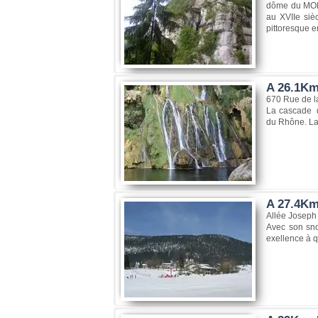
dôme du MONT
au XVIIe siè
pittoresque e
A 26.1Km
670 Rue de l
La cascade d
du Rhône. La 
A 27.4Km
Allée Joseph
Avec son sno
exellence à 