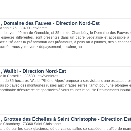
, Domaine des Fauves - Direction Nord-Est
tionale 75 - 38490 Les Abrets
n de Lyon, 40 mn de Grenoble, et 35 mn de Chambéry, le Domaine des Fauves s'
d'espèces différentes, sont présentés dans un cadre végétalisé et accessible
pécialisé dans la présentation des prédateurs, à poils ou à plumes, des 5 contin
journée, vous y trouverez dépaysement, et calme, au...
 Walibi - Direction Nord-Est
e la Corneille - 38630 Les Avenières
nt de 35 hectares, Walibi "Rhône-Alpes" propose à ses visiteurs une escapade en 
qui soit avec des montagnes russes aux virages serrés, tantôt pour une plongée 
aordinaire découverte de spectacles à vous couper le souffle.Des moments inoubliab
 Grottes des Échelles à Saint Christophe - Direction Es
e Chambéry - 73360 Saint-Christophe
culptée par les eaux glacières, où de vastes salles se succèdent, truffée de ma