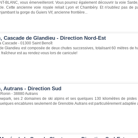
-BLANC, vous émerveilleront. Vous pourrez également découvrir la voie Sarde
cle. Cette ancienne voie royale reliait Lyon et Chambéry. Et n'oubliez pas de p
njambant la gorge du Guiers Vif, ancienne frontière...
, Cascade de Glandieu - Direction Nord-Est
a Cascade - 01300 Saint Benoît
e Glandieu est composée de deux chutes successives, totalisant 60 mètres de haut
fraîcheur est au rendez-vous lors de canicule!
, Autrans - Direction Sud
 Ronin - 38880 Autrans
wpark, ses 2 domaines de ski alpins et ses quelques 130 kilomètres de pistes de
quelques encablures seulement de Grenoble.Autrans est particulièrement adaptée 