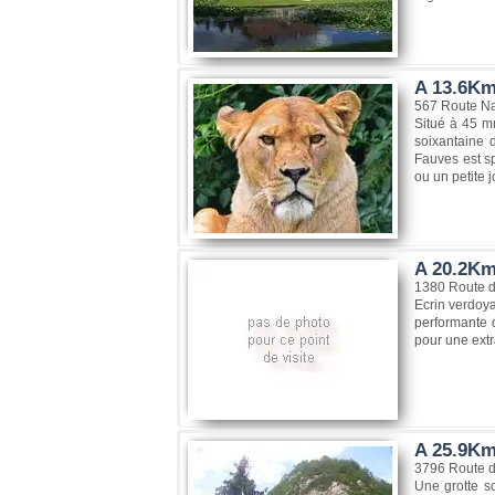
A 13.6Km
567 Route Na
Situé à 45 m
soixantaine 
Fauves est s
ou un petite 
A 20.2Km,
1380 Route d
Ecrin verdoya
performante 
pour une extr
A 25.9Km,
3796 Route d
Une grotte s