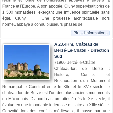
réformé et fondé de nombreuses abbayes à travers la
France et l'Europe. À son apogée, Cluny supervisait près de
1 500 monastères, exerçant une influence spirituelle sans
égal. Cluny III : Une prouesse architecturale hors
normeL'abbaye a connu plusieurs phases de...
Plus d'informations
A 23.4Km, Château de
Berzé-Le-Chatel - Direction
Sud
71960 Berzé-le-Châtel
Château-fort de Berzé :
Histoire, Conflits et
Restauration d'un Monument
Remarquable Construit entre le XIIe et le XVe siècle, le
château-fort de Berzé est l'un des plus anciens monuments
du Mâconnais. D'abord castrum attesté dès le Xe siècle, il
évolue en une importante forteresse militaire au XIIIe siècle.
Convoité lors des conflits médiévaux, il passe par une