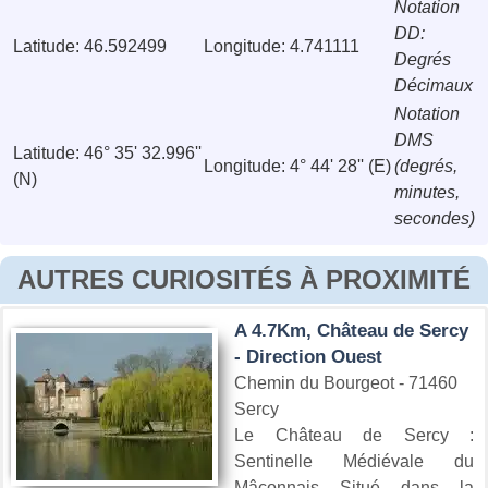
Notation
DD:
Latitude: 46.592499
Longitude: 4.741111
Degrés
Décimaux
Notation
DMS
Latitude: 46° 35' 32.996''
Longitude: 4° 44' 28'' (E)
(degrés,
(N)
minutes,
secondes)
AUTRES CURIOSITÉS À PROXIMITÉ
A 4.7Km, Château de Sercy
- Direction Ouest
Chemin du Bourgeot - 71460
Sercy
Le Château de Sercy :
Sentinelle Médiévale du
Mâconnais Situé dans la