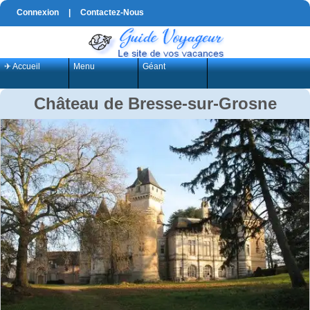
Connexion
|
Contactez-Nous
✈ Accueil
Menu
Géant
Château de Bresse-sur-Grosne