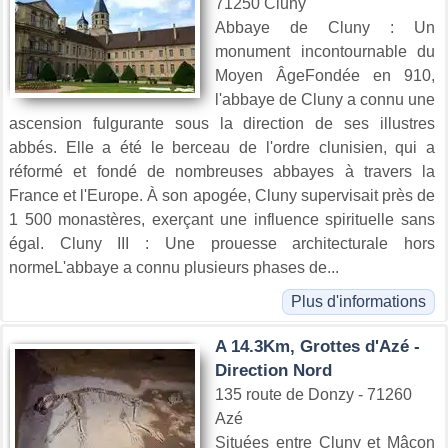
71250 Cluny
Abbaye de Cluny : Un
monument incontournable du
Moyen ÂgeFondée en 910,
l'abbaye de Cluny a connu une
ascension fulgurante sous la direction de ses illustres
abbés. Elle a été le berceau de l'ordre clunisien, qui a
réformé et fondé de nombreuses abbayes à travers la
France et l'Europe. À son apogée, Cluny supervisait près de
1 500 monastères, exerçant une influence spirituelle sans
égal. Cluny III : Une prouesse architecturale hors
normeL'abbaye a connu plusieurs phases de...
Plus d'informations
A 14.3Km, Grottes d'Azé -
Direction Nord
135 route de Donzy - 71260
Azé
Situées entre Cluny et Mâcon