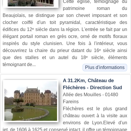
Cette église, témoignage du
patrimoine roman du
Beaujolais, se distingue par son chevet imposant et son
clocher coiffé d'un toit pyramidal, caractéristique des
édifices du 12ᵉ siècle dans la région. L'entrée se fait par un
élégant portail roman en grès ocre, orné de motifs floraux
inspirés du style clunisien. Une fois à l'intérieur, vous
découvrirez la chaire du prieur datant du 16ᵉ siècle ainsi
que des stalles et un autel du 18ᵉ siècle, éléments
témoignant de...
Plus d'informations
A 31.2Km, Château de
Fléchères - Direction Sud
Allée des Mouilles - 01480
Fareins
Fléchères est le plus grand
château ouvert à la visite aux
environs de Lyon.Elevé d'un
jet, de 1606 à 1625 et conservé intact, il offre un témoignage