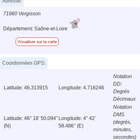
Adresse:
71960 Vergisson
71
Département: Saône-et-Loire
Visualiser sur la carte
Coordonnées GPS:
Notation
DD:
Latitude: 46.313915
Longitude: 4.716246
Degrés
Décimaux
Notation
DMS
Latitude: 46° 18' 50.094''
Longitude: 4° 42'
(degrés,
(N)
58.486'' (E)
minutes,
secondes)