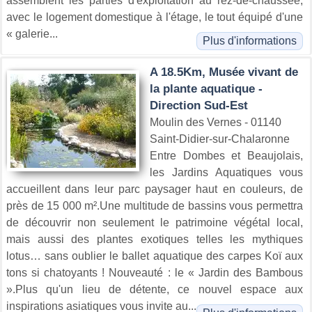
assemblent les parties d'exploitation au rez-de-chaussée,
avec le logement domestique à l'étage, le tout équipé d'une
« galerie...
Plus d'informations
A 18.5Km, Musée vivant de
la plante aquatique -
Direction Sud-Est
Moulin des Vernes - 01140
Saint-Didier-sur-Chalaronne
Entre Dombes et Beaujolais,
les Jardins Aquatiques vous
accueillent dans leur parc paysager haut en couleurs, de
près de 15 000 m².Une multitude de bassins vous permettra
de découvrir non seulement le patrimoine végétal local,
mais aussi des plantes exotiques telles les mythiques
lotus… sans oublier le ballet aquatique des carpes Koï aux
tons si chatoyants ! Nouveauté : le « Jardin des Bambous
».Plus qu'un lieu de détente, ce nouvel espace aux
inspirations asiatiques vous invite au...