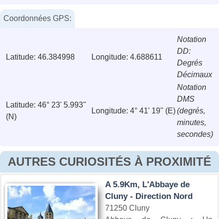
Coordonnées GPS:
Notation
DD:
Latitude: 46.384998
Longitude: 4.688611
Degrés
Décimaux
Notation
DMS
Latitude: 46° 23' 5.993''
Longitude: 4° 41' 19'' (E)
(degrés,
(N)
minutes,
secondes)
AUTRES CURIOSITÉS À PROXIMITÉ
A 5.9Km, L'Abbaye de
Cluny - Direction Nord
71250 Cluny