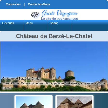
Connexion
|
Contactez-Nous
✈ Accueil
Menu
Géant
Château de Berzé-Le-Chatel
Château de Berzé-Le-Chatel
Crédit Photo : Panoramio upload bot - pjacquet (Wikimedia) - Licence : CC BY-
SA 3.0