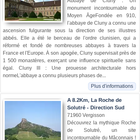
Abbaye de Cluny : Un
monument incontournable du
Moyen ÂgeFondée en 910,
l'abbaye de Cluny a connu une
ascension fulgurante sous la direction de ses illustres
abbés. Elle a été le berceau de l'ordre clunisien, qui a
réformé et fondé de nombreuses abbayes à travers la
France et l'Europe. À son apogée, Cluny supervisait près de
1 500 monastères, exerçant une influence spirituelle sans
égal. Cluny III : Une prouesse architecturale hors
normeL'abbaye a connu plusieurs phases de...
Plus d'informations
A 8.2Km, La Roche de
Solutré - Direction Sud
71960 Vergisson
Découvrez la mythique Roche
de Solutré, un site
incontournable du Mâconnais !