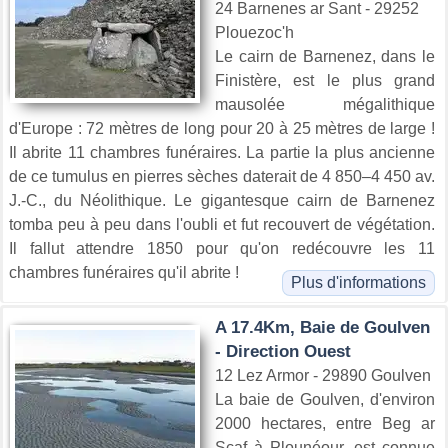
24 Barnenes ar Sant - 29252
Plouezoc'h
Le cairn de Barnenez, dans le
Finistère, est le plus grand
mausolée mégalithique
d'Europe : 72 mètres de long pour 20 à 25 mètres de large !
Il abrite 11 chambres funéraires. La partie la plus ancienne
de ce tumulus en pierres sèches daterait de 4 850–4 450 av.
J.-C., du Néolithique. Le gigantesque cairn de Barnenez
tomba peu à peu dans l'oubli et fut recouvert de végétation.
Il fallut attendre 1850 pour qu'on redécouvre les 11
chambres funéraires qu'il abrite !
Plus d'informations
A 17.4Km, Baie de Goulven
- Direction Ouest
12 Lez Armor - 29890 Goulven
La baie de Goulven, d'environ
2000 hectares, entre Beg ar
Scaf à Plounéour, est connue