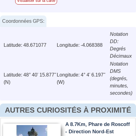
Visualiser sur la carte
Coordonnées GPS:
Notation
DD:
Latitude: 48.671077
Longitude: -4.068388
Degrés
Décimaux
Notation
DMS
Latitude: 48° 40' 15.877''
Longitude: 4° 4' 6.197''
(degrés,
(N)
(W)
minutes,
secondes)
AUTRES CURIOSITÉS À PROXIMITÉ
A 8.7Km, Phare de Roscoff
- Direction Nord-Est