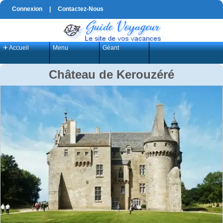
Connexion
|
Contactez-Nous
✈ Accueil
Menu
Géant
Château de Kerouzéré