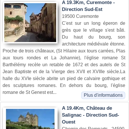
A 19.3Km, Curemonte -
Direction Sud-Est
19500 Curemonte
C'est sur un long éperon de
grès que le village s'est bâti.
Du haut du bourg, son
architecture médiévale étonne.
Proche de trois châteaux, (St Hilaire aux tours carrées, Plas
aux tours rondes et La Johannie), l'église romane St
Barthélémy recèle un retable de 1672 et des autels de St
Jean Baptiste et de la Vierge des XVII et XVIIIe siècle.La
halle du XVIe siècle abrite un pied de calvaire gothique et
des sculptures romanes. En dehors du bourg, l'église
romane de St Genest est...
Plus d'informations
A 19.4Km, Château de
Salignac - Direction Sud-
Ouest
Chemin des Remparts - 24590