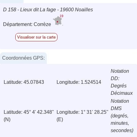
D 158 - Lieux dit La fage - 19600 Noailles
19
Département: Corrèze
Visualiser sur la carte
Coordonnées GPS:
Notation
DD:
Latitude: 45.07843
Longitude: 1.524514
Degrés
Décimaux
Notation
DMS
Latitude: 45° 4' 42.348''
Longitude: 1° 31' 28.25''
(degrés,
(N)
(E)
minutes,
secondes)