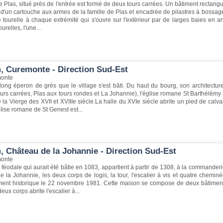
 Plas, situé près de l'entrée est formé de deux tours carrées. Un bâtiment rectangul
d'un cartouche aux armes de la famille de Plas et encadrée de pilastres à bossage
 tourelle à chaque extrémité qui s'ouvre sur l'extérieur par de larges baies en 
urelles, l'une...
, Curemonte - Direction Sud-Est
onte
long éperon de grès que le village s'est bâti. Du haut du bourg, son architectu
ours carrées, Plas aux tours rondes et La Johannie), l'église romane St Barthélémy
e la Vierge des XVII et XVIIIe siècle.La halle du XVIe siècle abrite un pied de cal
glise romane de St Genest est...
, Château de la Johannie - Direction Sud-Est
onte
féodale qui aurait été bâtie en 1083, appartient à partir de 1308, à la commanderi
 la Johannie, les deux corps de logis, la tour, l'escalier à vis et quatre chemi
ment historique le 22 novembre 1981. Cette maison se compose de deux bâtiments 
eux corps abrite l'escalier à...