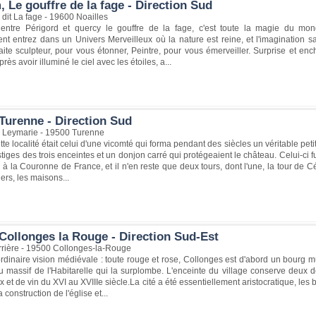
 Le gouffre de la fage - Direction Sud
 dit La fage - 19600 Noailles
entre Périgord et quercy le gouffre de la fage, c'est toute la magie du mo
nt entrez dans un Univers Merveilleux où la nature est reine, et l'imagination 
faite sculpteur, pour vous étonner, Peintre, pour vous émerveiller. Surprise et e
ès avoir illuminé le ciel avec les étoiles, a...
Turenne - Direction Sud
 Leymarie - 19500 Turenne
te localité était celui d'une vicomté qui forma pendant des siècles un véritable peti
stiges des trois enceintes et un donjon carré qui protégeaient le château. Celui-ci
 à la Couronne de France, et il n'en reste que deux tours, dont l'une, la tour de C
iers, les maisons...
Collonges la Rouge - Direction Sud-Est
rrière - 19500 Collonges-la-Rouge
rdinaire vision médiévale : toute rouge et rose, Collonges est d'abord un bourg mu
 massif de l'Habitarelle qui la surplombe. L'enceinte du village conserve deux d
ix et de vin du XVI au XVIIIe siècle.La cité a été essentiellement aristocratique, le
 construction de l'église et...