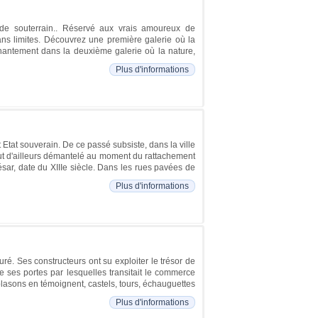
nde souterrain.. Réservé aux vrais amoureux de
sans limites. Découvrez une première galerie où la
nchantement dans la deuxième galerie où la nature,
Plus d'informations
t Etat souverain. De ce passé subsiste, dans la ville
 fut d'ailleurs démantelé au moment du rattachement
ésar, date du XIIIe siècle. Dans les rues pavées de
Plus d'informations
ré. Ses constructeurs ont su exploiter le trésor de
e ses portes par lesquelles transitait le commerce
s blasons en témoignent, castels, tours, échauguettes
Plus d'informations