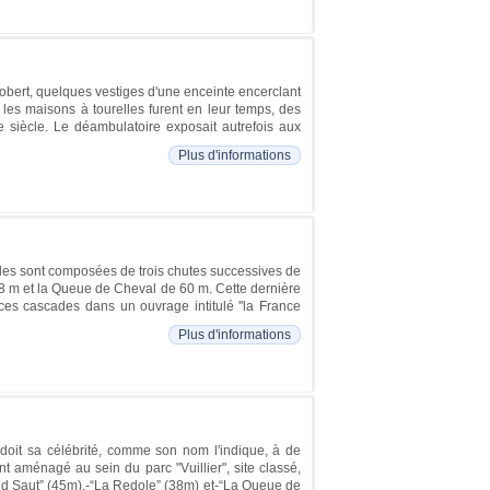
obert, quelques vestiges d'une enceinte encerclant
 les maisons à tourelles furent en leur temps, des
Ie siècle. Le déambulatoire exposait autrefois aux
Plus d'informations
ades sont composées de trois chutes successives de
38 m et la Queue de Cheval de 60 m. Cette dernière
t ces cascades dans un ouvrage intitulé ''la France
Plus d'informations
 doit sa célébrité, comme son nom l'indique, à de
t aménagé au sein du parc "Vuillier", site classé,
rand Saut” (45m),-“La Redole” (38m) et-“La Queue de