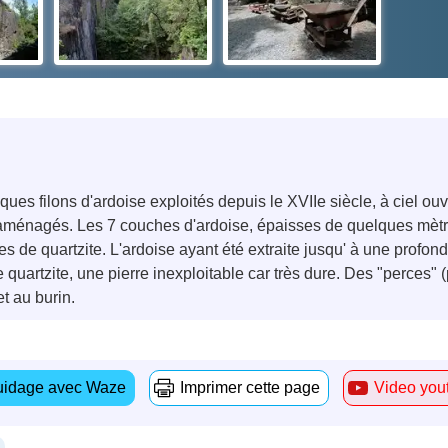
es filons d'ardoise exploités depuis le XVIIe siècle, à ciel ouv
aménagés. Les 7 couches d'ardoise, épaisses de quelques mètres,
s de quartzite. L'ardoise ayant été extraite jusqu' à une profon
quartzite, une pierre inexploitable car très dure. Des "perces"
t au burin.
idage avec Waze
Imprimer cette page
Video you