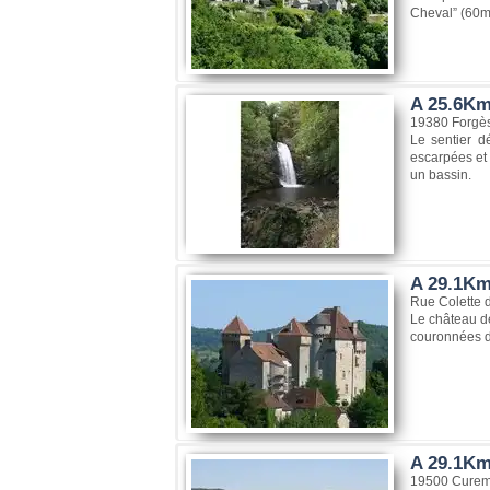
Cheval” (60m
A 25.6Km
19380 Forgè
Le sentier d
escarpées et
un bassin.
A 29.1Km,
Rue Colette 
Le château de
couronnées de
A 29.1Km
19500 Curem