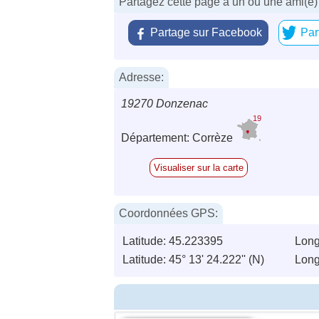
Partagez cette page à un ou une ami(e)
Partage sur Facebook
Par
Adresse:
19270 Donzenac
19
Département: Corrèze
Visualiser sur la carte
Coordonnées GPS:
Latitude: 45.223395
Long
Latitude: 45° 13' 24.222'' (N)
Longi