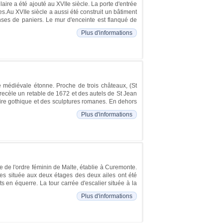
aire a été ajouté au XVIIe siècle. La porte d'entrée
s.Au XVIIe siècle a aussi été construit un bâtiment
anses de paniers. Le mur d'enceinte est flanqué de
Plus d'informations
re médiévale étonne. Proche de trois châteaux, (St
 recèle un retable de 1672 et des autels de St Jean
vaire gothique et des sculptures romanes. En dehors
Plus d'informations
e de l'ordre féminin de Malte, établie à Curemonte.
nées située aux deux étages des deux ailes ont été
en équerre. La tour carrée d'escalier située à la
Plus d'informations