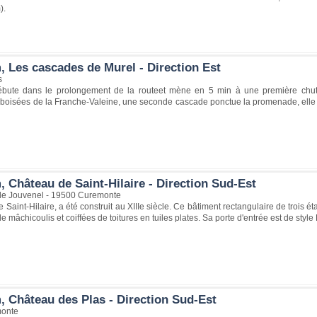
).
, Les cascades de Murel - Direction Est
s
ébute dans le prolongement de la routeet mène en 5 min à une première chu
 boisées de la Franche-Valeine, une seconde cascade ponctue la promenade, elle
 Château de Saint-Hilaire - Direction Sud-Est
de Jouvenel - 19500 Curemonte
 Saint-Hilaire, a été construit au XIIIe siècle. Ce bâtiment rectangulaire de trois é
 mâchicoulis et coiffées de toitures en tuiles plates. Sa porte d'entrée est de styl
, Château des Plas - Direction Sud-Est
onte