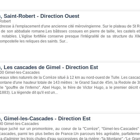
, Saint-Robert - Direction Ouest
Robert
 dresse à l'emplacement d'une ancienne cité mérovingienne. Sur le plateau de St R
de son abbatiale romane.Les bâtisses cossues en pierre de taille, les castels et
otables. L'église fortifiée conserve presque l'intégralité de sa structure du XI
ompostelle les reliques des saints. Sur...
, Les cascades de Gimel - Direction Est
00 Gimel-les-Cascades
eaux sites naturels de la Corrèze situé à 12 km au nord-ouest de Tulle. Les casc
 Montane d'une hauteur totale de 143 mètres : le Grand Saut de 45m, la Redole de 
e ''gouffre de l'inferno''. Abel Hugo, le frère de Victor Hugo, a le premier décri
(1883). La légende dit qu'il est un...
, Gimel-les-Cascades - Direction Est
00 Gimel-les-Cascades
orique juché sur un promontoire, au coeur de la "Corrèze", "Gimel-les-Cascades"
ascades, parmi les plus belles de France.Un parcours très agréable, parfaitemen
a d'admirer les trois chutes d'eau successives de la rivière:-"la Montane",-“Le G