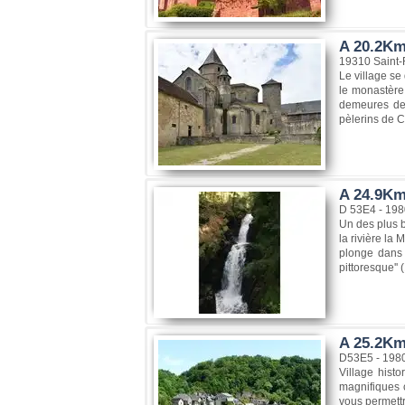
A 20.2Km
19310 Saint-
Le village se
le monastère 
demeures de n
pèlerins de C
A 24.9Km
D 53E4 - 198
Un des plus b
la rivière la
plonge dans l
pittoresque'' 
A 25.2Km
D53E5 - 198
Village hist
magnifiques c
vous permettr