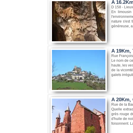
A 16.2Km,
D 158 - Lieux
En limousin 
l'environneme
nature s'est 
généreuse, apr
A 19Km, 
Rue François
Le nom de cet
haute, les ve
de la vicomté
galets irrégul
A 20Km, 
Rue de la Ba
Quelle extrao
grès rouge du
d'huile de no
foisonnent. La