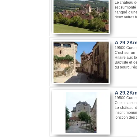
Le château de
est surmonté 
flanqué d'une
deux autres to
A 29.2Km
19500 Curem
C'est sur un 
Hilaire aux t
Baptiste et d
du bourg, l'é
A 29.2Km
19500 Curem
Cette maison 
Le château de
inscrit monu
jonction des d