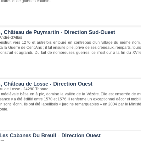
ulaires et de galeries-couloirs.
, Château de Puymartin - Direction Sud-Ouest
André-d'Allas
nstruit vers 1270 et autrefois entouré en contrebas d'un village du même nom, s
a la Guerre de Cent Ans ; il fut ensuite pillé, privé de ses créneaux, remparts, tou
reconstruit et agrandi. Du fait de nombreuses guerres, ce n'est qu' à la fin du X
, Château de Losse - Direction Ouest
eau de Losse - 24290 Thonac
e médiévale bâtie en à pic, domine la vallée de la Vézère. Elle est enserrée de 
ance y a été édifié entre 1570 et 1576. Il renferme un exceptionnel décor et mobili
n sont l'écrin. Ils ont été labellisés « jardins remarquables » en 2004 par le Minist
onie.
Les Cabanes Du Breuil - Direction Ouest
ay