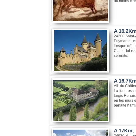
ou moins circ
A 16.2Km
24200 Saint-
Puymartin, co
lorsque début
Clar, il fut 
sérénité.
A 16.7Km
All. du Chât
La forteress
Logis Renaiss
en les murs e
parfaite harm
A 17Km, 
24620 Marqu