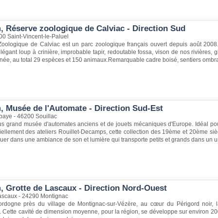
, Réserve zoologique de Calviac - Direction Sud
00 Saint-Vincent-le-Paluel
oologique de Calviac est un parc zoologique français ouvert depuis août 2008.
égant loup à crinière, improbable tapir, redoutable fossa, vison de nos rivières, 
née, au total 29 espèces et 150 animaux.Remarquable cadre boisé, sentiers ombr
, Musée de l'Automate - Direction Sud-Est
baye - 46200 Souillac
 plus grand musée d'automates anciens et de jouets mécaniques d'Europe. Idéal po
iellement des ateliers Rouillet-Decamps, cette collection des 19ème et 20ème siè
uer dans une ambiance de son et lumière qui transporte petits et grands dans un u
, Grotte de Lascaux - Direction Nord-Ouest
ascaux - 24290 Montignac
rdogne près du village de Montignac-sur-Vézère, au cœur du Périgord noir, la
. Cette cavité de dimension moyenne, pour la région, se développe sur environ 2