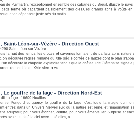
au de Puymartin, l'exceptionnel ensemble des cabanes du Breuil, illustre le pays d
 cette ferme où cacardent paisiblement des oies.Ces grands abris à voûte en en
ouquet de cèpes tout juste nés du matin.
, Saint-Léon-sur-Vézère - Direction Ouest
 24290 Saint-Léon-sur-Vézère
uis la nuit des temps, les grottes et cavernes formaient de parfaits abris natu
, on découvre l'église romane du XIIe siècle coiffée de lauzes dont le plan s'appa
 l'on découvre la chapelle expiatoire tandis que le château de Clérans se signale p
carnes (ensemble du XVIe siècle).Au...
 Le gouffre de la fage - Direction Nord-Est
 dit La fage - 19600 Noailles
entre Périgord et quercy le gouffre de la fage, c'est toute la magie du mo
nt entrez dans un Univers Merveilleux où la nature est reine, et l'imagination 
faite sculpteur, pour vous étonner, Peintre, pour vous émerveiller. Surprise et e
ès avoir illuminé le ciel avec les étoiles, a...