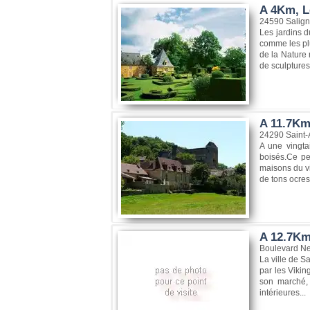
A 4Km, L
24590 Salig
Les jardins d
comme les plu
de la Nature 
de sculptures
A 11.7Km
24290 Saint
A une vingta
boisés.Ce pet
maisons du vi
de tons ocres 
A 12.7Km
Boulevard Ne
La ville de S
par les Vikin
son marché, 
intérieures...