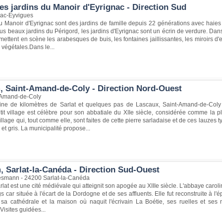
es jardins du Manoir d'Eyrignac - Direction Sud
nac-Eyvigues
u Manoir d'Eyrignac sont des jardins de famille depuis 22 générations avec haies t
s beaux jardins du Périgord, les jardins d'Eyrignac sont un écrin de verdure. Dans 
mettent en scène les arabesques de buis, les fontaines jaillissantes, les miroirs d'e
 végétales.Dans le...
, Saint-Amand-de-Coly - Direction Nord-Ouest
-Amand-de-Coly
ine de kilomètres de Sarlat et quelques pas de Lascaux, Saint-Amand-de-Coly s
it village est célèbre pour son abbatiale du XIIe siècle, considérée comme la plus
llage qui, tout comme elle, sont faites de cette pierre sarladaise et de ces lauzes
et gris. La municipalité propose...
, Sarlat-la-Canéda - Direction Sud-Ouest
smann - 24200 Sarlat-la-Canéda
arlat est une cité médiévale qui atteignit son apogée au XIIIe siècle. L'abbaye carol
gs car située à l'écart de la Dordogne et de ses affluents. Elle fut reconstruite à
sa cathédrale et la maison où naquit l'écrivain La Boétie, ses ruelles et ses 
 Visites guidées...