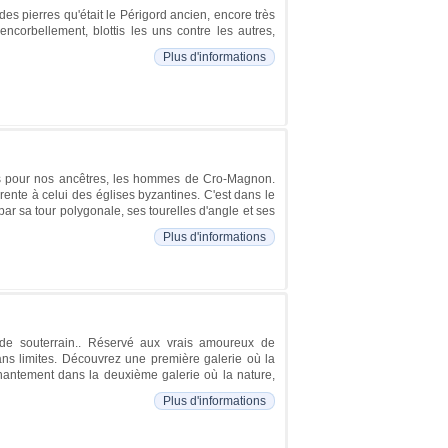
es pierres qu'était le Périgord ancien, encore très
corbellement, blottis les uns contre les autres,
Plus d'informations
rels pour nos ancêtres, les hommes de Cro-Magnon.
rente à celui des églises byzantines. C'est dans le
ar sa tour polygonale, ses tourelles d'angle et ses
Plus d'informations
nde souterrain.. Réservé aux vrais amoureux de
sans limites. Découvrez une première galerie où la
nchantement dans la deuxième galerie où la nature,
Plus d'informations