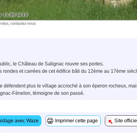
e : CC BY-SA 3.0
photos, contactez-nous
ublic, le Château de Salignac rouvre ses portes.
rs rondes et carrées de cet édifice bâti du 12ème au 17ème siècl
défendent plus le village accroché à son éperon rocheux, mais, c
alignac-Fénelon, témoigne de son passé.
idage avec Waze
Imprimer cette page
Site officie