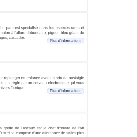
Le parc est spécialisé dans les espèces rares et
glouton à l'allure débonnaire, pigeon bleu géant de
agés, cascades
Plus d'informations
ur replonger en enfance avec un brin de nostalgie
cle est régie par un cerveau électronique qui vous
nivers féerique.
Plus d'informations
 grotte de Lascaux est le chef d'œuvre de l'art
00 m et se compose d'une alternance de salles plus