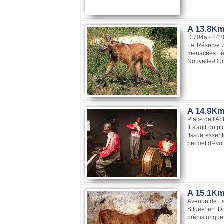
A 13.8Km
D 704a - 242
La Réserve Z
menacées : él
Nouvelle-Gui
A 14.9Km
Place de l'Ab
Il s'agit du
!Issue essent
permet d'évol
A 15.1Km
Avenue de L
Située en Do
préhistorique