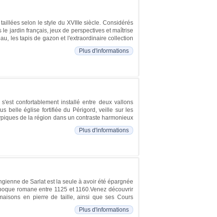
aillées selon le style du XVIIIe siècle. Considérés
le jardin français, jeux de perspectives et maîtrise
au, les tapis de gazon et l'extraordinaire collection
Plus d'informations
'est confortablement installé entre deux vallons
 belle église fortifiée du Périgord, veille sur les
 typiques de la région dans un contraste harmonieux
Plus d'informations
ingienne de Sarlat est la seule à avoir été épargnée
 l'époque romane entre 1125 et 1160.Venez découvrir
maisons en pierre de taille, ainsi que ses Cours
Plus d'informations