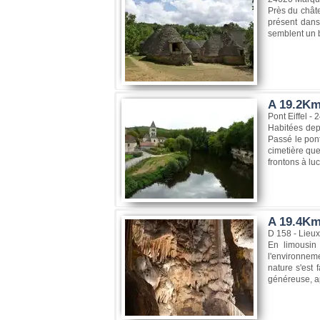
Près du châte
présent dans
semblent un b
A 19.2Km
Pont Eiffel -
Habitées dep
Passé le pont
cimetière que
frontons à lu
A 19.4Km,
D 158 - Lieux
En limousin 
l'environneme
nature s'est 
généreuse, apr