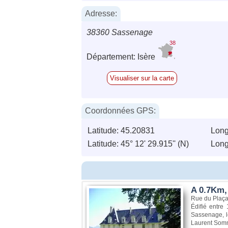
Adresse:
38360 Sassenage
38
Département: Isère
Visualiser sur la carte
Coordonnées GPS:
Latitude: 45.20831
Long
Latitude: 45° 12' 29.915'' (N)
Longi
A 0.7Km,
Rue du Plaç
Édifié entre
Sassenage, le
Laurent Somma