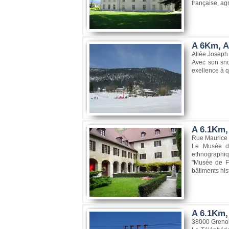
française, ag
A 6Km, A
Allée Joseph
Avec son sno
exellence à 
A 6.1Km,
Rue Maurice 
Le Musée da
ethnographiqu
"Musée de Fr
bâtiments his
A 6.1Km, 
38000 Greno