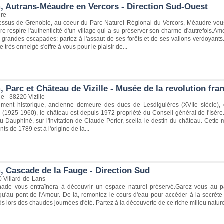
, Autrans-Méaudre en Vercors - Direction Sud-Ouest
re
ssus de Grenoble, au coeur du Parc Naturel Régional du Vercors, Méaudre vous i
e respire l'authenticité d'un village qui a su préserver son charme d'autrefois
grandes escapades: partez à l'assaut de ses forêts et de ses vallons verdoyants.A
très enneigé s'offre à vous pour le plaisir de...
 Parc et Château de Vizille - Musée de la revolution fra
e - 38220 Vizille
ent historique, ancienne demeure des ducs de Lesdiguières (XVIIe siècle), d
e (1925-1960), le château est depuis 1972 propriété du Conseil général de l'Isère
du Dauphiné, sur l'invitation de Claude Perier, scella le destin du château. Cette
s de 1789 est à l'origine de la...
, Cascade de la Fauge - Direction Sud
 Villard-de-Lans
ade vous entraînera à découvrir un espace naturel préservé.Garez vous au pa
squ'au pont de l'Amour. De là, remontez le cours d'eau pour accéder à la secrèt
nds lors des chaudes journées d'été. Partez à la découverte de ce riche milieu naturel