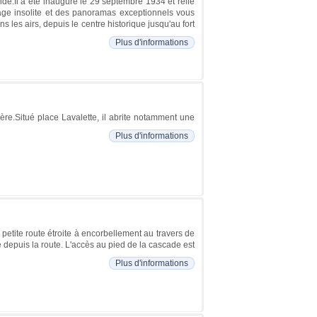
e.Il a été inauguré le 29 septembre 1934 et relie
yage insolite et des panoramas exceptionnels vous
les airs, depuis le centre historique jusqu'au fort
Plus d'informations
sère.Situé place Lavalette, il abrite notamment une
Plus d'informations
etite route étroite à encorbellement au travers de
depuis la route. L'accès au pied de la cascade est
Plus d'informations