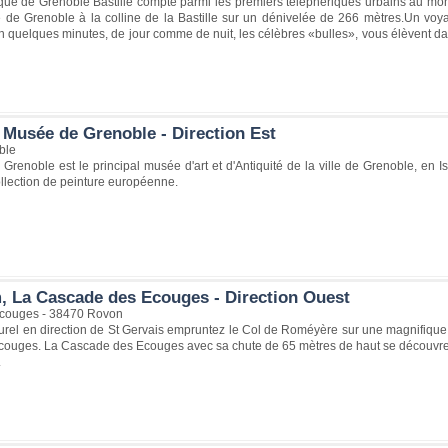
que de Grenoble Bastille compte parmi les premiers téléphériques urbains au mond
lle de Grenoble à la colline de la Bastille sur un dénivelée de 266 mètres.Un vo
quelques minutes, de jour comme de nuit, les célèbres «bulles», vous élèvent dans 
 Musée de Grenoble - Direction Est
ble
renoble est le principal musée d'art et d'Antiquité de la ville de Grenoble, en I
llection de peinture européenne.
, La Cascade des Ecouges - Direction Ouest
Écouges - 38470 Rovon
el en direction de St Gervais empruntez le Col de Roméyère sur une magnifique p
Ecouges. La Cascade des Ecouges avec sa chute de 65 mètres de haut se découvre 
.