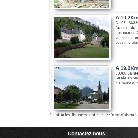
A 19.2Km
D 103 - 3838
Au cœur du Pa
des moines C
vous compren
vous imprégne
A 19.6Km,
38380 Saint-
Située en pl
qui ravira au
Attention les distances sont calculée "à vol d'oiseau" 
Contactez-nous