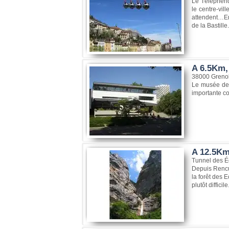
Le Téléphéri
le centre-vi
attendent…En 
de la Bastille.
A 6.5Km,
38000 Greno
Le musée de G
importante co
A 12.5Km
Tunnel des 
Depuis Rencur
la forêt des 
plutôt difficile