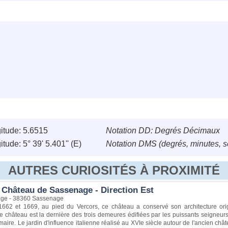
itude: 5.6515
Notation DD: Degrés Décimaux
tude: 5° 39' 5.401'' (E)
Notation DMS (degrés, minutes, 
AUTRES CURIOSITÉS À PROXIMITÉ
 Château de Sassenage - Direction Est
age - 38360 Sassenage
 1662 et 1669, au pied du Vercors, ce château a conservé son architecture ori
 château est la dernière des trois demeures édifiées par les puissants seigneur
ire. Le jardin d'influence italienne réalisé au XVIe siècle autour de l'ancien châte