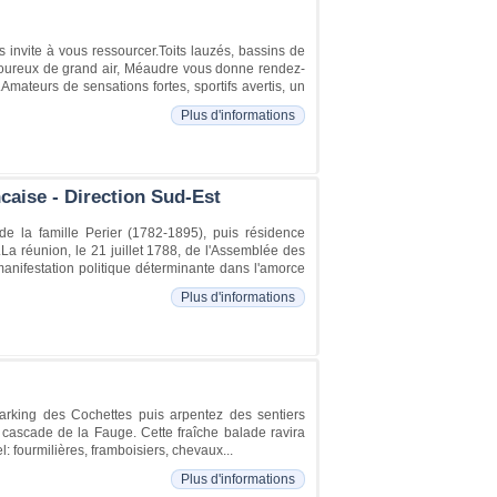
nvite à vous ressourcer.Toits lauzés, bassins de
.Amoureux de grand air, Méaudre vous donne rendez-
mateurs de sensations fortes, sportifs avertis, un
Plus d'informations
ncaise - Direction Sud-Est
e la famille Perier (1782-1895), puis résidence
.La réunion, le 21 juillet 1788, de l'Assemblée des
 manifestation politique déterminante dans l'amorce
Plus d'informations
rking des Cochettes puis arpentez des sentiers
e cascade de la Fauge. Cette fraîche balade ravira
: fourmilières, framboisiers, chevaux...
Plus d'informations