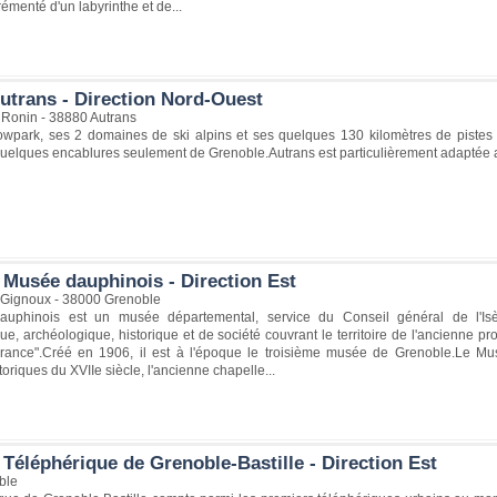
rémenté d'un labyrinthe et de...
utrans - Direction Nord-Ouest
 Ronin - 38880 Autrans
wpark, ses 2 domaines de ski alpins et ses quelques 130 kilomètres de pistes de
quelques encablures seulement de Grenoble.Autrans est particulièrement adaptée 
 Musée dauphinois - Direction Est
Gignoux - 38000 Grenoble
uphinois est un musée départemental, service du Conseil général de l'Isè
e, archéologique, historique et de société couvrant le territoire de l'ancienne pr
ance".Créé en 1906, il est à l'époque le troisième musée de Grenoble.Le Mu
toriques du XVIIe siècle, l'ancienne chapelle...
Téléphérique de Grenoble-Bastille - Direction Est
ble