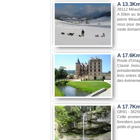
A 13.3Km
38112 Méaud
A 30km au de
pierre Méaudr
vous pour de 
vaste domaine 
A 17.6Km,
Route d'Uriag
Classé monum
présidentiell
trois ordres 
des événement
A 17.7Km
GR91 - 38250
Cette promen
forestiers ju
petits et gra