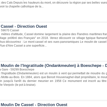
 des Cats Depuis les hauteurs du mont, on découvre la région par ses belles vu
voir la chapelle catholique de la...
 Cassel - Direction Ouest
- 59670 Cassel
mètres d'altitude, Cassel domine largement la plaine des Flandres maritimes fra
illage préféré des Français" en 2018. Venez découvrir ce village typique flaman
ous découvrirez : Le mont cassel et ses vues panoramiques Le moulin de cassel 
 Rue d'Aire Cassel a une superficie...
 Moulin de l'Ingratitude (Ondankmeulen) à Boeschepe - D
a Gare - 59299 Boeschepe
l'Ingratitude (Ondankmeulen) est un moulin à vent qui permettait de moudre du g
a Motte-au-Bois. En 1884, alors que Benoit Houvenaghel était propriétaire, le moul
in jusqu'à l'arrêt du dernier meunier en 1958 Ce monument est inscrit au titr
e Vierpot» (le pot à braise).
 Moulin De Cassel - Direction Ouest