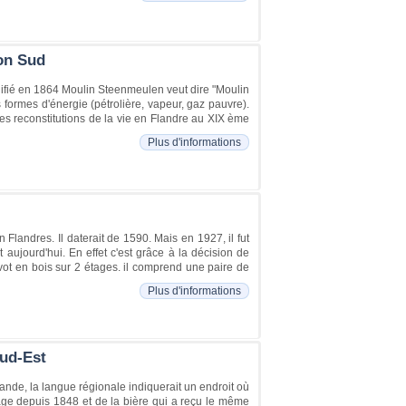
ion Sud
difié en 1864 Moulin Steenmeulen veut dire "Moulin
es formes d'énergie (pétrolière, vapeur, gaz pauvre).
es reconstitutions de la vie en Flandre au XIX ème
Plus d'informations
landres. Il daterait de 1590. Mais en 1927, il fut
 aujourd'hui. En effet c'est grâce à la décision de
vot en bois sur 2 étages. il comprend une paire de
Plus d'informations
Sud-Est
nde, la langue régionale indiquerait un endroit où
age depuis 1848 et de la bière qui a reçu le même