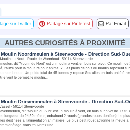
tage sur Twitter
Partage sur Pinterest
Par Email
AUTRES CURIOSITÉS À PROXIMITÉ
 Moulin Noordmeulen à Steenvoorde - Direction Sud-Ou
Moulin du Nord - Route de Wormhout - 59114 Steenvoorde
eulen, dit "Moulin du Nord" est un moulin à vent, en bois sur pivot. Ce moulin de 
blé, l'autre pour la mouture pour animaux. Les pieds de bois du moulin reposent sur
ques en brique. Un poids total de 45 tonnes y repose.Ses ailes en bois ont été 
 le vent le permet, le moulin...
 Moulin Drievenmeulen à Steenvoorde - Direction Sud-O
Cassel - 59114 Steenvoorde
ievenmeulen, dit "Moulin du Sud" est un moulin à vent, en bois sur pivot de 177
une longueur de 24,50 métres, entrainent 2 rouets (grandes roues dentées). Le plu
nes destinées à l'alimentation animaliére. Le plus petit rouet actionne la meule à f
remier étage, vous trouverez une...