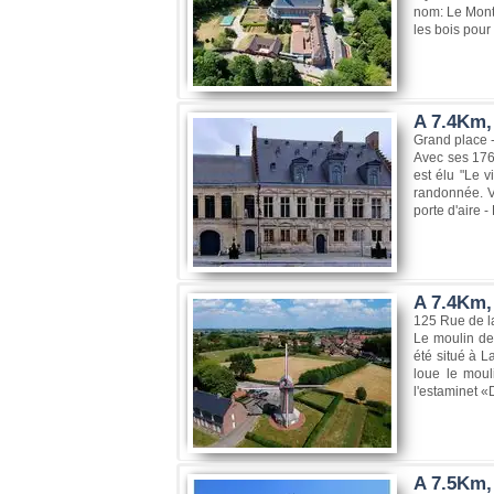
nom: Le Mont
les bois pour 
A 7.4Km,
Grand place 
Avec ses 176 
est élu "Le v
randonnée. V
porte d'aire -
A 7.4Km,
125 Rue de l
Le moulin de 
été situé à L
loue le moul
l'estaminet «D
A 7.5Km,