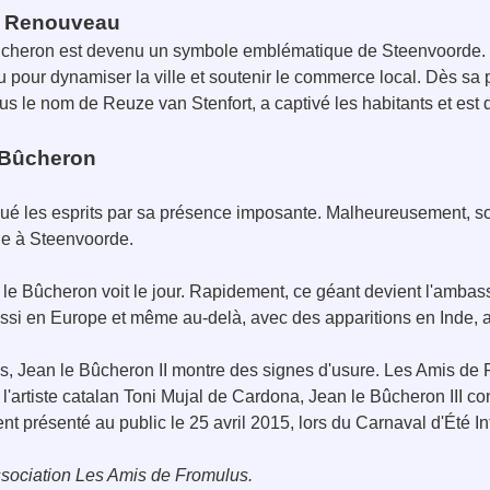
de Renouveau
cheron est devenu un symbole emblématique de Steenvoorde. Né 
 pour dynamiser la ville et soutenir le commerce local. Dès sa 
 le nom de Reuze van Stenfort, a captivé les habitants et est
e Bûcheron
ué les esprits par sa présence imposante. Malheureusement, son
ge à Steenvoorde.
le Bûcheron voit le jour. Rapidement, ce géant devient l'amba
ussi en Europe et même au-delà, avec des apparitions en Inde,
s, Jean le Bûcheron II montre des signes d'usure. Les Amis de 
 l'artiste catalan Toni Mujal de Cardona, Jean le Bûcheron III co
ent présenté au public le 25 avril 2015, lors du Carnaval d'Été 
ssociation Les Amis de Fromulus.