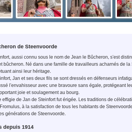
cheron de Steenvoorde
fort, aussi connu sous le nom de Jean le Bûcheron, s'est distin
et bûcheron. Né dans une famille de travailleurs acharnés de la 
uant ainsi leur héritage.
rt, Jan et ses deux fils se sont dressés en défenseurs infatiga
oussé l'envahisseur avec une bravoure sans égale, protégeant leur
portant joie et soulagement au bourg.
ffigie de Jan de Steinfort fut érigée. Les traditions de célébrat
 Fromulus, à la satisfaction de tous les habitants de Steenvoor
les générations de Steenvoorde.
s depuis 1914