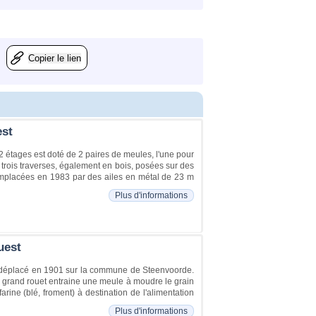
Copier le lien
est
2 étages est doté de 2 paires de meules, l'une pour
 trois traverses, également en bois, posées sur des
remplacées en 1983 par des ailes en métal de 23 m
Plus d'informations
uest
6, déplacé en 1901 sur la commune de Steenvoorde.
s grand rouet entraine une meule à moudre le grain
arine (blé, froment) à destination de l'alimentation
Plus d'informations