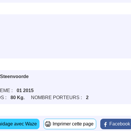
e Steenvoorde
EME :
01 2015
S :
80 Kg.
NOMBRE PORTEURS :
2
idage avec Waze
Imprimer cette page
Facebook