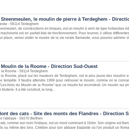
 Steenmeulen, le moulin de pierre à Terdeghem - Direct
Eecke - 59114 Terdeghem
enmeulen, de constructions en briques, est un moulin à vent de type hollandais é
 machinerie est en parfait état de fonctionnement. Pour tourner, il utilise différent
r place, venez visiter le musée de la vie rurale flamande, vous pourrez admirer d
 Moulin de la Roome - Direction Sud-Ouest
e la Roome - 59114 Terdeghem
la Roome, placé sur les hauteurs de Terdeghem, est le plus jeune des moulins en F
ne tempête. Il faudra attendre 1999 pour retrouver le moulin, comme on le connait
 "Les Amis du Moulin de la Roome" que ce moulin fut reconstruit. Un moulin sur pi
bluterie. Il a été construit, le long...
ont des cats - Site des monts des Flandres - Direction 
e l'abbaye - 59270 Berthen
ats, comme son nom l'indique, est un mont culminant à 164m. Son origine est flama
hats ou même des lynx. Célèbre pour son abbaye trappiste où l'on produit un from