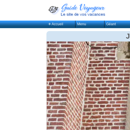
✈ Accueil
Menu
Géant
J