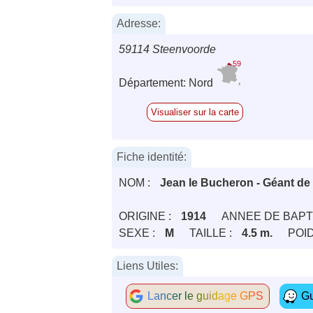
Adresse:
59114 Steenvoorde
59
Département: Nord
Visualiser sur la carte
Fiche identité:
NOM :
Jean le Bucheron - Géant d
ORIGINE :
1914
ANNEE DE BAPT
SEXE :
M
TAILLE :
4.5 m.
POID
Liens Utiles:
Lancer le guidage GPS
Gu