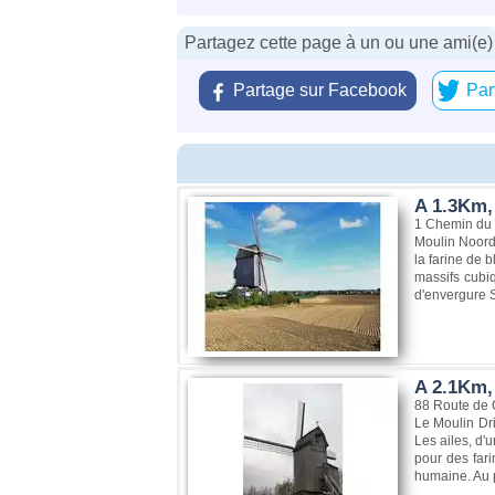
Partagez cette page à un ou une ami(e)
Partage sur Facebook
Par
A 1.3Km,
1 Chemin du 
Moulin Noordm
la farine de 
massifs cubi
d'envergure Si
A 2.1Km,
88 Route de 
Le Moulin Dr
Les ailes, d'
pour des fari
humaine. Au p