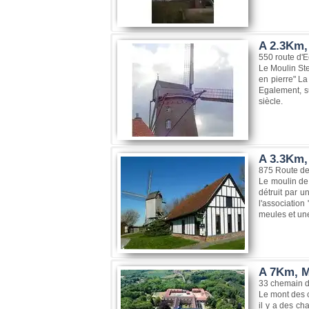
A 2.3Km,
550 route d'
Le Moulin Ste
en pierre" La
Egalement, su
siècle.
A 3.3Km,
875 Route d
Le moulin de 
détruit par u
l'association
meules et une 
A 7Km, M
33 chemain d
Le mont des c
il y a des c