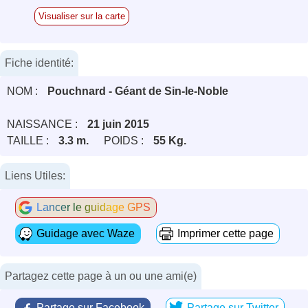
Visualiser sur la carte
Fiche identité:
NOM :
Pouchnard - Géant de Sin-le-Noble
NAISSANCE :
21 juin 2015
TAILLE :
3.3 m.
POIDS :
55 Kg.
Liens Utiles:
Lancer le guidage GPS
Guidage avec Waze
Imprimer cette page
Partagez cette page à un ou une ami(e)
Partage sur Facebook
Partage sur Twitter