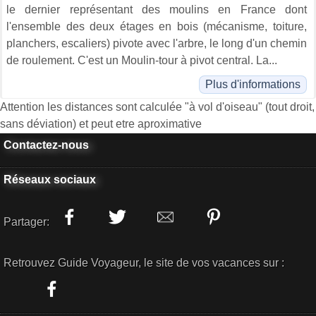
le dernier représentant des moulins en France dont
l'ensemble des deux étages en bois (mécanisme, toiture,
planchers, escaliers) pivote avec l'arbre, le long d'un chemin
de roulement. C'est un Moulin-tour à pivot central. La...
Plus d'informations
Attention les distances sont calculée "à vol d'oiseau" (tout droit,
sans déviation) et peut etre aproximative
Contactez-nous
Réseaux sociaux
Partager:
Retrouvez Guide Voyageur, le site de vos vacances sur :