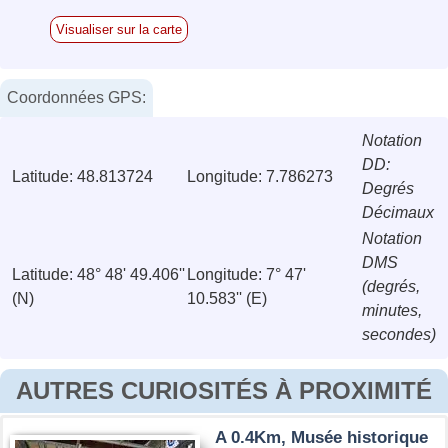
Visualiser sur la carte
Coordonnées GPS:
Notation
DD:
Latitude: 48.813724
Longitude: 7.786273
Degrés
Décimaux
Notation
DMS
Latitude: 48° 48' 49.406''
Longitude: 7° 47'
(degrés,
(N)
10.583'' (E)
minutes,
secondes)
AUTRES CURIOSITÉS À PROXIMITÉ
A 0.4Km, Musée historique