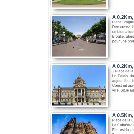
A 0.2Km,
Place Brogli
Découvrez la
emblématique 
Broglie, alo
pour une prom
A 0.2Km, 
1 Place de l
Le Palais du
aujourd'hui l
Construit apr
ville. Situé a
A 0.5Km,
Place de la 
La Cathédrale
Elle est la p