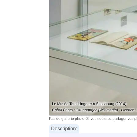
Le Musée Tomi Ungerer à Strasbourg (2014)
Crédit Photo : Ctruongngoc (Wikimedia) - Licence 
Pas de gallerie photo. Si vous désirez partager vos 
Description: