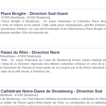
 Place Broglie - Direction Sud-Ouest
e, 67000 Strasbourg - 67100 Strasbourg
 Place Broglie à Strasbourg : Un Joyau Historique et CulturelLa Place Brog
riche en histoire et en culture. Cette vaste place rectangulaire, plantée d'arbres
rs gouverneur d'Alsace. Un Lieu de Promenade et de PatrimoineLa Place Broglie es
enade paisible. Elle est entourée de...
Palais du Rhin - Direction Nord
a République - 67000 Strasbourg
 Rhin : Un Joyau Historique au Cœur de Strasbourg Ancien palais impérial éri
e siège de la Direction régionale des affaires culturelles d'Alsace et celui de 
ès l'annexion de l'Alsace et d'une partie de la Lorraine par le IIe Reich allemand,
u cœur de la ville neuve, à l'extérieur de...
 Cathédrale Notre-Dame de Strasbourg - Direction Sud
Cathédrale - 67000 Strasbourg
 de Strasbourg : Un Chef-d'œuvre Gothique IncontournableLa cathédrale de Strasb
lus visitée de France après Notre-Dame de Paris. La construction de la cathédral