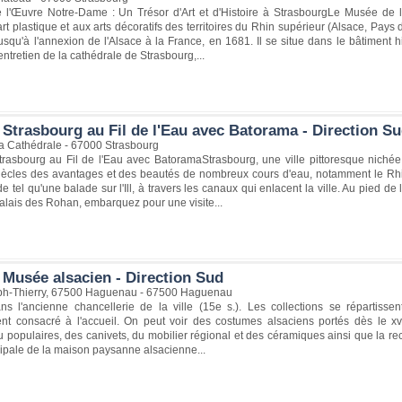
l'Œuvre Notre-Dame : Un Trésor d'Art et d'Histoire à StrasbourgLe Musée de
art plastique et aux arts décoratifs des territoires du Rhin supérieur (Alsace, Pay
squ'à l'annexion de l'Alsace à la France, en 1681. Il se situe dans le bâtiment 
entretien de la cathédrale de Strasbourg,...
 Strasbourg au Fil de l'Eau avec Batorama - Direction S
la Cathédrale - 67000 Strasbourg
rasbourg au Fil de l'Eau avec BatoramaStrasbourg, une ville pittoresque nichée
iècles des avantages et des beautés de nombreux cours d'eau, notamment le Rhin 
de tel qu'une balade sur l'Ill, à travers les canaux qui enlacent la ville. Au pied
alais des Rohan, embarquez pour une visite...
 Musée alsacien - Direction Sud
ph-Thierry, 67500 Haguenau - 67500 Haguenau
 l'ancienne chancellerie de la ville (15e s.). Les collections se répartiss
ent consacré à l'accueil. On peut voir des costumes alsaciens portés dès le xv
u populaires, des canivets, du mobilier régional et des céramiques ainsi que la recon
cipale de la maison paysanne alsacienne...