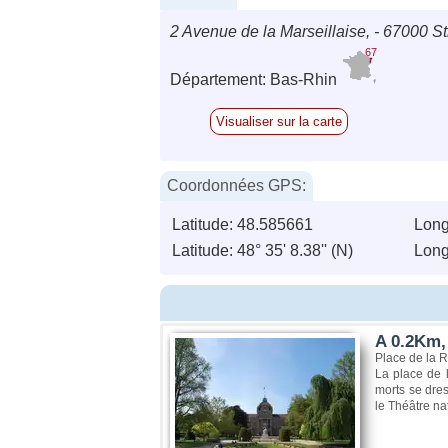
2 Avenue de la Marseillaise, - 67000 S
67
Département: Bas-Rhin
Visualiser sur la carte
Coordonnées GPS:
Latitude: 48.585661
Long
Latitude: 48° 35' 8.38'' (N)
Longi
A 0.2Km,
Place de la 
La place de 
morts se dres
le Théâtre na