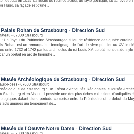
sol, débuta en 1015. La flèche de l'édifice actuel, de style gothique, fut achevée e
tor Hugo, sa façade est d'une...
 Palais Rohan de Strasbourg - Direction Sud
hâteau - 67000 Strasbourg
 : Un Joyau du Patrimoine StrasbourgeoisLieu de résidence des quatre cardinaux 
ais Rohan est un remarquable témoignage de l'art de vivre princier au XVIIIe sièc
e entre 1732 et 1742 par les architectes du roi Louis XV. Le bâtiment est de style 
ar un portail en arc de triomphe...
 Musée Archéologique de Strasbourg - Direction Sud
aux-Roses - 67000 Strasbourg
héologique de Strasbourg : Un Trésor d'Antiquités RégionalesLe Musée Arché
 à Strasbourg et en Alsace. Il possède une des plus riches collections d'antiquités
héologiques datant d'une période comprise entre la Préhistoire et le début du 
tefacts uniques qui témoignent de...
 Musée de l'Oeuvre Notre Dame - Direction Sud
hâteau - 67000 Strasbourg