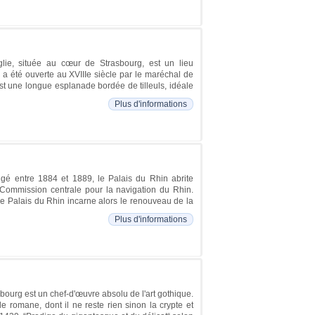
lie, située au cœur de Strasbourg, est un lieu
, a été ouverte au XVIIIe siècle par le maréchal de
t une longue esplanade bordée de tilleuls, idéale
Plus d'informations
gé entre 1884 et 1889, le Palais du Rhin abrite
la Commission centrale pour la navigation du Rhin.
 le Palais du Rhin incarne alors le renouveau de la
Plus d'informations
ourg est un chef-d'œuvre absolu de l'art gothique.
e romane, dont il ne reste rien sinon la crypte et