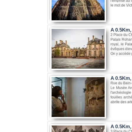
l'emprise au 
le mot de Vic
A 0.5Km,
2 Place du C
Palais Rohan
royal, le Pal
évêques élevé
On y accède p
A 0.5Km,
Rue du Bain-
Le Musée Arc
l'archéologie
fouilles arc
abrite des ar
A 0.5Km,
3 Place du C