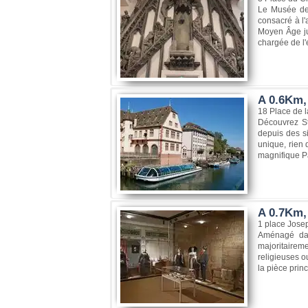
Le Musée de 
consacré à l'
Moyen Âge ju
chargée de l'
A 0.6Km,
18 Place de 
Découvrez St
depuis des s
unique, rien 
magnifique P
A 0.7Km,
1 place Jose
Aménagé dans
majoritairem
religieuses o
la pièce prin