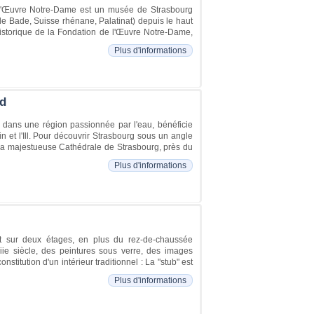
 l'Œuvre Notre-Dame est un musée de Strasbourg
s de Bade, Suisse rhénane, Palatinat) depuis le haut
historique de la Fondation de l'Œuvre Notre-Dame,
Plus d'informations
ud
 dans une région passionnée par l'eau, bénéficie
et l'Ill. Pour découvrir Strasbourg sous un angle
 de la majestueuse Cathédrale de Strasbourg, près du
Plus d'informations
ent sur deux étages, en plus du rez-de-chaussée
iie siècle, des peintures sous verre, des images
stitution d'un intérieur traditionnel : La "stub" est
Plus d'informations