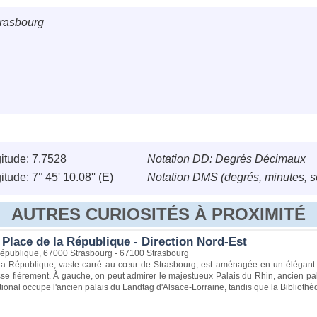
trasbourg
itude: 7.7528
Notation DD: Degrés Décimaux
tude: 7° 45' 10.08'' (E)
Notation DMS (degrés, minutes, 
AUTRES CURIOSITÉS À PROXIMITÉ
 Place de la République - Direction Nord-Est
République, 67000 Strasbourg - 67100 Strasbourg
la République, vaste carré au cœur de Strasbourg, est aménagée en un élégant j
se fièrement. À gauche, on peut admirer le majestueux Palais du Rhin, ancien pala
tional occupe l'ancien palais du Landtag d'Alsace-Lorraine, tandis que la Bibliot