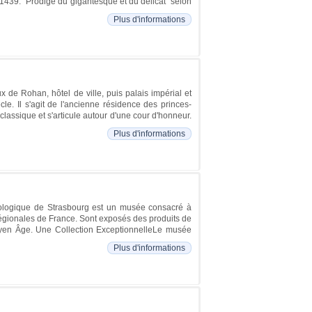
n 1439. “Prodige du gigantesque et du délicat“ selon
Plus d'informations
de Rohan, hôtel de ville, puis palais impérial et
le. Il s'agit de l'ancienne résidence des princes-
classique et s'articule autour d'une cour d'honneur.
Plus d'informations
ologique de Strasbourg est un musée consacré à
 régionales de France. Sont exposés des produits de
Moyen Âge. Une Collection ExceptionnelleLe musée
Plus d'informations