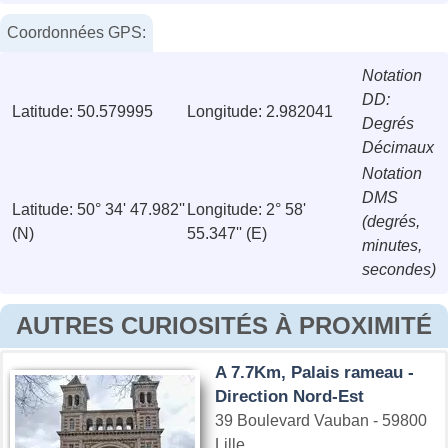
Coordonnées GPS:
Notation
DD:
Latitude: 50.579995
Longitude: 2.982041
Degrés
Décimaux
Notation
DMS
Latitude: 50° 34' 47.982''
Longitude: 2° 58'
(degrés,
(N)
55.347'' (E)
minutes,
secondes)
AUTRES CURIOSITÉS À PROXIMITÉ
A 7.7Km, Palais rameau -
Direction Nord-Est
39 Boulevard Vauban - 59800
Lille