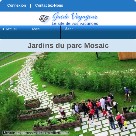
Connexion
|
Contactez-Nous
✈ Accueil
Menu
Géant
Jardins du parc Mosaic
Mosaïc les terrasses de la méditerranée