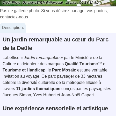
Crédit Photo : GeraldineENLM (Wikimedia) - Licence : CC BY-SA 3.0
Pas de gallerie photo. Si vous désirez partager vos photos,
contactez-nous
Description:
Un jardin remarquable au cœur du Parc
de la Deûle
Labellisé
« Jardin remarquable »
par le Ministère de la
Culture et détenteur des marques
Qualité Tourisme™
et
Tourisme et Handicap
, le
Parc Mosaïc
est une véritable
invitation au voyage. Ce parc paysager de 33 hectares
célèbre la diversité culturelle de la métropole lilloise à
travers
11 jardins thématiques
conçus par les paysagistes
Jacques Simon, Yves Hubert et Jean-Noël Capart.
Une expérience sensorielle et artistique