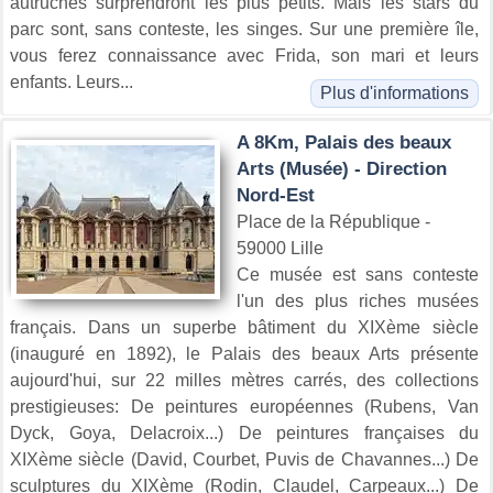
autruches surprendront les plus petits. Mais les stars du
parc sont, sans conteste, les singes. Sur une première île,
vous ferez connaissance avec Frida, son mari et leurs
enfants. Leurs...
Plus d'informations
A 8Km, Palais des beaux
Arts (Musée) - Direction
Nord-Est
Place de la République -
59000 Lille
Ce musée est sans conteste
l'un des plus riches musées
français. Dans un superbe bâtiment du XIXème siècle
(inauguré en 1892), le Palais des beaux Arts présente
aujourd'hui, sur 22 milles mètres carrés, des collections
prestigieuses: De peintures européennes (Rubens, Van
Dyck, Goya, Delacroix...) De peintures françaises du
XIXème siècle (David, Courbet, Puvis de Chavannes...) De
sculptures du XIXème (Rodin, Claudel, Carpeaux...) De