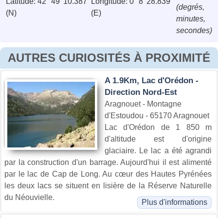
Latitude: 42° 49' 10.387''
Longitude: 0° 8' 28.839''
(degrés,
(N)
(E)
minutes,
secondes)
AUTRES CURIOSITÉS À PROXIMITÉ
A 1.9Km, Lac d'Orédon -
Direction Nord-Est
Aragnouet - Montagne
d'Estoudou - 65170 Aragnouet
Lac d'Orédon de 1 850 m
d'altitude est d'origine
glaciaire. Le lac a été agrandi
par la construction d'un barrage. Aujourd'hui il est alimenté
par le lac de Cap de Long. Au cœur des Hautes Pyrénées
les deux lacs se situent en lisière de la Réserve Naturelle
du Néouvielle.
Plus d'informations