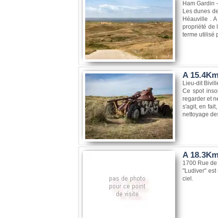
Ham Gardin - 
Les dunes de 
Héauville . A
propriété de 
terme utilisé
A 15.4Km
Lieu-dit Bivi
Ce spot inso
regarder et n
s'agit, en fai
nettoyage de
A 18.3Km
1700 Rue de 
"Ludiver" est
ciel.