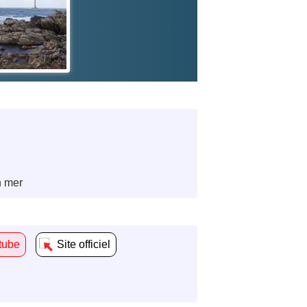
n mer
tube
Site officiel