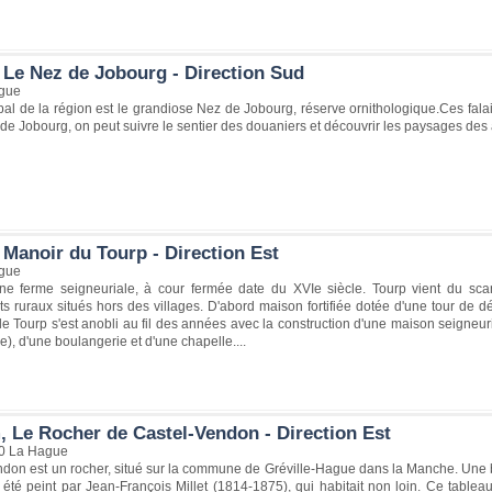
 Le Nez de Jobourg - Direction Sud
gue
ipal de la région est le grandiose Nez de Jobourg, réserve ornithologique.Ces fal
 de Jobourg, on peut suivre le sentier des douaniers et découvrir les paysages des a
 Manoir du Tourp - Direction Est
gue
ne ferme seigneuriale, à cour fermée date du XVIe siècle. Tourp vient du sc
s ruraux situés hors des villages. D'abord maison fortifiée dotée d'une tour de dé
 le Tourp s'est anobli au fil des années avec la construction d'une maison seigneur
e), d'une boulangerie et d'une chapelle....
, Le Rocher de Castel-Vendon - Direction Est
40 La Hague
ndon est un rocher, situé sur la commune de Gréville-Hague dans la Manche. Une 
été peint par Jean-François Millet (1814-1875), qui habitait non loin. Ce tabl