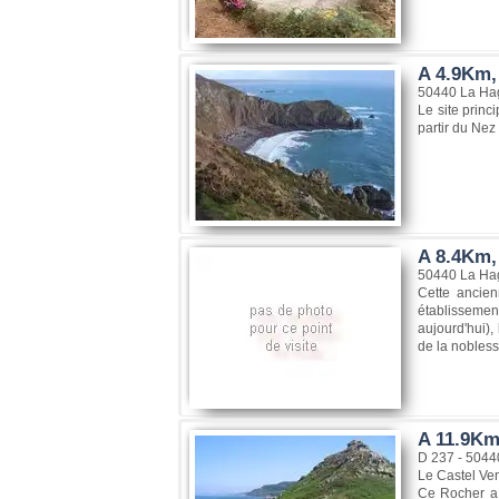
A 4.9Km,
50440 La Ha
Le site princ
partir du Nez
A 8.4Km,
50440 La Ha
Cette ancien
établissement
aujourd'hui),
de la nobless
A 11.9Km
D 237 - 504
Le Castel Ve
Ce Rocher a 