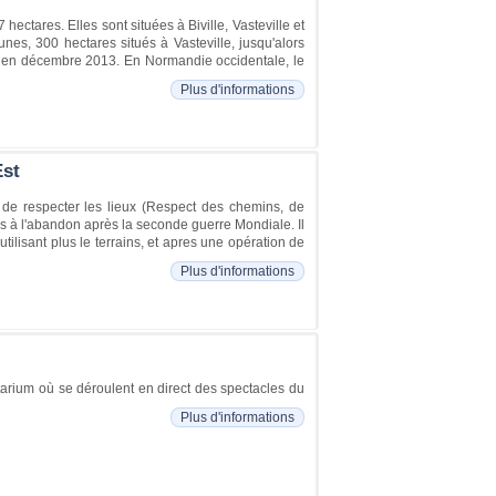
ectares. Elles sont situées à Biville, Vasteville et
nes, 300 hectares situés à Vasteville, jusqu'alors
ral en décembre 2013. En Normandie occidentale, le
Plus d'informations
Est
i de respecter les lieux (Respect des chemins, de
és à l'abandon après la seconde guerre Mondiale. Il
'utilisant plus le terrains, et apres une opération de
Plus d'informations
étarium où se déroulent en direct des spectacles du
Plus d'informations