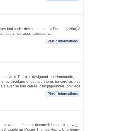
aises font partie des plus hautes d'Europe (128m).À
lentours, tout aussi saisissants.
Plus d'informations
andinave « Thorp » désignant en Normandie, les
fense circulaire et de meurtrières (encore visibles
iale avec sa tour carrée, d'un pigeonnier (privilège
Plus d'informations
belle randonnée pour découvrir la nature sauvage.
eau est visible au Musée Thomas-Henry, Cherbourg-