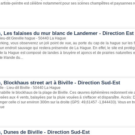
t artiste-peintre est célèbre notamment pour ses scènes champêtres et paysannes 
, Les falaises du mur blanc de Landemer - Direction Est
ieu-dit Greville hague - 50440 La Hague
king, vous observerez un joli point de vue, au porte du cap de la hague sur les f
 un endroit sauvage qui restera préservée de La Hague. En effet, le site est protég
de la Hague est composé de landes à bruyère et ajoncs et de prairies naturelles e
te Irlande du...
 Blockhaus street art à Biville - Direction Sud-Est
lle - Lieu-dit Biville - 50440 La Hague
 rhabille le blockhaus de la plage de Biville. Ces œuvres éphémères redonnent v
ées aux 4 vents, balayées par la pluie vouées à s'effacer et disparaître. Accés: De
onger celle ci sur environ 300m sur la droite (GPS: 49,61457 -1,844433). Vous en t
gue
 Dunes de Biville - Direction Sud-Est