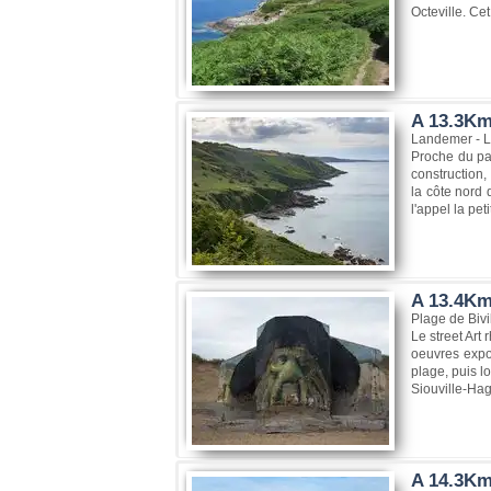
Octeville. Ce
A 13.3Km
Landemer - L
Proche du par
construction,
la côte nord 
l'appel la peti
A 13.4Km,
Plage de Bivi
Le street Art
oeuvres expos
plage, puis l
Siouville-Ha
A 14.3Km,