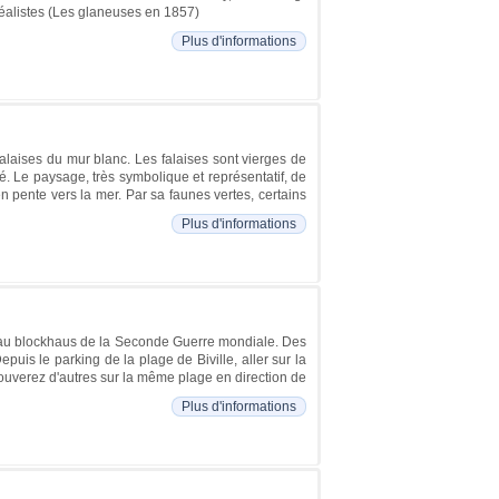
réalistes (Les glaneuses en 1857)
Plus d'informations
alaises du mur blanc. Les falaises sont vierges de
é. Le paysage, très symbolique et représentatif, de
n pente vers la mer. Par sa faunes vertes, certains
Plus d'informations
ie au blockhaus de la Seconde Guerre mondiale. Des
puis le parking de la plage de Biville, aller sur la
rouverez d'autres sur la même plage en direction de
Plus d'informations