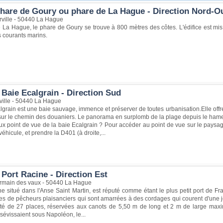
hare de Goury ou phare de La Hague - Direction Nord-O
rville - 50440 La Hague
 La Hague, le phare de Goury se trouve à 800 mètres des côtes. L'édifice est mi
 courants marins.
Baie Ecalgrain - Direction Sud
ville - 50440 La Hague
lgrain est une baie sauvage, immence et préserver de toutes urbanisation.Elle offr
r le chemin des douaniers. Le panorama en surplomb de la plage depuis le hameau
x point de vue de la baie Ecalgrain ? Pour accéder au point de vue sur le paysag
éhicule, et prendre la D401 (à droite,...
Port Racine - Direction Est
germain des vaux - 50440 La Hague
e situé dans l'Anse Saint Martin, est réputé comme étant le plus petit port de Fra
es de pêcheurs plaisanciers qui sont amarrées à des cordages qui courent d'une jeté
té de 27 places, réservées aux canots de 5,50 m de long et 2 m de large maxi
 sévissaient sous Napoléon, le...