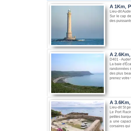
A 1Km, P
Lieu-dit Aude
Sur le cap de
des puissants
A 2.6Km, 
D401 - Auder
La baie d'Éca
randonnées su
des plus beau
prenez votre v
A 3.6Km, 
Lieu-dit St 
Le Port Racin
petites barqu
a une capaci
corsaires qui