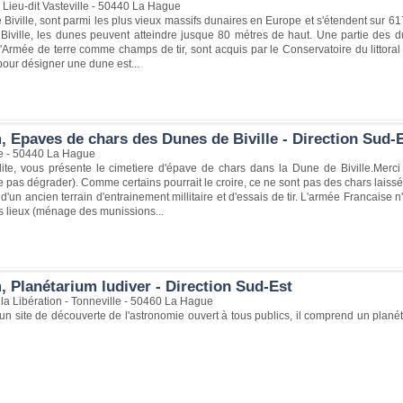
Lieu-dit Vasteville - 50440 La Hague
Biville, sont parmi les plus vieux massifs dunaires en Europe et s'étendent sur 617 h
 Biville, les dunes peuvent atteindre jusque 80 métres de haut. Une partie des du
l'Armée de terre comme champs de tir, sont acquis par le Conservatoire du litto
 pour désigner une dune est...
, Epaves de chars des Dunes de Biville - Direction Sud-
lle - 50440 La Hague
lite, vous présente le cimetiere d'épave de chars dans la Dune de Biville.Merc
e pas dégrader). Comme certains pourrait le croire, ce ne sont pas des chars laiss
t, d'un ancien terrain d'entrainement millitaire et d'essais de tir. L'armée Francaise n
s lieux (ménage des munissions...
, Planétarium ludiver - Direction Sud-Est
la Libération - Tonneville - 50460 La Hague
 un site de découverte de l'astronomie ouvert à tous publics, il comprend un plan