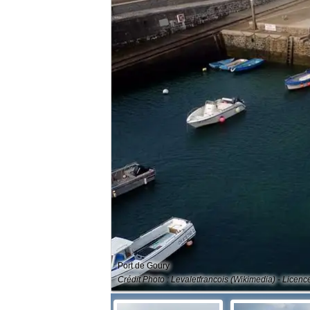
Port de Goury
Crédit Photo : Levaletfrancois (Wikimedia) - Licenc