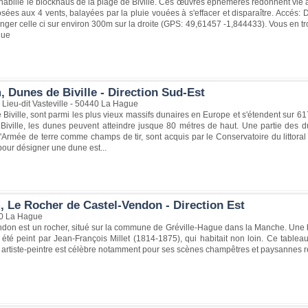
 rhabille le blockhaus de la plage de Biville. Ces œuvres éphémères redonnent v
ées aux 4 vents, balayées par la pluie vouées à s'effacer et disparaître. Accés: De
onger celle ci sur environ 300m sur la droite (GPS: 49,61457 -1,844433). Vous en t
gue
 Dunes de Biville - Direction Sud-Est
Lieu-dit Vasteville - 50440 La Hague
Biville, sont parmi les plus vieux massifs dunaires en Europe et s'étendent sur 617 h
 Biville, les dunes peuvent atteindre jusque 80 métres de haut. Une partie des du
l'Armée de terre comme champs de tir, sont acquis par le Conservatoire du litto
 pour désigner une dune est...
, Le Rocher de Castel-Vendon - Direction Est
40 La Hague
ndon est un rocher, situé sur la commune de Gréville-Hague dans la Manche. Une 
été peint par Jean-François Millet (1814-1875), qui habitait non loin. Ce tabl
t artiste-peintre est célèbre notamment pour ses scènes champêtres et paysannes 