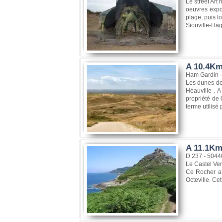
Le street Art
oeuvres expos
plage, puis l
Siouville-Ha
A 10.4Km,
Ham Gardin - 
Les dunes de 
Héauville . A
propriété de 
terme utilisé
A 11.1Km
D 237 - 504
Le Castel Ve
Ce Rocher a 
Octeville. Ce