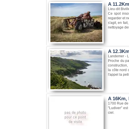
A 11.2Km
Lieu-dit Bivi
Ce spot inso
regarder et n
s'agit, en fai
nettoyage de
A 12.3Km
Landemer - L
Proche du par
construction,
la côte nord 
l'appel la peti
A 16Km, P
1700 Rue de 
"Ludiver" est
ciel.