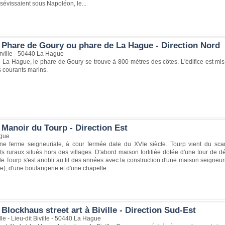
 sévissaient sous Napoléon, le...
 Phare de Goury ou phare de La Hague - Direction Nord
rville - 50440 La Hague
 La Hague, le phare de Goury se trouve à 800 mètres des côtes. L'édifice est mi
 courants marins.
 Manoir du Tourp - Direction Est
gue
ne ferme seigneuriale, à cour fermée date du XVIe siècle. Tourp vient du sc
s ruraux situés hors des villages. D'abord maison fortifiée dotée d'une tour de dé
 le Tourp s'est anobli au fil des années avec la construction d'une maison seigneur
e), d'une boulangerie et d'une chapelle....
Blockhaus street art à Biville - Direction Sud-Est
lle - Lieu-dit Biville - 50440 La Hague