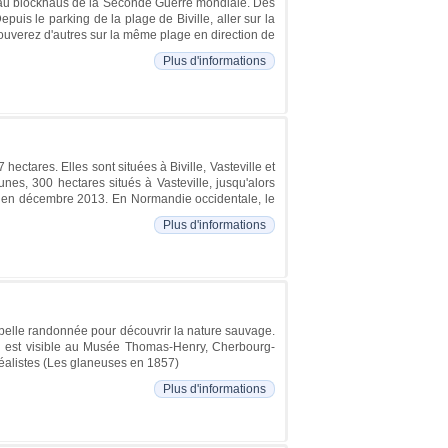
ie au blockhaus de la Seconde Guerre mondiale. Des
puis le parking de la plage de Biville, aller sur la
rouverez d'autres sur la même plage en direction de
Plus d'informations
ectares. Elles sont situées à Biville, Vasteville et
nes, 300 hectares situés à Vasteville, jusqu'alors
ral en décembre 2013. En Normandie occidentale, le
Plus d'informations
belle randonnée pour découvrir la nature sauvage.
eau est visible au Musée Thomas-Henry, Cherbourg-
réalistes (Les glaneuses en 1857)
Plus d'informations