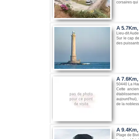
corsaires qui
A 5.7Km,
Lieu-dit Aude
Sur le cap de
des puissants
A 7.6Km,
50440 La Ha
Cette ancien
établissement
aujourd'hui),
de la nobless
A 9.4Km, 
Plage de Bivi