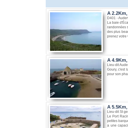
A 2.2Km, 
D401 - Auder
La baie d'Éca
randonnées su
des plus beau
prenez votre v
A 4.9Km,
Lieu-dit Aude
Goury, c'est 
pour son phar
A 5.5Km,
Lieu-dit St 
Le Port Racin
petites barqu
a une capaci