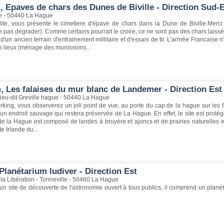
, Epaves de chars des Dunes de Biville - Direction Sud-
lle - 50440 La Hague
lite, vous présente le cimetiere d'épave de chars dans la Dune de Biville.Merc
e pas dégrader). Comme certains pourrait le croire, ce ne sont pas des chars laiss
t, d'un ancien terrain d'entrainement millitaire et d'essais de tir. L'armée Francaise n
s lieux (ménage des munissions...
, Les falaises du mur blanc de Landemer - Direction Est
ieu-dit Greville hague - 50440 La Hague
king, vous observerez un joli point de vue, au porte du cap de la hague sur les f
 un endroit sauvage qui restera préservée de La Hague. En effet, le site est protég
de la Hague est composé de landes à bruyère et ajoncs et de prairies naturelles e
te Irlande du...
lanétarium ludiver - Direction Est
la Libération - Tonneville - 50460 La Hague
 un site de découverte de l'astronomie ouvert à tous publics, il comprend un plan