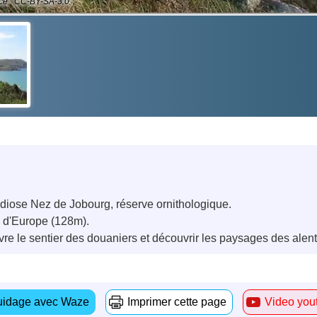
ce : CC-BY-SA-3.0
randiose Nez de Jobourg, réserve ornithologique.
s d'Europe (128m).
vre le sentier des douaniers et découvrir les paysages des alento
idage avec Waze
Imprimer cette page
Video you