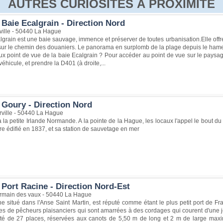
AUTRES CURIOSITÉS À PROXIMITÉ
Baie Ecalgrain - Direction Nord
ville - 50440 La Hague
lgrain est une baie sauvage, immence et préserver de toutes urbanisation.Elle offr
r le chemin des douaniers. Le panorama en surplomb de la plage depuis le hameau
x point de vue de la baie Ecalgrain ? Pour accéder au point de vue sur le paysag
éhicule, et prendre la D401 (à droite,...
 Goury - Direction Nord
rville - 50440 La Hague
la la petite Irlande Normande. A la pointe de la Hague, les locaux l'appel le bout du
e édifié en 1837, et sa station de sauvetage en mer
 Port Racine - Direction Nord-Est
germain des vaux - 50440 La Hague
e situé dans l'Anse Saint Martin, est réputé comme étant le plus petit port de Fra
es de pêcheurs plaisanciers qui sont amarrées à des cordages qui courent d'une jeté
té de 27 places, réservées aux canots de 5,50 m de long et 2 m de large maxi