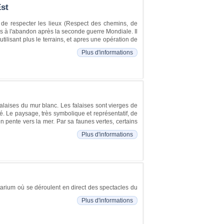
Est
i de respecter les lieux (Respect des chemins, de
és à l'abandon après la seconde guerre Mondiale. Il
'utilisant plus le terrains, et apres une opération de
Plus d'informations
alaises du mur blanc. Les falaises sont vierges de
é. Le paysage, très symbolique et représentatif, de
n pente vers la mer. Par sa faunes vertes, certains
Plus d'informations
étarium où se déroulent en direct des spectacles du
Plus d'informations