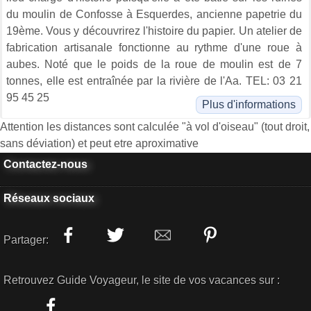
du moulin de Confosse à Esquerdes, ancienne papetrie du
19ème. Vous y découvrirez l'histoire du papier. Un atelier de
fabrication artisanale fonctionne au rythme d'une roue à
aubes. Noté que le poids de la roue de moulin est de 7
tonnes, elle est entraînée par la rivière de l'Aa. TEL: 03 21
95 45 25
Plus d'informations
Attention les distances sont calculée "à vol d'oiseau" (tout droit,
sans déviation) et peut etre aproximative
Contactez-nous
Réseaux sociaux
Partager:
Retrouvez Guide Voyageur, le site de vos vacances sur :