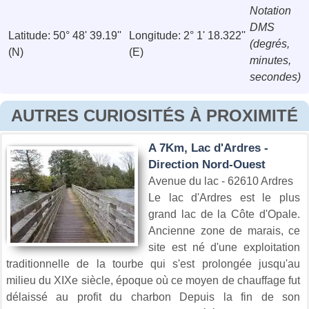
Notation
DMS
Latitude: 50° 48' 39.19''
Longitude: 2° 1' 18.322''
(degrés,
(N)
(E)
minutes,
secondes)
AUTRES CURIOSITÉS À PROXIMITÉ
A 7Km, Lac d'Ardres -
Direction Nord-Ouest
Avenue du lac - 62610 Ardres
Le lac d'Ardres est le plus
grand lac de la Côte d'Opale.
Ancienne zone de marais, ce
site est né d'une exploitation
traditionnelle de la tourbe qui s'est prolongée jusqu'au
milieu du XIXe siècle, époque où ce moyen de chauffage fut
délaissé au profit du charbon Depuis la fin de son