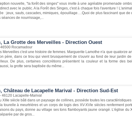
eption nouvelle, "la forêt des singes" vous invite à une agréable promenade ombr
 direct avec le public. A la Forêt des Singes, c'est à chaque fois l'aventure ! L'anim
rnée : jeux, sauts, cascades, mimiques, épouillage….Quoi de plus fascinant que de
 séances de nourrissage,...
 La Grotte des Merveilles - Direction Ouest
 - 46500 Rocamadour
s Merveilles c'est une histoire de femmes. Marguerite Lamothe n'a que quatorze ans
on père, dans ce trou qui vient brusquement de s'ouvrir au fond de leur jardin d
illeux. De plus, certaines concrétions présentent la couleur et la forme des be
 aussi, la grotte sera baptisée du même...
, Château de Lacapelle Marival - Direction Sud-Est
 - 46120 Lacapelle-Marival
 XIIIe siècle bâti dans un paysage de collines, possède toutes les caractéristiques
la tourelle à meurtrières et un corps de logis des XV-XVIe siècles renferment portr
isons du pays, donne au village ses tons flamboyants jaune orangé. L'église du X
 séparée par de gros...