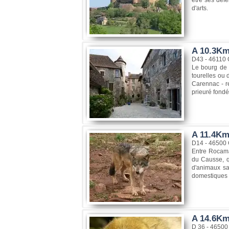
d'arts.
A 10.3Km
D43 - 46110
Le bourg de 
tourelles ou 
Carennac - re
prieuré fondé 
A 11.4Km
D14 - 46500
Entre Rocama
du Causse, q
d'animaux sa
domestiques d
A 14.6Km
D 36 - 4650