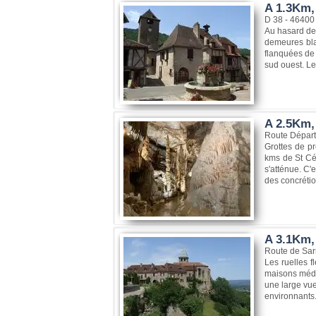
A 1.3Km, 
D 38 - 46400 
Au hasard des
demeures blan
flanquées de 
sud ouest. Le
A 2.5Km,
Route Départ
Grottes de pr
kms de St Cér
s'atténue. C'e
des concrétion
A 3.1Km,
Route de Sar
Les ruelles f
maisons médié
une large vu
environnants. 