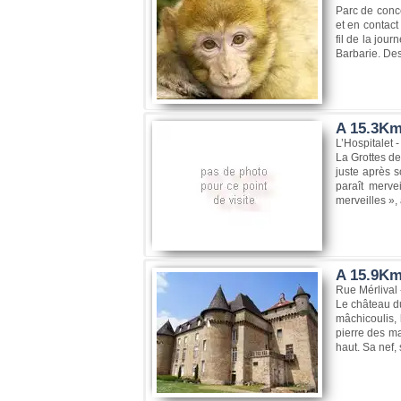
Parc de conc
et en contact
fil de la jou
Barbarie. Des
A 15.3Km,
L’Hospitalet
La Grottes de
juste après s
paraît merve
merveilles »,
A 15.9Km
Rue Mérlival
Le château du
mâchicoulis, 
pierre des ma
haut. Sa nef,