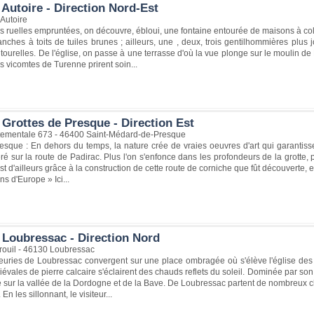
Autoire - Direction Nord-Est
Autoire
 ruelles empruntées, on découvre, ébloui, une fontaine entourée de maisons à colo
ches à toits de tuiles brunes ; ailleurs, une , deux, trois gentilhommières plus 
tourelles. De l'église, on passe à une terrasse d'où la vue plonge sur le moulin de
s vicomtes de Turenne prirent soin...
 Grottes de Presque - Direction Est
ementale 673 - 46400 Saint-Médard-de-Presque
esque : En dehors du temps, la nature crée de vraies oeuvres d'art qui garantiss
é sur la route de Padirac. Plus l'on s'enfonce dans les profondeurs de la grotte, p
st d'ailleurs grâce à la construction de cette route de corniche que fût découverte, e
s d'Europe » Ici...
 Loubressac - Direction Nord
rouil - 46130 Loubressac
leuries de Loubressac convergent sur une place ombragée où s'élève l'église des XII
vales de pierre calcaire s'éclairent des chauds reflets du soleil. Dominée par son 
e sur la vallée de la Dordogne et de la Bave. De Loubressac partent de nombreux 
En les sillonnant, le visiteur...