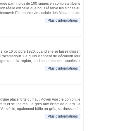
agée parmi plus de 100 singes en complète liberté
ation réelle est celle que nous réserve les singes au
 découvrir l'étonnante vie sociale des Macaques de
Plus d'informations
, ce 16 octobre 1920, quand elle se laisse glisser,
e Rocamadour. Ce qu'ils viennent de découvrir leur
ignets de la région, traditionnellement appelés «
Plus d'informations
 d'une place forte du haut Moyen Age : le donjon, le
aits et sculptures. Le grès aux éclats de quartz, la
Ve siècle, également bâtie en grès, se dresse très
Plus d'informations