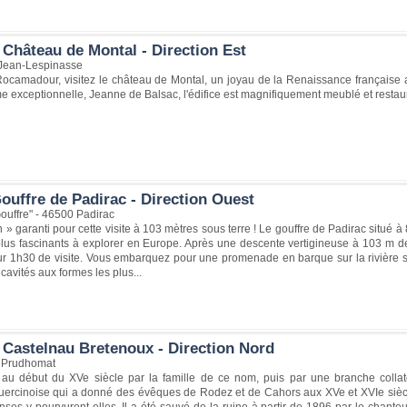
 Château de Montal - Direction Est
Jean-Lespinasse
ocamadour, visitez le château de Montal, un joyau de la Renaissance française 
 exceptionnelle, Jeanne de Balsac, l'édifice est magnifiquement meublé et restau
ouffre de Padirac - Direction Ouest
Gouffre" - 46500 Padirac
 » garanti pour cette visite à 103 mètres sous terre ! Le gouffre de Padirac situé
plus fascinants à explorer en Europe. Après une descente vertigineuse à 103 m de
our 1h30 de visite. Vous embarquez pour une promenade en barque sur la rivière 
cavités aux formes les plus...
 Castelnau Bretenoux - Direction Nord
0 Prudhomat
au début du XVe siècle par la famille de ce nom, puis par une branche collaté
quercinoise qui a donné des évêques de Rodez et de Cahors aux XVe et XVIe siècle
nses y pourvurent-elles. Il a été sauvé de la ruine à partir de 1896 par le chant