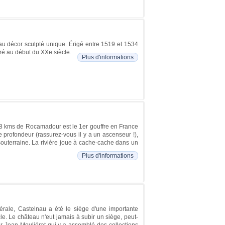
au décor sculpté unique. Érigé entre 1519 et 1534
ré au début du XXe siècle.
Plus d'informations
 à 8 kms de Rocamadour est le 1er gouffre en France
 profondeur (rassurez-vous il y a un ascenseur !),
souterraine. La rivière joue à cache-cache dans un
Plus d'informations
rale, Castelnau a été le siège d'une importante
. Le château n'eut jamais à subir un siège, peut-
eur Jean Mouliérat qui y a assemblé des collections