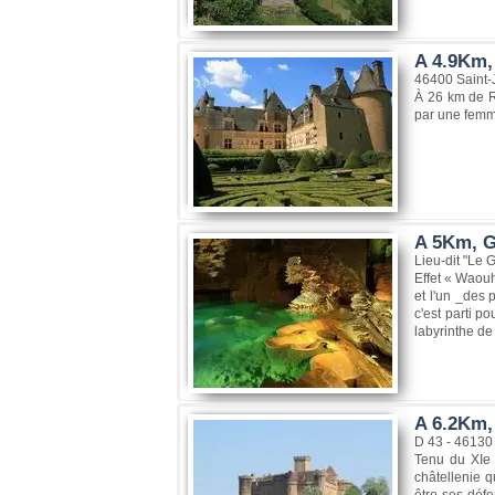
A 4.9Km,
46400 Saint-
À 26 km de R
par une femme
A 5Km, G
Lieu-dit "Le 
Effet « Waouh
et l'un _des 
c'est parti p
labyrinthe de 
A 6.2Km,
D 43 - 4613
Tenu du XIe 
châtellenie 
être ses défe