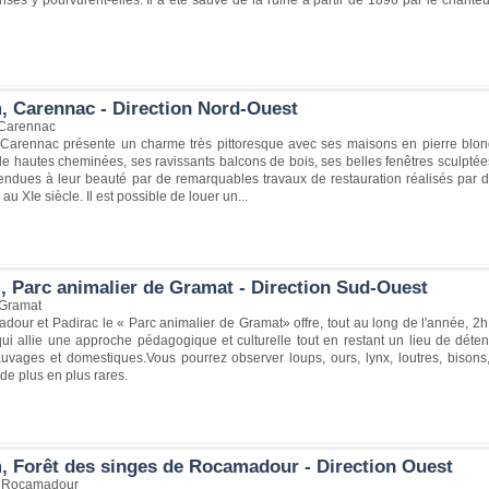
, Carennac - Direction Nord-Ouest
 Carennac
Carennac présente un charme très pittoresque avec ses maisons en pierre blonde
de hautes cheminées, ses ravissants balcons de bois, ses belles fenêtres sculpté
ndues à leur beauté par de remarquables travaux de restauration réalisés par des
au XIe siècle. Il est possible de louer un...
, Parc animalier de Gramat - Direction Sud-Ouest
 Gramat
dour et Padirac le « Parc animalier de Gramat» offre, tout au long de l'année,
ui allie une approche pédagogique et culturelle tout en restant un lieu de déte
uvages et domestiques.Vous pourrez observer loups, ours, lynx, loutres, bison
e plus en plus rares.
, Forêt des singes de Rocamadour - Direction Ouest
0 Rocamadour