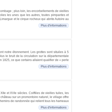
mbage ; plus loin, les encorbellements de vieilles
jolies les unes que les autres, toutes pimpantes et
 Limargue et le cirque rocheux qui abrite Autoire au
Plus d'informations
ent notre étonnement. Les grottes sont situées à 5
lus le bruit de la circulation sur la départementale
n 1825, ce que certains allaient qualifier de « perle
Plus d'informations
e et XVIe siècles. Coiffées de vieilles tuiles, les
château sur un promontoire naturel, le village offre
chemins de randonnée qui relient tous les hameaux
Plus d'informations