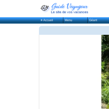
✈ Accueil
Menu
Géant