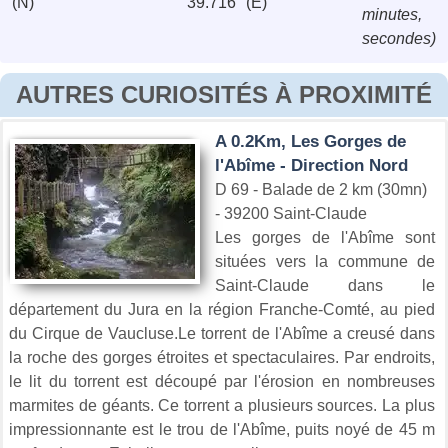
(N)
39.716'' (E)
minutes,
secondes)
AUTRES CURIOSITÉS À PROXIMITÉ
A 0.2Km, Les Gorges de
l'Abîme - Direction Nord
D 69 - Balade de 2 km (30mn)
- 39200 Saint-Claude
Les gorges de l'Abîme sont
situées vers la commune de
Saint-Claude dans le
département du Jura en la région Franche-Comté, au pied
du Cirque de Vaucluse.Le torrent de l'Abîme a creusé dans
la roche des gorges étroites et spectaculaires. Par endroits,
le lit du torrent est découpé par l'érosion en nombreuses
marmites de géants. Ce torrent a plusieurs sources. La plus
impressionnante est le trou de l'Abîme, puits noyé de 45 m