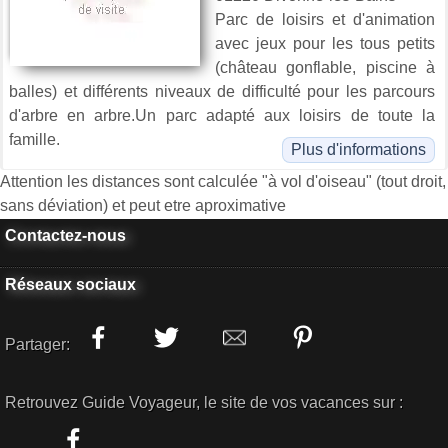
Parc de loisirs et d'animation
avec jeux pour les tous petits
(château gonflable, piscine à
balles) et différents niveaux de difficulté pour les parcours
d'arbre en arbre.Un parc adapté aux loisirs de toute la
famille.
Plus d'informations
Attention les distances sont calculée "à vol d'oiseau" (tout droit,
sans déviation) et peut etre aproximative
Contactez-nous
Réseaux sociaux
Partager:
Retrouvez Guide Voyageur, le site de vos vacances sur :