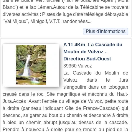
dans le Guide Vert Michelin) sur le Jura, les Alpes ("Mont
Blanc") et le lac Léman.Autour de la Télécabine se trouvent
diverses activités : Pistes de luge d'été télésiège débrayable
"Val Mijoux", Minigolf, V.T.T., randonnées...
Plus d'informations
A 11.4Km, La Cascade du
Moulin de Vulvoz -
Direction Sud-Ouest
39360 Vulvoz
La Cascade du Moulin de
Vulvoz dans le Jura
s'engouffre dans un toboggan
creusé dans le roc. Site magnifique et méconnu du Haut-
Jura.Accès :Avant l'entrée du village de Vulvoz, petite route
à droite (panneau indiquant Gîte de France-Cascade) qui
descend, se garer au bout du chemin et descendre à droite
à pied un chemin abrupt jusqu'au dessus de la cascade.
Prendre à nouveau à droite pour se rendre au pied de la