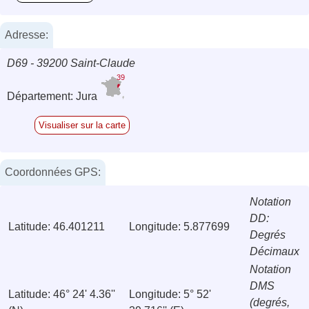
Adresse:
D69 - 39200 Saint-Claude
39
Département: Jura
Visualiser sur la carte
Coordonnées GPS:
Notation
DD:
Latitude: 46.401211
Longitude: 5.877699
Degrés
Décimaux
Notation
DMS
Latitude: 46° 24' 4.36''
Longitude: 5° 52'
(degrés,