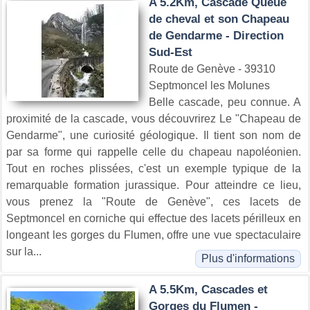
A 5.2Km, Cascade Queue
de cheval et son Chapeau
de Gendarme - Direction
Sud-Est
Route de Genève - 39310
Septmoncel les Molunes
Belle cascade, peu connue. A
proximité de la cascade, vous découvrirez Le "Chapeau de
Gendarme", une curiosité géologique. Il tient son nom de
par sa forme qui rappelle celle du chapeau napoléonien.
Tout en roches plissées, c'est un exemple typique de la
remarquable formation jurassique. Pour atteindre ce lieu,
vous prenez la "Route de Genève", ces lacets de
Septmoncel en corniche qui effectue des lacets périlleux en
longeant les gorges du Flumen, offre une vue spectaculaire
sur la...
Plus d'informations
A 5.5Km, Cascades et
Gorges du Flumen -