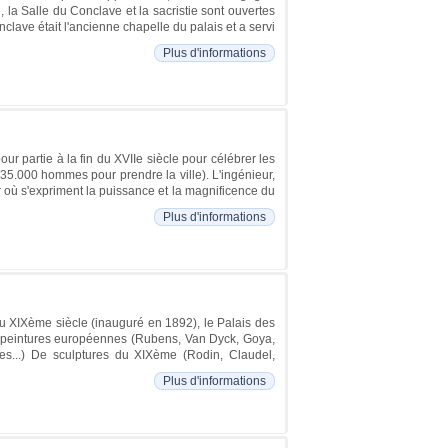
e, la Salle du Conclave et la sacristie sont ouvertes
onclave était l'ancienne chapelle du palais et a servi
Plus d'informations
our partie à la fin du XVIIe siècle pour célébrer les
de 35.000 hommes pour prendre la ville). L'ingénieur,
r où s'expriment la puissance et la magnificence du
Plus d'informations
u XIXème siècle (inauguré en 1892), le Palais des
 De peintures européennes (Rubens, Van Dyck, Goya,
es...) De sculptures du XIXème (Rodin, Claudel,
Plus d'informations