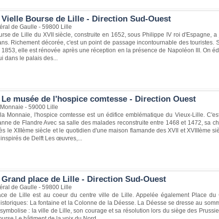
Vielle Bourse de Lille - Direction Sud-Ouest
ral de Gaulle - 59800 Lille
urse de Lille du XVII siècle, construite en 1652, sous Philippe IV roi d'Espagne,
ans. Richement décorée, c'est un point de passage incontournable des touristes. 
1853, elle est rénovée après une réception en la présence de Napoléon III. On édif
i dans le palais des...
 Le musée de l'hospice comtesse - Direction Ouest
 Monnaie - 59000 Lille
la Monnaie, l'hospice comtesse est un édifice emblématique du Vieux-Lille. C'es
ne de Flandre Avec sa salle des malades reconstruite entre 1468 et 1472, sa chape
s le XIIIème siècle et le quotidien d'une maison flamande des XVII et XVIIIème siè
s inspirés de Delft Les œuvres,...
Grand place de Lille - Direction Sud-Ouest
ral de Gaulle - 59800 Lille
ce de Lille est au coeur du centre ville de Lille. Appelée également Place du
storiques: La fontaine et la Colonne de la Déesse. La Déesse se dresse au somme
 symbolise : la ville de Lille, son courage et sa résolution lors du siège des Prus
urse Le bâtiment de la voix du Nord...