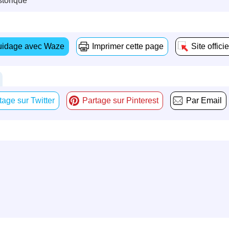
storique
idage avec Waze
Imprimer cette page
Site officie
tage sur Twitter
Partage sur Pinterest
Par Email