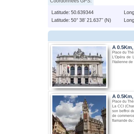
Coordonnées GPS:
Latitude: 50.639344
Long
Latitude: 50° 38' 21.637'' (N)
Longi
A 0.5Km, 
Place du Théâ
L'Opéra de Li
l'italienne de
A 0.5Km,
Place du Théâ
La CCI (Cham
son beffroi d
de commerce e
flamande du XV