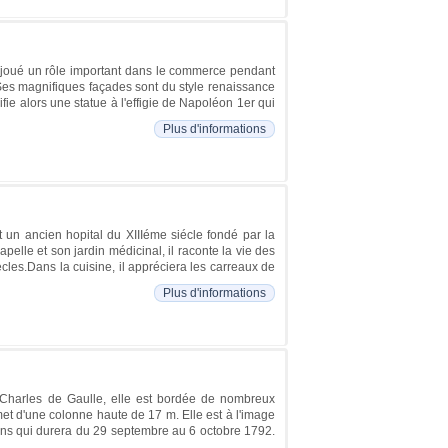
 a joué un rôle important dans le commerce pendant
Ses magnifiques façades sont du style renaissance
ie alors une statue à l'effigie de Napoléon 1er qui
Plus d'informations
t un ancien hopital du XIIIéme siécle fondé par la
lle et son jardin médicinal, il raconte la vie des
cles.Dans la cuisine, il appréciera les carreaux de
Plus d'informations
 Charles de Gaulle, elle est bordée de nombreux
t d'une colonne haute de 17 m. Elle est à l'image
siens qui durera du 29 septembre au 6 octobre 1792.