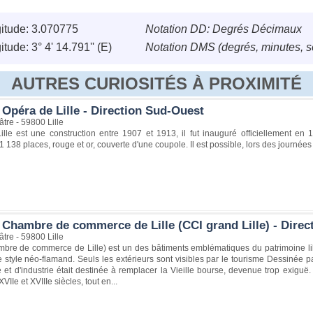
itude: 3.070775
Notation DD: Degrés Décimaux
tude: 3° 4' 14.791'' (E)
Notation DMS (degrés, minutes, 
AUTRES CURIOSITÉS À PROXIMITÉ
Opéra de Lille - Direction Sud-Ouest
tre - 59800 Lille
lle est une construction entre 1907 et 1913, il fut inauguré officiellement en 
 1 138 places, rouge et or, couverte d'une coupole. Il est possible, lors des journées 
 Chambre de commerce de Lille (CCI grand Lille) - Dire
tre - 59800 Lille
bre de commerce de Lille) est un des bâtiments emblématiques du patrimoine lil
e style néo-flamand. Seuls les extérieurs sont visibles par le tourisme Dessinée 
t d'industrie était destinée à remplacer la Vieille bourse, devenue trop exiguë. 
IIe et XVIIIe siècles, tout en...