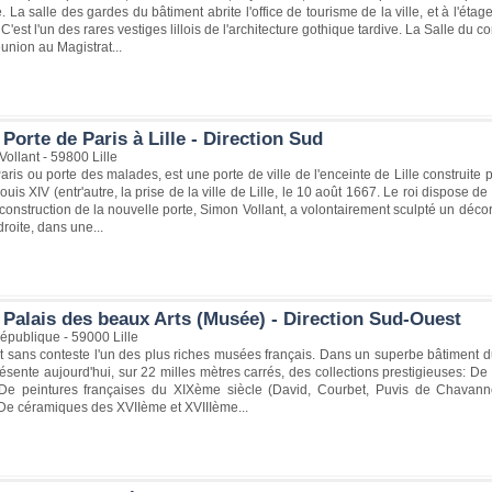
. La salle des gardes du bâtiment abrite l'office de tourisme de la ville, et à l'étag
 C'est l'un des rares vestiges lillois de l'architecture gothique tardive. La Salle du c
éunion au Magistrat...
Porte de Paris à Lille - Direction Sud
ollant - 59800 Lille
aris ou porte des malades, est une porte de ville de l'enceinte de Lille construite p
Louis XIV (entr'autre, la prise de la ville de Lille, le 10 août 1667. Le roi dispose 
construction de la nouvelle porte, Simon Vollant, a volontairement sculpté un déco
droite, dans une...
 Palais des beaux Arts (Musée) - Direction Sud-Ouest
épublique - 59000 Lille
 sans conteste l'un des plus riches musées français. Dans un superbe bâtiment d
ésente aujourd'hui, sur 22 milles mètres carrés, des collections prestigieuses:
) De peintures françaises du XIXème siècle (David, Courbet, Puvis de Chavann
 De céramiques des XVIIème et XVIIIème...