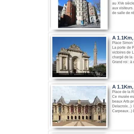
au XVe siècle
aux visiteurs.
de salle de r
A 1.1Km, 
Place Simon V
La porte de P
victoires de 
chargé de la 
Grand roi : à 
A 1.1Km,
Place de la R
Ce musée est
beaux Arts pr
Delacroix...
Carpeaux...)