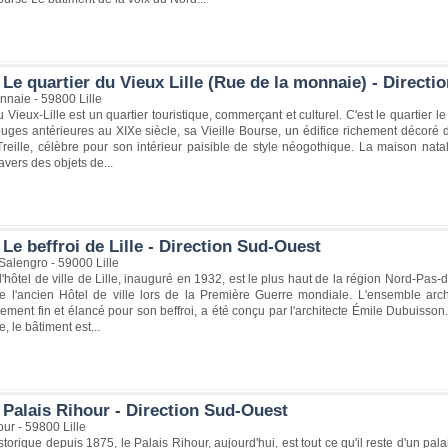
Le quartier du Vieux Lille (Rue de la monnaie) - Directi
nnaie - 59800 Lille
u Vieux-Lille est un quartier touristique, commerçant et culturel. C'est le quartier l
uges antérieures au XIXe siècle, sa Vieille Bourse, un édifice richement décoré d
eille, célèbre pour son intérieur paisible de style néogothique. La maison nata
avers des objets de...
Le beffroi de Lille - Direction Sud-Ouest
Salengro - 59000 Lille
 l'hôtel de ville de Lille, inauguré en 1932, est le plus haut de la région Nord-Pas-
e l'ancien Hôtel de ville lors de la Première Guerre mondiale. L'ensemble archite
ement fin et élancé pour son beffroi, a été conçu par l'architecte Émile Dubuisson.
e, le bâtiment est...
 Palais Rihour - Direction Sud-Ouest
ur - 59800 Lille
orique depuis 1875, le Palais Rihour, aujourd'hui, est tout ce qu'il reste d'un pal