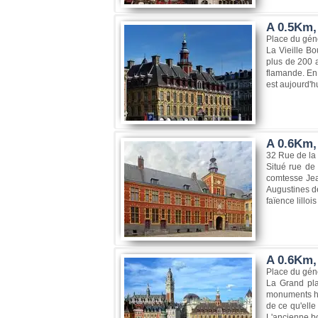
A 0.5Km, 
Place du géné
La Vieille Bo
plus de 200 
flamande. En 
est aujourd'hu
A 0.6Km,
32 Rue de la
Situé rue de 
comtesse Jean
Augustines dè
faïence lilloi
A 0.6Km, 
Place du géné
La Grand pla
monuments hi
de ce qu'elle
L'ancienne bo