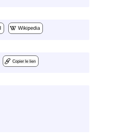
l
Wikipedia
Copier le lien