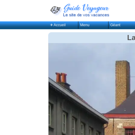
✈ Accueil
Menu
Géant
La