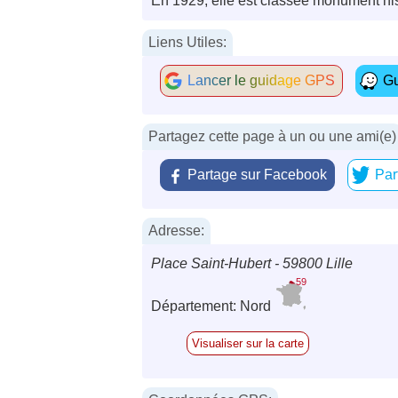
En 1929, elle est classée monument hi
Liens Utiles:
Lancer le guidage GPS
Gu
Partagez cette page à un ou une ami(e)
Partage sur Facebook
Par
Adresse:
Place Saint-Hubert - 59800 Lille
59
Département: Nord
Visualiser sur la carte