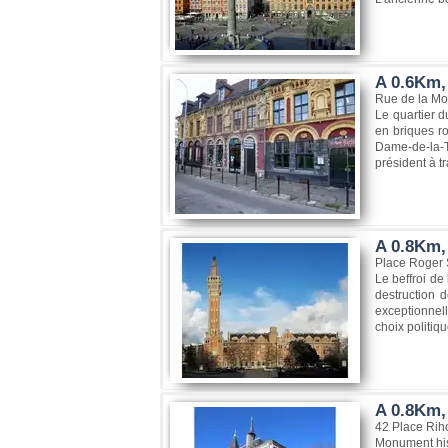
A 0.6Km, 
Rue de la Mo
Le quartier d
en briques ro
Dame-de-la-Tr
président à tr
A 0.8Km, 
Place Roger 
Le beffroi de
destruction d
exceptionnell
choix politiqu
A 0.8Km,
42 Place Riho
Monument hist