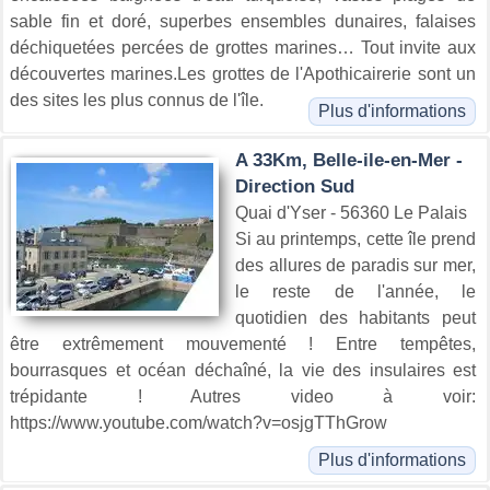
sable fin et doré, superbes ensembles dunaires, falaises
déchiquetées percées de grottes marines… Tout invite aux
découvertes marines.Les grottes de l'Apothicairerie sont un
des sites les plus connus de l'île.
Plus d'informations
A 33Km, Belle-ile-en-Mer -
Direction Sud
Quai d'Yser - 56360 Le Palais
Si au printemps, cette île prend
des allures de paradis sur mer,
le reste de l'année, le
quotidien des habitants peut
être extrêmement mouvementé ! Entre tempêtes,
bourrasques et océan déchaîné, la vie des insulaires est
trépidante ! Autres video à voir:
https://www.youtube.com/watch?v=osjgTThGrow
Plus d'informations