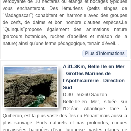
verdoyante de 10 hectares où étangs et bocages typiques
vous enchanteront. Des lémuriens (petits singes de
"Madagascar") cohabitent en harmonie avec des groupes
de cerfs, de daims et bon nombre d'autres espèces.Le
"Quinquis"propose également des animations nature
(parcours botanique, ruches d'abeilles et maison de la
nature) ainsi qu'une ferme pédagogique, terrain d'éveil...
Plus d'informations
A 31.3Km, Belle-IIe-en-Mer
- Grottes Marines de
l'Apothicairerie - Direction
Sud
D 30 - 56360 Sauzon
Belle-Ile-en Mer, située sur
l'Océan Atlantique face à
Quiberon, est la plus vaste des îles du Ponant mais aussi la
plus sauvage. Ports naturels et rias profondes, criques
encaissées baignées d'eau turquoise, vastes plages de