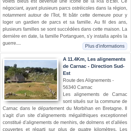
volets bleus est devenue une icône de la Ria d'Étel. Ce
négociant, ayant plusieurs parcs ostréicoles dans la région,
notamment autour de l'îlot, fit bâtir cette demeure pour y
loger un gardien de parcs et sa famille. Au fil des ans,
plusieurs familles se sont succédées dans cette maison. La
dernière en date, la famille Portanguen, s'y installa après la
guerre....
Plus d'informations
A 11.4Km, Les alignements
de Carnac - Direction Sud-
Est
Route des Alignements -
56340 Carnac
Les alignements de Carnac
sont situés sur la commune de
Carnac dans le département du Morbihan en Bretagne. Il
s'agit d'un site d'alignements mégalithiques exceptionnel
constitué d'alignements de menhirs, de dolmens et d'allées
couvertes et réparti sur plus de quatre kilomètres. Les