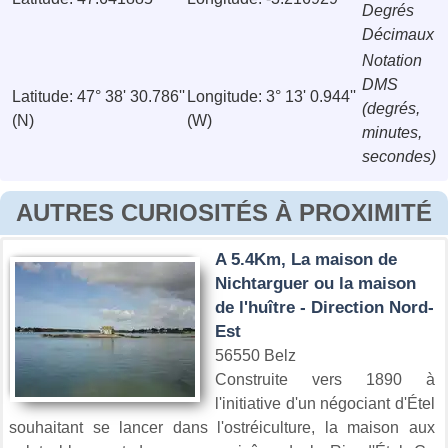
Degrés
Décimaux
Notation
DMS
Latitude: 47° 38' 30.786''
Longitude: 3° 13' 0.944''
(degrés,
(N)
(W)
minutes,
secondes)
AUTRES CURIOSITÉS À PROXIMITÉ
A 5.4Km, La maison de
Nichtarguer ou la maison
de l'huître - Direction Nord-
Est
56550 Belz
Construite vers 1890 à
l'initiative d'un négociant d'Étel
souhaitant se lancer dans l'ostréiculture, la maison aux