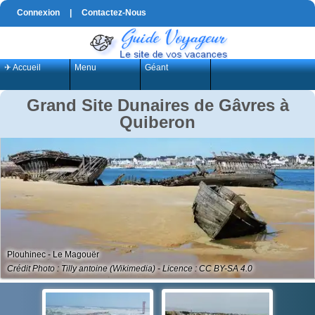
Connexion
|
Contactez-Nous
✈ Accueil
Menu
Géant
Grand Site Dunaires de Gâvres à
Quiberon
Plouhinec - Le Magouër
Crédit Photo : Tilly antoine (Wikimedia) - Licence : CC BY-SA 4.0