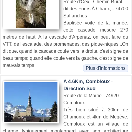
Route d'Oex - Chemin Rural
dit des Fours À Chaux, - 74700
Sallanches
Baptisée voile de la mariée,
cette cascade mesure 270
mètres de haut. A la cascade d'Arpenaz, on peut faire du
VTT, de l'escalade, des promenades, des pique-niques...On
dit que, quand la cascade coule vers la droite, c'est signe de
beau temps; quand elle coule vers la gauche, c'est signe de
mauvais temps
Plus d'informations
A 4.6Km, Combloux -
Direction Sud
Route de la Mairie - 74920
Combloux
Très bien situé à 30km de
Chamonix et 4km de Megève,
Combloux est un village de
charme typiquement montagnard avec son architecture