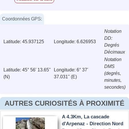
Coordonnées GPS:
Notation
DD:
Latitude: 45.937125
Longitude: 6.626953
Degrés
Décimaux
Notation
DMS
Latitude: 45° 56' 13.65''
Longitude: 6° 37'
(degrés,
(N)
37.031'' (E)
minutes,
secondes)
AUTRES CURIOSITÉS À PROXIMITÉ
A 4.3Km, La cascade
d'Arpenaz - Direction Nord