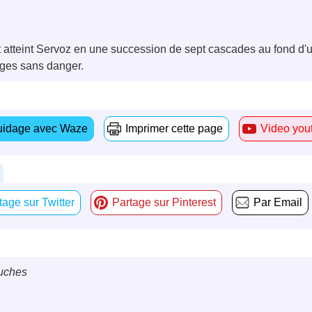
nt atteint Servoz en une succession de sept cascades au fond d'u
rges sans danger.
idage avec Waze
Imprimer cette page
Video you
tage sur Twitter
Partage sur Pinterest
Par Email
ouches