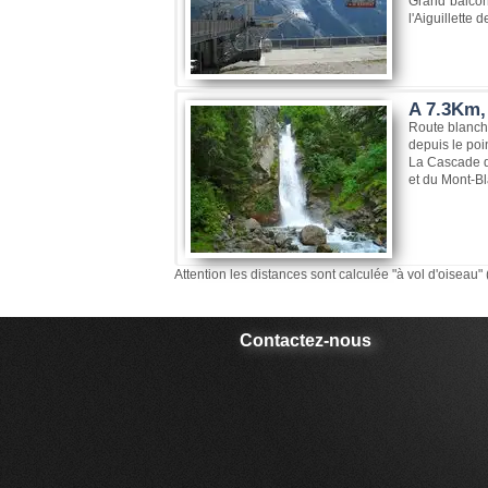
Grand balcon
l'Aiguillette
A 7.3Km,
Route blanche
depuis le po
La Cascade du
et du Mont-Bl
Attention les distances sont calculée "à vol d'oiseau" 
Contactez-nous