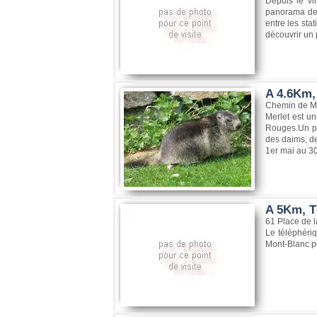
Depuis le vi
panorama de 3
entre les sta
découvrir un 
A 4.6Km, 
Chemin de Me
Merlet est un
Rouges.Un pa
des daims, de
1er mai au 30
A 5Km, T
61 Place de l
Le téléphéri
Mont-Blanc po