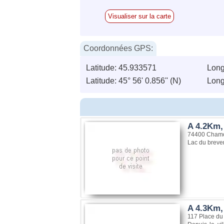
Visualiser sur la carte
Coordonnées GPS:
Latitude: 45.933571
Long
Latitude: 45° 56' 0.856'' (N)
Longi
A 4.2Km, 
74400 Chamo
Lac du breven
A 4.3Km,
117 Place du