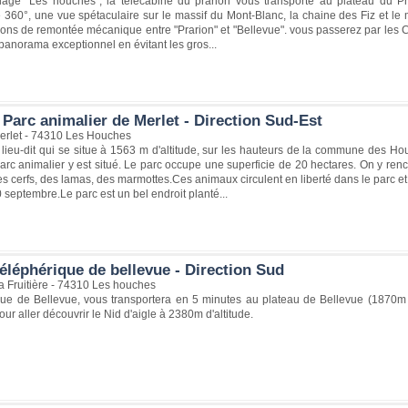
llage "Les houches", la télécabine du prarion vous transporte au plateau du P
60°, une vue spétaculaire sur le massif du Mont-Blanc, la chaine des Fiz et le 
tions de remontée mécanique entre "Prarion" et "Bellevue". vous passerez par les 
panorama exceptionnel en évitant les gros...
Parc animalier de Merlet - Direction Sud-Est
rlet - 74310 Les Houches
 lieu-dit qui se situe à 1563 m d'altitude, sur les hauteurs de la commune des Ho
rc animalier y est situé. Le parc occupe une superficie de 20 hectares. On y ren
s cerfs, des lamas, des marmottes.Ces animaux circulent en liberté dans le parc et 
 septembre.Le parc est un bel endroit planté...
éléphérique de bellevue - Direction Sud
a Fruitière - 74310 Les houches
que de Bellevue, vous transportera en 5 minutes au plateau de Bellevue (1870m d
ur aller découvrir le Nid d'aigle à 2380m d'altitude.