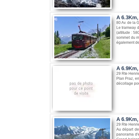
A 6.3Km,
80 Av. de la 
Le tramway d
(altitude : 5
sommet du mo
également de
A 6.9Km, 
29 Rte Henri
Plan Praz, en
décollage po
A 6.9Km,
29 Rte Henri
Au départ de
panorama d'en