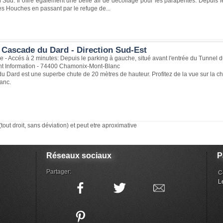
 Sud. Il offre également une belle air de décollage pour les parapentes. Depuis 
 des Houches en passant par le refuge de...
 Cascade du Dard - Direction Sud-Est
 - Accés à 2 minutes: Depuis le parking à gauche, situé avant l'entrée du Tunnel d
int Information - 74400 Chamonix-Mont-Blanc
 Dard est une superbe chute de 20 mètres de hauteur. Profitez de la vue sur la c
anc.
(tout droit, sans déviation) et peut etre aproximative
Réseaux sociaux
P
Partager:
C
L