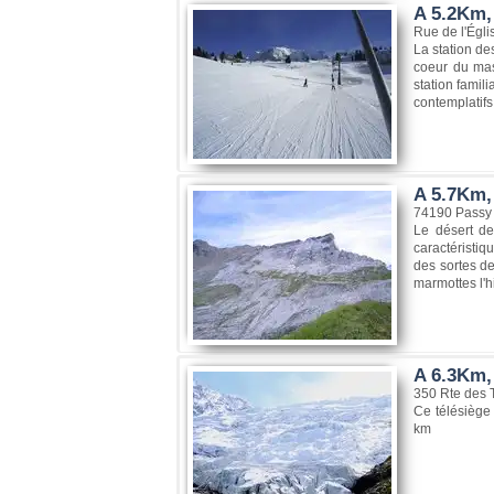
A 5.2Km,
Rue de l'Égli
La station de
coeur du mas
station famil
contemplatifs
A 5.7Km,
74190 Passy
Le désert de
caractéristiq
des sortes de
marmottes l'h
A 6.3Km,
350 Rte des 
Ce télésiège
km