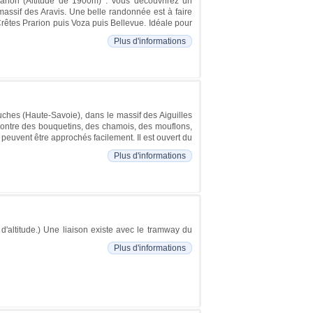
rarion (Altitude de 1900m) . Vous découvrirez un
massif des Aravis. Une belle randonnée est à faire
Crêtes Prarion puis Voza puis Bellevue. Idéale pour
Plus d'informations
uches (Haute-Savoie), dans le massif des Aiguilles
contre des bouquetins, des chamois, des mouflons,
peuvent être approchés facilement. Il est ouvert du
Plus d'informations
'altitude.) Une liaison existe avec le tramway du
Plus d'informations