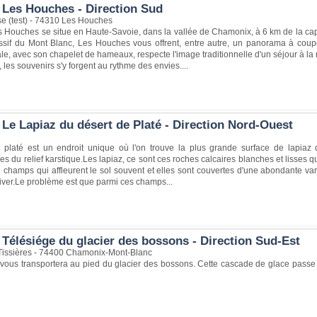
 Les Houches - Direction Sud
se (test) - 74310 Les Houches
s Houches se situe en Haute-Savoie, dans la vallée de Chamonix, à 6 km de la capi
sif du Mont Blanc, Les Houches vous offrent, entre autre, un panorama à coupe
iale, avec son chapelet de hameaux, respecte l'image traditionnelle d'un séjour à l
, les souvenirs s'y forgent au rythme des envies....
 Le Lapiaz du désert de Platé - Direction Nord-Ouest
 platé est un endroit unique où l'on trouve la plus grande surface de lapiaz 
ues du relief karstique.Les lapiaz, ce sont ces roches calcaires blanches et lisses q
 champs qui affleurent le sol souvent et elles sont couvertes d'une abondante vari
iver.Le problème est que parmi ces champs...
 Télésiége du glacier des bossons - Direction Sud-Est
Tissières - 74400 Chamonix-Mont-Blanc
 vous transportera au pied du glacier des bossons. Cette cascade de glace passe