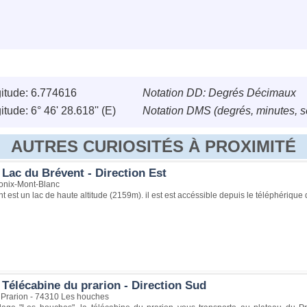
itude: 6.774616
Notation DD: Degrés Décimaux
tude: 6° 46' 28.618'' (E)
Notation DMS (degrés, minutes, 
AUTRES CURIOSITÉS À PROXIMITÉ
Lac du Brévent - Direction Est
nix-Mont-Blanc
t est un lac de haute altitude (2159m). il est est accéssible depuis le téléphériqu
 Télécabine du prarion - Direction Sud
 Prarion - 74310 Les houches