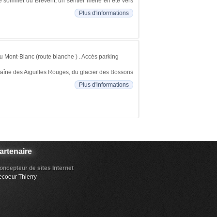
le sommet du Brévent, un sentier mène en été vers
Plus d'informations
u Mont-Blanc (route blanche ) . Accés parking
haîne des Aiguilles Rouges, du glacier des Bossons
Plus d'informations
artenaire
oncepteur de sites Internet
ecoeur Thierry