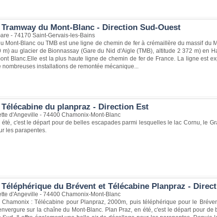
 Tramway du Mont-Blanc - Direction Sud-Ouest
Gare - 74170 Saint-Gervais-les-Bains
u Mont-Blanc ou TMB est une ligne de chemin de fer à crémaillère du massif du M
80 m) au glacier de Bionnassay (Gare du Nid d'Aigle (TMB), altitude 2 372 m) en Hau
nt Blanc.Elle est la plus haute ligne de chemin de fer de France. La ligne est e
 nombreuses installations de remontée mécanique...
Télécabine du planpraz - Direction Est
ette d'Angeville - 74400 Chamonix-Mont-Blanc
 été, c'est le départ pour de belles escapades parmi lesquelles le lac Cornu, le Gr
ur les parapentes.
 Téléphérique du Brévent et Télécabine Planpraz - Direct
ette d'Angeville - 74400 Chamonix-Mont-Blanc
 Chamonix : Télécabine pour Planpraz, 2000m, puis téléphérique pour le Bréven
vergure sur la chaîne du Mont-Blanc. Plan Praz, en été, c'est le départ pour de 